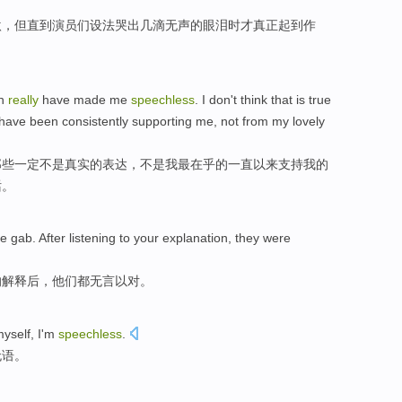
激
，
但
直到
演员们
设法
哭
出
几
滴
无声
的
眼泪
时才
真正
起到作
ch
really
have
made
me
speechless
.
I
don
't
think that
is
true
have been
consistently
supporting
me
, not from my lovely
那些
一定
不是
真实
的
表达
，
不是
我
最在乎
的
一直
以来
支持
我的
话。
he
gab
.
After
listening to
your
explanation
,
they
were
的
解释
后
，
他们
都
无言以对
。
yself
,
I'm
speechless
.
无语。