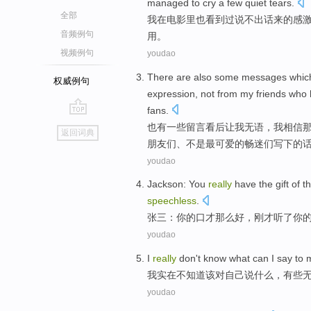
managed to
cry
a few
quiet
tears
.
全部
我
在
电影里
也
看到过
说
不
出
话
来的
感
音频例句
用
。
视频例句
youdao
There are
also
some
messages
whi
权威例句
expression
,
not
from
my
friends
who
fans
.
go
也
有
一些
留言
看后
让
我
无语
，
我
相信
返回词典
top
朋友们
、不是
最
可爱的畅迷们写下的
youdao
Jackson
:
You
really
have the gift
of
t
speechless
.
张三
：
你
的
口才
那么好，刚才
听
了
你
youdao
I
really
don't
know
what
can
I
say
to
m
我
实在
不
知道
该
对
自己
说
什么
，有些
youdao