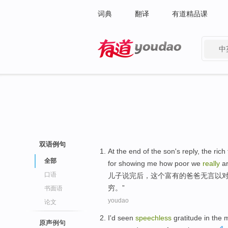
词典
翻译
有道精品课
中
有道 - 网易旗下搜索
双语例句
At
the
end of the
son
's reply,
the
rich
全部
for showing
me
how
poor
we
really
a
口语
儿子
说完
后，
这个
富有
的
爸爸
无言以
穷
。”
书面语
youdao
论文
I
'd
seen
speechless
gratitude
in
the
m
原声例句