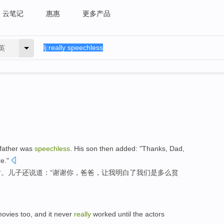
云笔记
惠惠
更多产品
英
father
was
speechless
. His son then
added
: "
Thanks
,
Dad
,
re
."
对
。儿子
还说道
：“
谢谢你
，
爸爸
，
让
我
明白了
我们
是
多么
贫
ovies
too
, and
it
never
really
worked
until
the
actors