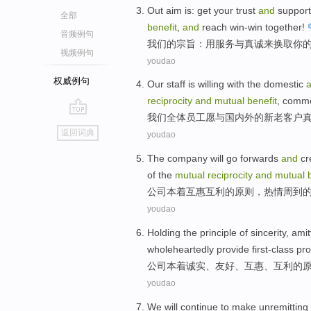
Out aim
is: get
your
trust
and
support
全部
benefit
,
and
reach
win-win together
!
音频例句
我们
的
宗旨
：
用
服务
与
真诚来换取
你
视频例句
youdao
权威例句
Our
staff
is willing
with
the
domestic
reciprocity
and
mutual
benefit
,
comm
我们
全体员工
愿
与
国内外
的
新
老
客户
go
返回词典
youdao
top
The company
will go forwards
and
cr
of
the
mutual
reciprocity
and
mutual
公司
本着
互惠
互利
的
原则
，热情周到
youdao
Holding
the
principle
of
sincerity
,
amit
wholeheartedly
provide
first-class
pro
公司本着
诚实
、
友好
、
互惠
、
互利
的
youdao
We
will
continue to
make
unremitting