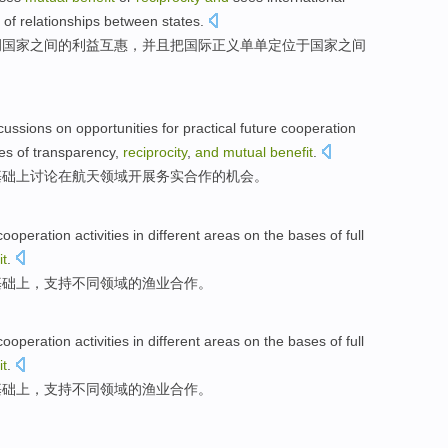
of
relationships between
states
.
调
国家之间
的
利益互惠
，
并且
把
国际
正义
单单
定位于
国家
之间
cussions
on
opportunities
for
practical future
cooperation
les
of
transparency
,
reciprocity
,
and
mutual
benefit
.
基础
上
讨论
在
航天
领域
开展
务实
合作
的
机会
。
cooperation activities
in
different
areas
on
the
bases
of
full
it
.
基础
上
，
支持
不同
领域
的
渔业
合作
。
cooperation activities
in
different
areas
on
the
bases
of
full
it
.
基础
上
，
支持
不同
领域
的
渔业
合作
。