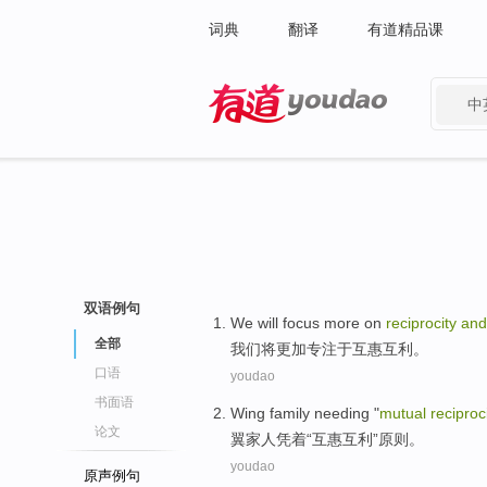
词典
翻译
有道精品课
中
有道 - 网易旗下搜索
双语例句
We
will
focus
more on
reciprocity
and
全部
我们
将
更加
专注于
互惠
互利。
口语
youdao
书面语
Wing
family
needing
"
mutual
reciproc
论文
翼
家人
凭着
“
互惠
互利
”
原则
。
youdao
原声例句