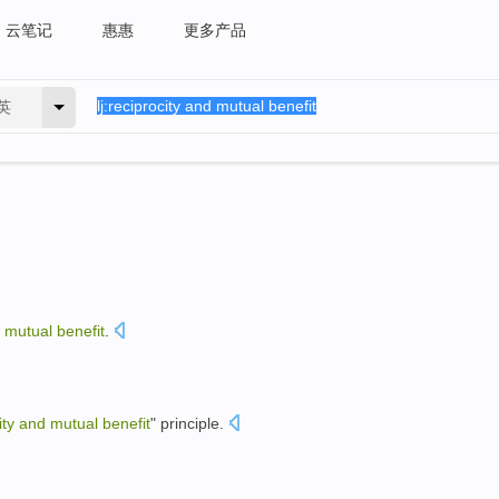
云笔记
惠惠
更多产品
英
mutual
benefit
.
ity
and
mutual
benefit
"
principle
.