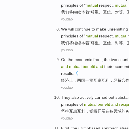
principles
of
"
mutual
respect
,
mutual
我们
将
继续
本着“
尊重
、
互信
、
对等
、
youdao
We
will
continue to
make
unremitting
principles
of
“
mutual
respect
,
mutual
我们
将
继续
本着“
尊重
、
互信
、
对等
、
youdao
On the
economic
front, the
two
count
and
mutual
benefit
and
their econom
results.
经济
上
，
两
国
一贯
互惠
互利
，
经贸
合
youdao
They
also actively
carried out
substan
principles of
mutual
benefit
and
recip
坚持
互惠
互利，
积极
开展
在
各
领域
的
youdao
First,
the utility-based
approach
stre