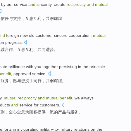
by
our
service
and
sincerity
,
create
reciprocity
and
mutual
的
信任
与
支持
，
互惠
互利
，
共创
辉煌
！
and
foreign
new
old
customer
sincere
cooperation
,
mutual
on
progress
.
真诚
合作
、
互惠
互利
、
共同
进步
。
eate brilliance
with
you
together
persisting in
the
principle
benefit
, approved
service
.
的
服务，愿
与
您
携手
同行，
共创
辉煌。
y
,
mutual
reciprocity
and
mutual
benefit
,
we always
ducts
and
service
for
customers
.
原则
，
全心全意
为
顾客
提供
一流
的
产品
与
服务
。
efforts
in
invigorating military-to-military
relations
on the