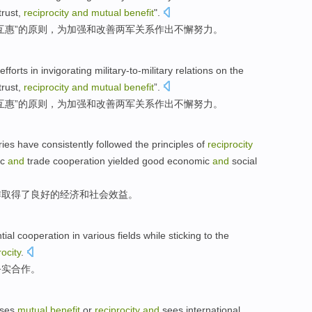
trust,
reciprocity
and
mutual
benefit
".
互惠”
的
原则
，为加强和改善两
军
关系
作出
不懈
努力
。
efforts
in
invigorating military-to-military
relations
on the
trust,
reciprocity
and
mutual
benefit
”.
互惠”
的
原则
，为加强和改善两
军
关系
作出
不懈
努力
。
ries
have consistently followed
the principles
of
reciprocity
ic
and
trade
cooperation
yielded
good
economic
and
social
作
取得了
良好
的
经济
和
社会
效益。
tial
cooperation
in
various
fields
while
sticking
to the
rocity
.
务实
合作
。
sses
mutual
benefit
or
reciprocity
and
sees
international