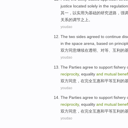
justice
located
solely
in
the
regulation
其一，
以
实用为基础
的
研究进路
，
强
关系的
调节
之上。
youdao
The two sides
agreed to
continue
dis
in
the space
arena
,
based
on
princip
双方
同意
继续
在
透明
、
对等
、
互利
的
youdao
The Parties
agree to
support
fishery
reciprocity
,
equality
and
mutual
benef
双方
同意
，
在
完全
互惠
和平
等互利
的
youdao
The Parties
agree to
support
fishery
reciprocity
,
equality
and
mutual
benef
双方
同意
，
在
完全
互惠
和平
等互利
的
youdao