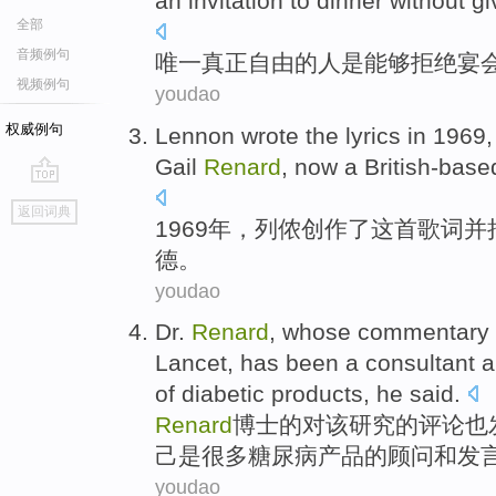
an invitation to
dinner
without
gi
全部
音频例句
唯一
真正
自由
的
人
是
能够
拒绝
宴
视频例句
youdao
权威例句
Lennon
wrote
the
lyrics
in 1969
Gail
Renard
, now a British-bas
go
返回词典
top
1969年，
列侬
创作了
这
首歌词
并
德。
youdao
Dr.
Renard
, whose
commentary
Lancet
, has
been
a
consultant
a
of
diabetic
products
,
he
said
.
Renard
博士
的
对
该
研究
的
评论
也
己
是
很多
糖尿病
产品
的
顾问
和
发
youdao