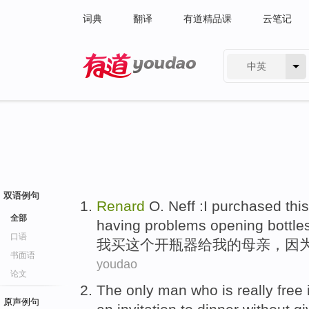
词典
翻译
有道精品课
云笔记
中英
有道 - 网易旗下搜索
双语例句
Renard
O. Neff :
I
purchased
this
全部
having
problems
opening
bottle
口语
我
买
这个
开
瓶
器给我的
母亲
，
因
书面语
youdao
论文
The only
man
who
is
really
free
原声例句