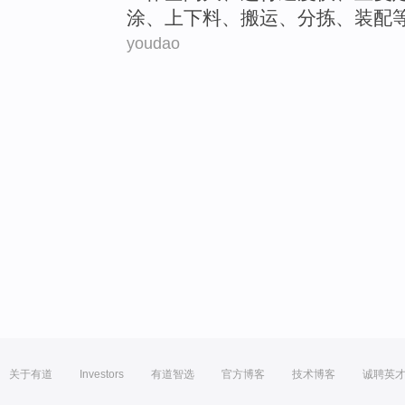
涂
、
上下
料、
搬运
、
分拣
、
装配
youdao
关于有道
Investors
有道智选
官方博客
技术博客
诚聘英