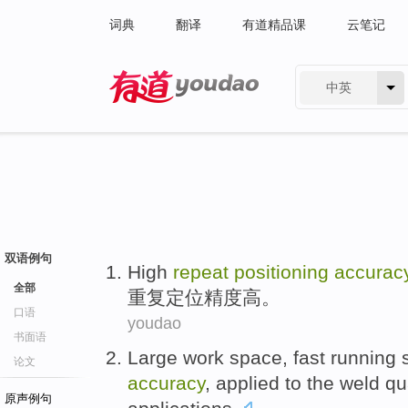
词典
翻译
有道精品课
云笔记
中英
有道 - 网易旗下搜索
双语例句
High
repeat
positioning
accurac
全部
重复
定位
精度高
。
口语
youdao
书面语
Large
work
space
, fast
running
论文
accuracy
,
applied
to the
weld
qu
原声例句