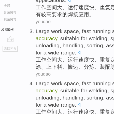
applications
.
全部
工作
空间
大
、
运行
速度快
、
重复
音频例句
有较高要求
的
焊接
应用。
视频例句
youdao
权威例句
Large
work
space
, fast
running
accuracy
,
suitable
for
welding
,
s
unloading
,
handling
,
sorting
,
as
go
返回词典
top
for a
wide range
.
工作
空间
大
、
运行
速度快
、
重复
涂
、
上下
料、
搬运
、
分拣
、
装配
youdao
Large
work
space
, fast
running
accuracy
,
suitable
for
welding
,
s
unloading
,
handling
,
sorting
,
as
for a
wide range
.
工作
空间
大
、
运行
速度快
、
重复