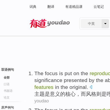
词典
翻译
有道精品课
云笔记
中英
有道 - 网易旗下搜索
双语例句
The
focus
is
put on the
reprodu
全部
significance
presented by the 
口语
features
in the original.
书面语
主题
是
意义
的
核心，而
风格
则是
论文
youdao
原声例句