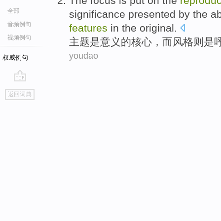
The
focus
is
put on the
reprodu
全部
significance
presented by the 
音频例句
features
in the original.
视频例句
主题
是
意义
的
核心，而
风格
则是
youdao
权威例句
go
返回词典
top