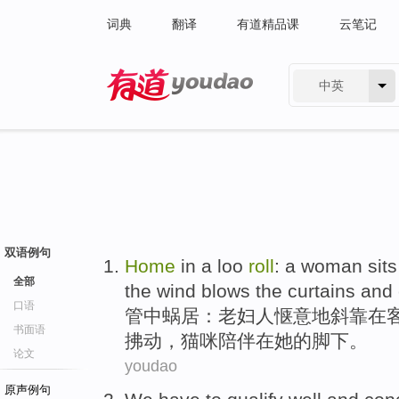
词典
翻译
有道精品课
云笔记
中英
有道 - 网易旗下搜索
双语例句
Home
in
a
loo
roll
:
a woman
sit
全部
the
wind
blows
the curtains
and
口语
管中
蜗居
：
老妇
人惬意地斜靠
在
书面语
拂
动，
猫咪
陪伴
在
她
的脚下。
论文
youdao
原声例句