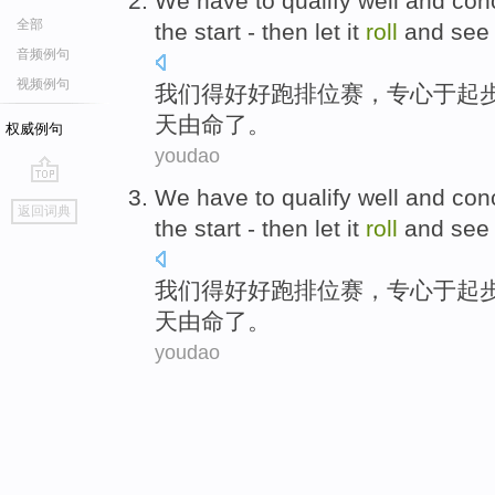
We
have to
qualify
well and
con
全部
the
start -
then
let it
roll
and see
音频例句
视频例句
我们
得
好好
跑排位赛
，
专心
于
起
天由命了。
权威例句
youdao
We
have to
qualify
well and
con
go
返回词典
top
the
start -
then
let it
roll
and see
我们
得
好好
跑排位赛
，
专心
于
起
天由命了。
youdao