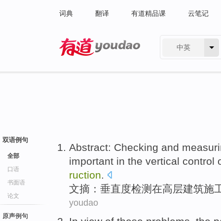
词典
翻译
有道精品课
云笔记
中英
有道 - 网易旗下搜索
双语例句
Abstract
: Checking and measur
全部
important
in
the
vertical
control
口语
ruction
.
书面语
文摘
：
垂直度检测
在
高层
建筑
施
论文
youdao
原声例句