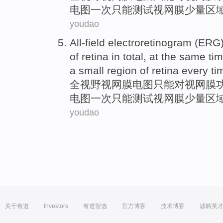
电图
一次
只能
测试
视网膜
少量
区
youdao
All-field
electroretinogram (
ERG
of
retina
in
total
, at the same ti
a
small
region
of retina every ti
全视野
视网膜
电图
只能
对
视网膜
电图
一次
只能
测试
视网膜
少量
区
youdao
关于有道
Investors
有道智选
官方博客
技术博客
诚聘英