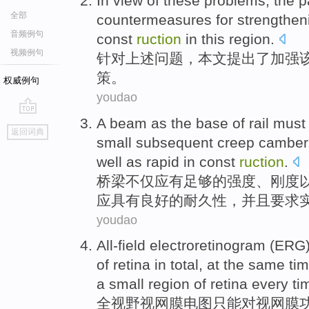
In view
of
these
problems
,
the p
全部
countermeasures
for
strengthen
音频例句
const
ruction
in this region
.
视频例句
针对
上述
问题
，
本文
提出
了
加强
策
。
权威例句
youdao
A
beam
as the base
of
rail
must
go
返回词典
top
small
subsequent
creep
camber
well as
rapid
in
const
ruction
.
桥梁
不仅应有
足够的
强度
、
刚度
应
具有良好
的
耐久性
，并且要求
youdao
All-field
electroretinogram (
ERG
of
retina
in
total
, at the same ti
a
small
region
of retina every ti
全视野
视网膜
电图
只能
对
视网膜