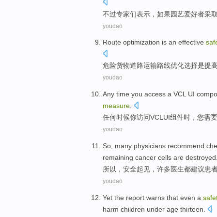
不过
专家们
表示
，
如果
园艺
爱好者
采
youdao
Route
optimization
is
an
effective
saf
危险货物
道路
运输
路线
优化
选择
是
提
youdao
Any
time
you
access
a VCL
UI
compo
measure
.
任何
时候
你
访问
VCL
UI
组件时
，
您
需
youdao
So
,
many
physicians
recommend
ch
remaining
cancer cells
are destroyed
所以
，
安全
起见，
许多
医生都
建议
患
youdao
Yet
the report
warns
that
even
a
safe
harm
children
under age
thirteen
.