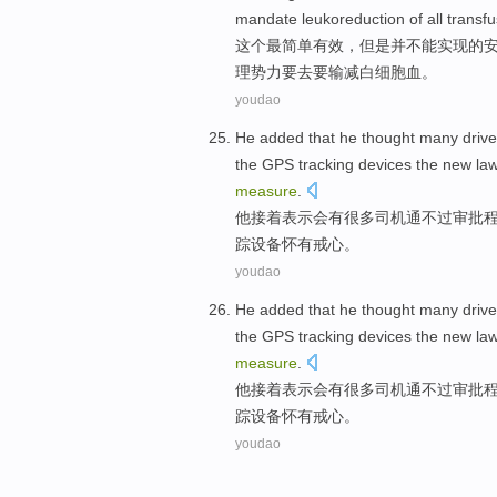
mandate
leukoreduction of all transf
这个
最
简单有效
，但是
并
不能实现
的
理势力
要去要
输减白细胞血。
youdao
He
added
that
he
thought many
drive
the
GPS
tracking
devices
the
new
la
measure
.
他
接着
表示会
有很多
司机
通
不过
审批
踪
设备
怀有
戒心。
youdao
He
added
that
he
thought many
drive
the
GPS
tracking
devices
the
new
la
measure
.
他
接着
表示会
有很多
司机
通
不过
审批
踪
设备
怀有
戒心。
youdao