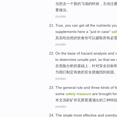
当
您
去
一
个
新的
飞
场
的时候，
主动注
要
做法。
youdao
True,
you can
get
all
the
nutrients
yo
supplements
here
a
"
just
in case"
saf
其实
吃
自然的饮食
你
可以
摄取
所有
必
youdao
On
the
base
of
hazard
analysis
and
s
to
determine
unsafe
part
,
so that
we
在
危险
分析
的
基础
上，针对
安全
目标
为
我们
制定
有效
的安全
措施找到依据
youdao
The
general
rule
and
three
kinds of
f
some
safety
measure
are
brought fo
本文
浅析
矿井
瓦斯
普通
涌出
的
三
种
特
youdao
The
single
most
effective
and
overd