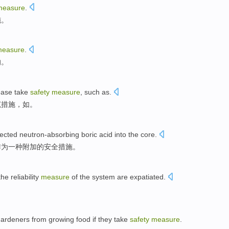
measure
.
施
。
easure
.
的。
ease
take
safety
measure
,
such as
.
范
措施
，如。
jected
neutron-absorbing boric
acid
into
the
core
.
作为
一种
附加
的
安全
措施
。
the
reliability
measure
of the
system
are
expatiated
.
。
gardeners
from
growing
food
if
they
take
safety
measure
.