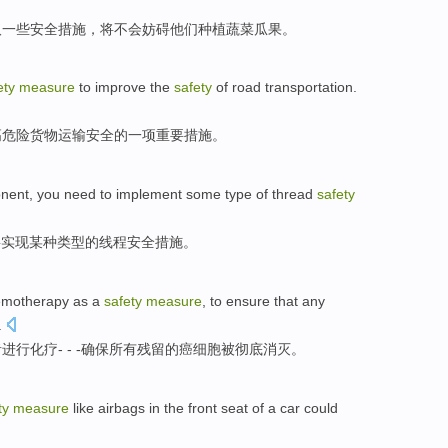
取一些
安全
措施，
将
不会
妨碍
他们
种植
蔬菜瓜果。
ety
measure
to
improve
the
safety
of
road
transportation
.
高
危险货物运输
安全
的
一项重要
措施
。
nent
,
you
need to
implement
some
type
of
thread
safety
要
实现
某种
类型
的
线程
安全
措施
。
emotherapy
as a
safety
measure
,
to ensure that
any
.
者进行
化疗- - -
确保
所有
残留
的癌细胞被彻底消灭。
ty
measure
like airbags
in the
front
seat
of a
car
could