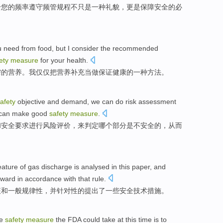
册
您的
频率
遵守
频
管
规程
不
只是
一种
礼貌
，更是
保障安全
的
必
u
need
from food
, but
I
consider the
recommended
ety
measure
for your
health
.
需
的
营养
。
我
仅仅
把
营养补充当做
保证健康的
一种
方法
。
afety
objective
and
demand
, we can
do
risk
assessment
can make
good
safety
measure
.
和
安全
要求
进行
风险
评价
，
来
判定
哪个
部分
是不
安全
的，
从而
。
eature
of
gas
discharge
is
analysed
in this
paper
,
and
rward
in
accordance
with that
rule
.
征
和
一般
规律性
，
并
针对性
的
提出
了
一些
安全
技术
措施
。
ue
safety
measure
the FDA
could
take
at this time
is
to