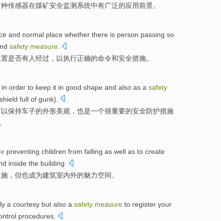
这种
传感器
在
煤矿
安全监测
系统
中
有
广泛的应用
前景。
ce
and
normal
place
whether there is
person
passing
so
nd
safety
measure
.
位置
是否
有人
经过
，
以
执行
正确
的
命令
和
安全
措施
。
in order
to
keep
it
in
good shape
and
also as
a
safety
shield
full
of
gunk).
可以
保持
车子的
外形
美观，
也是
一个
很重要的
安全
防护
措施
。
re
preventing
children
from
falling
as well
as
to create
nd
inside the building
.
设施，但
也
成为
建筑室内外的
魅力
空间。
ly
a
courtesy
but also a
safety
measure
to
register
your
ontrol
procedures
.