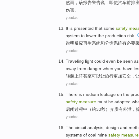
然而
，
该
报告
警告
说，
即使
汽车
前排
伤害
。
youdao
It is presented that
some
safety
meas
system
to lower
the
production
risk
.
说明反应
再生
系统
和
分馏
系统
有必要
youdao
Traveling
light
could
even
be seen as
away from
danger
when
you
have
les
轻装
上阵
甚至
可以
让旅行
更加
安全
，
youdao
There
is
medium
leakage
on the
pro
safety
measure
must be
adopted
whe
启闭
过程
中
（约
30
秒
）
介质
有
外泄
，
youdao
The
circuit
analysis
,
design
and
meth
systems
of
coal mine
safety
measure