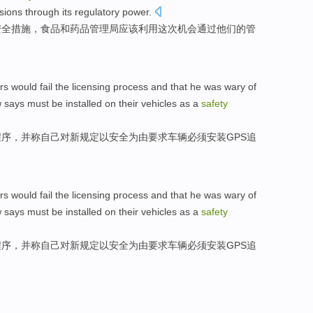
usions
through
its
regulatory
power
.
安全
措施
，食品和
药品
管理局
应该
利用
这次
机会
通过
他们的管
rs
would fail the
licensing
process
and that
he
was wary
of
w says
must be
installed
on their
vehicles
as a
safety
程序
，并称
自己
对
新
规定
以安全为由要求车辆
必须
安装
GPS
追
rs
would fail the
licensing
process
and that
he
was wary
of
w says
must be
installed
on their
vehicles
as a
safety
程序
，并称
自己
对
新
规定
以安全为由要求车辆
必须
安装
GPS
追