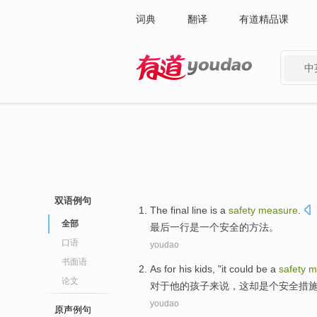
词典
翻译
有道精品课
中
有道 - 网易旗下搜索
双语例句
The final
line
is
a
safety
measure
.
全部
最后
一
行
是
一个
安全
的
方法
。
口语
youdao
书面语
As for
his
kids
, "
it
could be
a
safety
m
论文
对于
他
的
孩子来说
，
这
却是
个
安全
措
youdao
原声例句