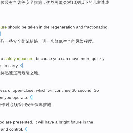
座位
装有
气袋
等
安全
措施
，仍然
可能
会对13岁以下的
儿童
造成
ure
should
be
taken
in the
regeneration
and
fractionating
采取
一些
安全
防范
措施
，
进一步
降低
生产
的风险程度。
 a
safety
measure
, because you can
move
more
quickly
s to carry.
让
你
迅速
逃离
危险
之地。
cess
of
open-close
, which will continue
30
second
. So
n you
operate
.
操作
时
必须
采用
安全保障
措施
。
od
are presented
.
It
will
have a
bright
future
in
the
and control
.