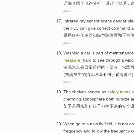
详细
介绍
了
电路
分析
、
设计
与
实现
，
youdao
Infrared
ray
sensor
scans
danger
pla
the PLC
can give
correct
command
a
采用红外
传感器
扫描
危险
位置
和
正常
youdao
Washing
a
car
is
part of
maintenance
measure
(hard to see through a
wind
清洗
汽车
是
日常维护
的
一部分
，
它
既
(
布满
灰尘的
挡风
玻璃不利于看清道路)
youdao
The shelves served
as
safety
measu
charming
atmosphere both
outside
a
架子
是
用来
防止
孩子
们
掉下来
的
安全
youdao
When
go to
a
new
fly
field
, it
is not
on
frequency
and
follow the
frequency
c