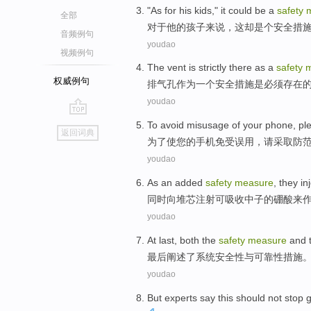
"As
for
his
kids
,"
it
could be
a
safety
全部
对于
他
的
孩子来说
，
这
却是
个
安全
措
音频例句
youdao
视频例句
The vent
is
strictly
there
as
a
safety
m
权威例句
排
气孔
作为
一个
安全
措施
是
必须
存在
youdao
go
To avoid
misusage
of
your
phone
,
pl
返回词典
top
为了
使
您
的
手机
免受
误用
，
请
采取
防
youdao
As
an
added
safety
measure
, they
in
同时
向
堆芯
注射
可吸收
中子
的硼酸来
youdao
At last
, both the
safety
measure
and
最后
阐述
了
系统
安全性
与
可靠性
措施
youdao
But
experts
say
this
should
not
stop