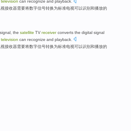
television
can
recognize
and
playback
.
电视
接收器
需要将
数字
信号转换为
标准
电视
可以
识别
和
播放
的
signal
, the
satellite
TV
receiver
converts
the
digital
signal
television
can
recognize
and
playback
.
电视
接收器
需要将
数字
信号转换为
标准
电视
可以
识别
和
播放
的