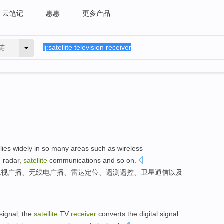
云笔记
惠惠
更多产品
英
ies widely in so
many areas
such
as
wireless
,
radar
,
satellite
communications
and
so on.
电视
广播
、无线电广播、
雷达
定位、遥测遥控、
卫星
通信
以及
signal
, the
satellite
TV
receiver
converts
the
digital
signal