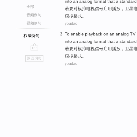
into an analog format
that a
standard
全部
若
要
对
模拟
电视
信号
启用
播放
，
卫星
音频例句
模拟
格式
。
视频例句
youdao
To
enable
playback
on
an
analog
TV
权威例句
into an analog format
that a
standard
若
要
对
模拟
电视
信号
启用
播放
，
卫星
go
模拟
格式
。
返回词典
top
youdao