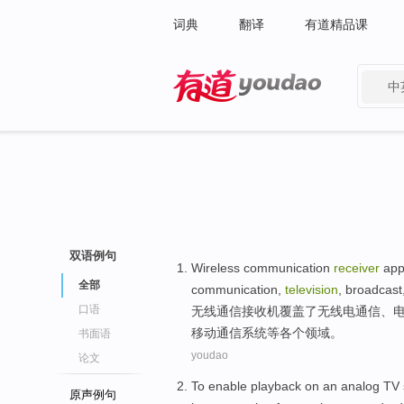
词典
翻译
有道精品课
中
有道 - 网易旗下搜索
双语例句
Wireless
communication
receiver
appl
全部
communication
,
television
,
broadcast
口语
无线
通信
接收机
覆盖了
无线电
通信、
移动通信系统
等
各个
领域。
书面语
youdao
论文
To
enable
playback
on
an
analog
TV
原声例句