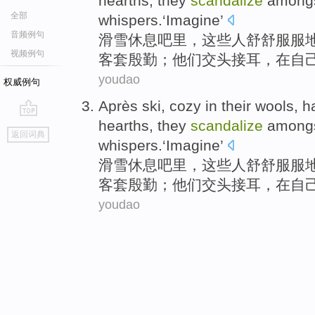
hearths,
they
scandalize
among
全部
whispers.‘Imagine’
音频例句
滑雪休息吧里，这些人舒舒服服
视频例句
客套殷勤；
他们交头接耳
，
在
自
youdao
权威例句
Après ski, cozy
in
their wools,
hearths,
they
scandalize
among
go
返回词典
top
whispers.‘Imagine’
滑雪休息吧里，这些人舒舒服服
客套殷勤；
他们交头接耳
，
在
自
youdao