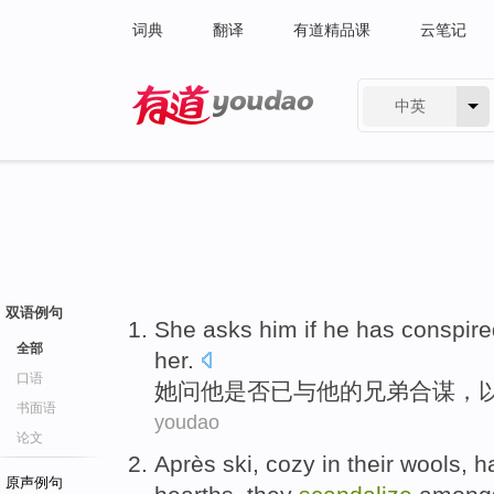
词典
翻译
有道精品课
云笔记
中英
有道 - 网易旗下搜索
双语例句
She
asks
him
if
he
has
conspire
全部
her
.
口语
她
问
他
是否
已
与
他
的
兄弟
合谋
，
书面语
youdao
论文
Après ski, cozy
in
their wools,
原声例句