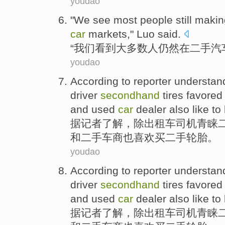
youdao
"
We
see
most
people
still
maki
car
markets
,"
Luo
said
.
“
我们
看到
大多数
人
仍然
在
二手
汽
youdao
According to
reporter
understan
driver
secondhand
tires
favored
and
used
car
dealer
also
like
to
据
记者
了解
，
除
出租车
司机
青睐
和
二手
车商
也
喜欢
买
二手轮胎。
youdao
According to
reporter
understan
driver
secondhand
tires
favored
and
used
car
dealer
also
like
to
据
记者
了解
，
除
出租车
司机
青睐