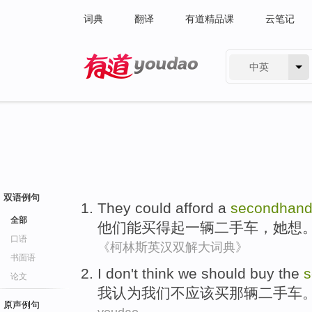
词典
翻译
有道精品课
云笔记
中英
有道 - 网易旗下搜索
双语例句
They
could
afford
a
secondhan
全部
他们
能
买得起
一
辆
二手车
，
她
想
口语
《柯林斯英汉双解大词典》
书面语
I
don't
think
we
should
buy
the
s
论文
我
认为
我们
不
应该
买
那
辆二手车
原声例句