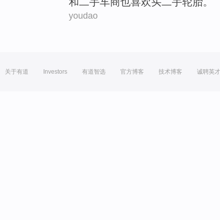
和
二手
车商
也
喜欢
买
二手轮胎。
youdao
关于有道
Investors
有道智选
官方博客
技术博客
诚聘英