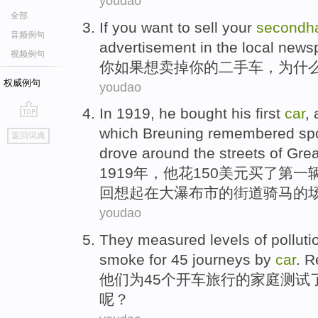
youdao
全部
If
you
want to
sell
your
secondh
音频例句
advertisement
in the
local
news
视频例句
你
如果
想
卖掉
你
的
二手车
，
为什
权威例句
youdao
In 1919,
he
bought
his
first
car
,
go
which
Breuning remembered
sp
返回词典
top
drove around
the
streets
of
Grea
1919年，
他
花150美元
买
了
第一
回想
起
在
大
瀑布
市的
街道
骑马
的
youdao
They
measured
levels
of
polluti
smoke
for
45
journeys
by
car
.
R
他们
为
45个
开车
旅行
的
家庭
测试
呢？