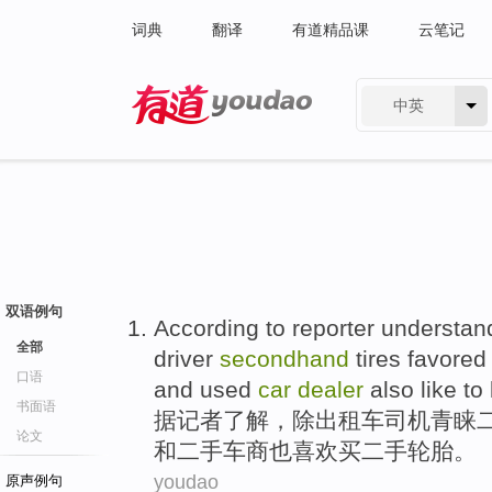
词典
翻译
有道精品课
云笔记
中英
有道 - 网易旗下搜索
双语例句
According to
reporter
understan
全部
driver
secondhand
tires
favored
口语
and
used
car
dealer
also
like
to
书面语
据
记者
了解
，
除
出租车
司机
青睐
论文
和
二手
车商
也
喜欢
买
二手轮胎。
youdao
原声例句