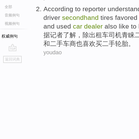
全部
According to
reporter
understan
音频例句
driver
secondhand
tires
favored
视频例句
and
used
car
dealer
also
like
to
据
记者
了解
，
除
出租车
司机
青睐
权威例句
和
二手
车商
也
喜欢
买
二手轮胎。
youdao
go
返回词典
top