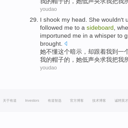
我
的
帽子
的，她
低声
央求
我把我
youdao
I
shook
my
head.
She
wouldn't
followed
me
to
a
sideboard
,
whe
importuned
me
in a
whisper
to
g
brought
.
她
不
懂
这个
暗示
，
却
跟着
我
到
一
我
的
帽子
的，她
低声
央求
我把我
youdao
关于有道
Investors
有道智选
官方博客
技术博客
诚聘英