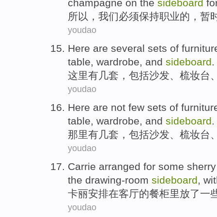
champagne
on
the
sideboard
fo
所以
，
我们
必须
保持
职业
的，
暂
youdao
Here
are
several
sets of
furnitur
table,
wardrobe
,
and
sideboard
.
这里
有
几
套
，
包括
沙发
、
梳妆台
youdao
Here
are
not
few
sets of
furnitur
table,
wardrobe
,
and
sideboard
.
那里
有
几
套
，
包括
沙发
、
梳妆台
youdao
Carrie
arranged for
some
sherry
the drawing-room
sideboard
, wi
卡丽
安排
在
客厅
的
餐
柜里
放
了
一
youdao