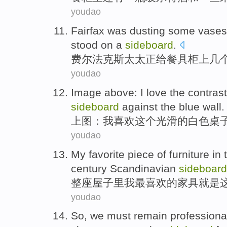
youdao
Fairfax
was
dusting
some
vases
stood on a
sideboard
.
费尔法克斯太太正
给
餐具
柜上
几
youdao
Image above
:
I
love
the
contrast
sideboard
against the
blue
wall
.
上图
：
我
喜欢
这个
光滑
的
白色
桌
youdao
My
favorite
piece
of
furniture
in
century
Scandinavian
sideboard
整
座屋子里
我
最喜欢
的
家具
就是
youdao
So
,
we
must
remain
professiona