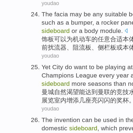
youdao
The facia
may be
any
suitable
b
such as
a bumper
,
a rocker
pan
sideboard
or
a
body
module
.
饰
板
可以
为
机动车
的
任意
合适
本
前
扰
流器、阻流板、侧
栏
板
或
本
youdao
Yet City
do want
to be
playing at
Champions
League every
year
sideboard
more seasons than no
曼城
自然
渴望
能
达到
曼联
的
竞技
展览
室内
增添
几座亮闪闪的奖杯
youdao
The invention
can be
used
in
th
domestic
sideboard
,
which
prev