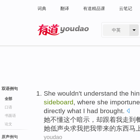
词典
翻译
有道精品课
云笔记
中英
有道 - 网易旗下搜索
双语例句
She
wouldn't
understand
the
hin
全部
sideboard
,
where
she
importun
口语
directly
what
I
had brought
.
书面语
她
不
懂
这个
暗示
，
却
跟着
我
走
到
论文
她
低声
央求
我
把
我带来的
东西
马
youdao
原声例句