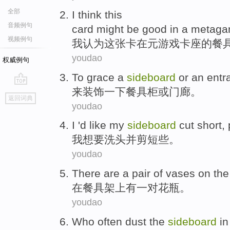
全部
I
think
this
音频例句
card
might be
good
in
a metaga
视频例句
我
认为
这
张卡
在
元游戏
卡座
的餐
youdao
权威例句
To
grace
a
sideboard
or
an entra
来
装饰
一下
餐具柜或门廊。
go
返回词典
top
youdao
I
'd
like
my
sideboard
cut
short
,
我
想
要
洗头
并
剪
短
些。
youdao
There are
a pair of
vases
on the
在
餐具架上
有
一对
花瓶
。
youdao
Who
often
dust the
sideboard
in