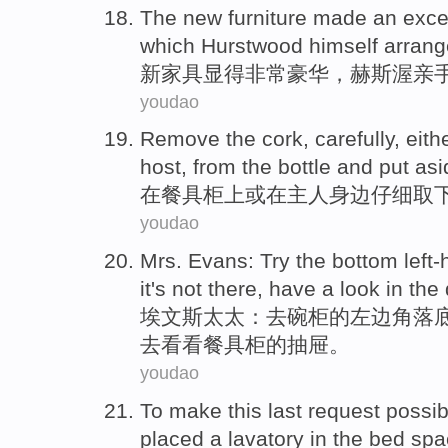
The
new
furniture
made an excel
which
Hurstwood
himself
arran
新
家具
显得非常豪华，
赫斯渥
亲
youdao
Remove
the
cork
,
carefully
, eith
host
, from the bottle and
put asi
在
餐具
柜上
或
在主人
身边仔细
取
youdao
Mrs.
Evans
:
Try
the bottom
left
it
's not there
,
have a
look
in the
埃文斯
太太
：
去
碗柜
的
左边
角落
去看看
餐具
柜的
抽屉
。
youdao
To
make
this last
request
possib
placed
a
lavatory
in
the bed
spa