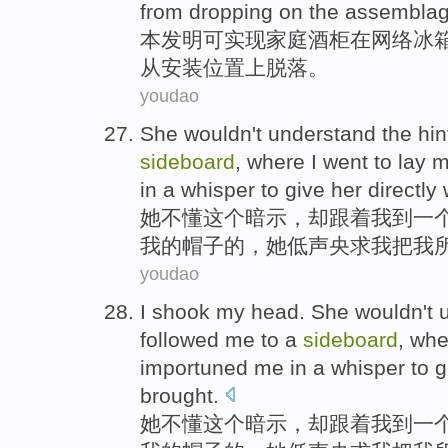
from
dropping
on
the
assembla
本
发明
可
实现
家庭
酒柜
在
网络
冰
从
安装位置
上
脱落
。
youdao
She
wouldn't
understand
the
hin
sideboard
,
where
I
went to
lay
m
in a
whisper
to
give
her
directly
她
不
懂
这个
暗示
，
却
跟着
我
到
一
我
的
帽子
的，她
低声
央求
我
把
我
youdao
I
shook
my
head.
She
wouldn't
followed
me
to
a
sideboard
,
whe
importuned
me
in a
whisper
to
g
brought
.
她
不
懂
这个
暗示
，
却
跟着
我
到
一