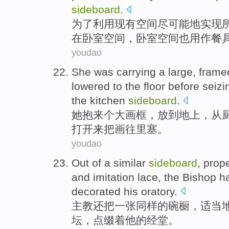
sideboard
.
为了
利用
现有
空间
尽可能
地实现
在
卧室空间，卧室空间
也
用作
餐
youdao
She
was carrying
a
large
,
frame
lowered to
the floor
before seizi
the kitchen
sideboard
.
她
抱
来
个
大
画框
，放到
地上
，
从
打开来把画往里塞。
youdao
Out
of
a
similar
sideboard
,
prope
and
imitation
lace
, the
Bishop
ha
decorated
his
oratory
.
主教
还把一张
同样
的
碗橱
，
适当
坛
，
点缀着
他
的经堂。