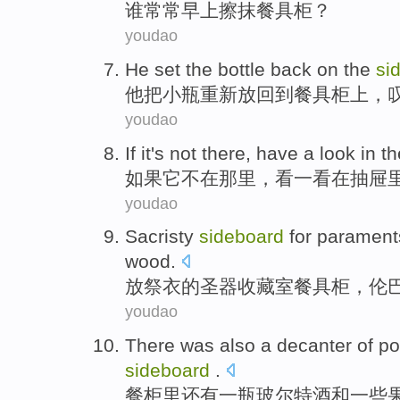
谁
常常
早上擦抹
餐具
柜？
youdao
He
set
the bottle
back
on
the
si
他
把
小
瓶
重新
放回到
餐具
柜上，
youdao
If
it
's not
there
, have
a
look
in
t
如果
它
不在
那里
，
看
一
看
在
抽屉
youdao
Sacristy
sideboard
for parament
wood
.
放祭
衣
的圣器收藏
室餐具柜
，
伦
youdao
There
was also
a decanter
of po
sideboard
.
餐柜里
还有
一瓶
玻尔特酒
和
一些