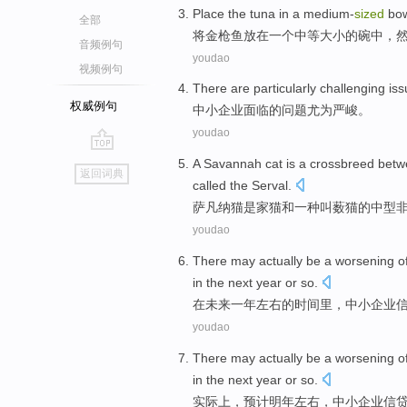
Place the tuna
in
a
medium-
sized
bo
全部
将
金枪鱼放在
一个
中等大小
的
碗中
，
音频例句
youdao
视频例句
There are
particularly
challenging
iss
权威例句
中小
企业面临
的
问题
尤为
严峻
。
youdao
go
A
Savannah
cat
is
a
crossbreed bet
返回词典
top
called the
Serval
.
萨凡纳
猫
是
家猫
和
一种
叫
薮猫的
中型
youdao
There
may
actually
be
a
worsening
o
in
the
next
year
or so.
在
未来
一年左右
的
时间里，
中小
企业
youdao
There
may
actually
be a
worsening
o
in the
next year
or so.
实际上
，预计
明年
左右，
中小
企业
信