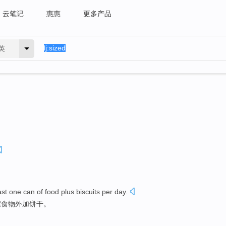
云笔记
惠惠
更多产品
英
ast
one
can
of
food
plus
biscuits
per day
.
罐
食物
外加
饼干
。