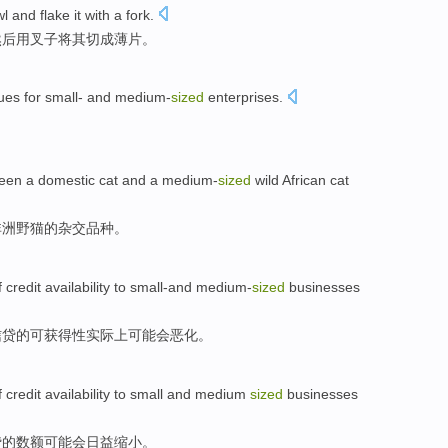
wl
and flake
it
with
a fork
.
然后
用叉子将其切成薄片。
ues
for
small- and medium-
sized
enterprises
.
ween
a
domestic cat and
a
medium-
sized
wild
African
cat
非洲
野猫的
杂交
品种。
f
credit availability
to
small-and medium-
sized
businesses
信贷
的可获得性
实际上
可能
会
恶化
。
f
credit availability
to
small and medium
sized
businesses
贷
的
数额
可能会
日益
缩小。