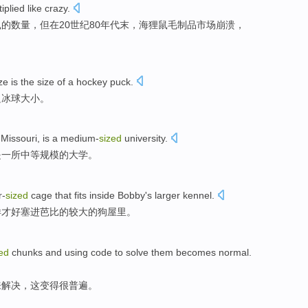
plied like crazy.
的数量，但在20世纪80年代末，海狸鼠毛制品市场崩溃，
ize
is
the
size
of
a
hockey puck
.
只
冰球
大小。
,
Missouri
,
is
a
medium-
sized
university.
是
一
所中等规模
的大学。
r-
sized
cage
that fits
inside Bobby
's
larger
kennel
.
样
才好塞进
芭比的
较大
的
狗
屋里。
ed
chunks
and
using
code
to
solve them
becomes
normal
.
来
解决
，这
变得
很普遍。