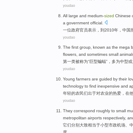
youdao
All
large and medium-
sized
Chinese
a
government
official
.
一位
政府
官员
表示
，
到
2010年，
中国
youdao
The first
group
,
known as
the
mega
b
flowers
, and
sometimes
small
animal
第
一类
被
称为“
巨型
蝙蝠
”，
多
为中型
或
youdao
Young
farmers
are
guided by their
lo
technology
to
find
inexpensive
and
ap
年轻
的
农民
们
出于
对
农业
的
热爱
，
在
youdao
They
correspond
roughly
to
small
mun
metropolitan
airports respectively,
an
它们
分别
大致
相当于
小型
市政
机场
、
度。