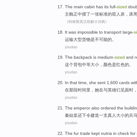
The main
cabin
has its full-
sized
doub
主
舱
正中
摆
了一张标准
的
双人床
，
床
《柯林斯英汉双解大词典》
I
t was impossible to transport large-
s
运
输大型货物是不可能的。
youdao
T
he backpack is medium-
sized
and re
这
个背包中等大小，颜色是红色的。
youdao
I
n that time, she sent 1,600 cards wit
在
那段时间里，她在与英雄们见面时，
youdao
T
he emperor also ordered the building
秦
始皇还下令建造一支真人大小的兵
youdao
T
he fur trade kept nutria in check fo