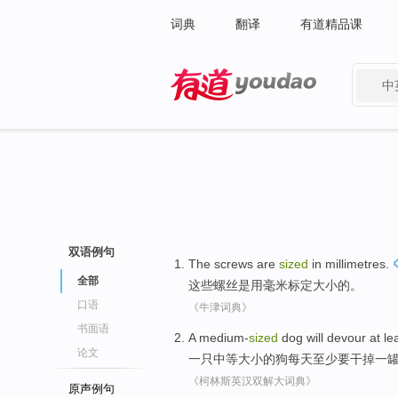
词典
翻译
有道精品课
中
有道 - 网易旗下搜索
双语例句
The
screws
are
sized
in millimetres
.
全部
这些
螺丝
是
用
毫米标定
大小
的。
口语
《牛津词典》
书面语
A
medium-
sized
dog
will
devour
at le
论文
一
只
中等大小
的
狗
每天
至少
要
干掉
一
《柯林斯英汉双解大词典》
原声例句