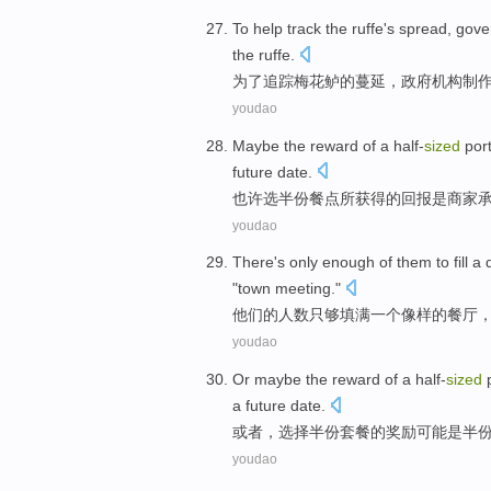
To
help track
the
ruffe
's
spread
,
gove
the ruffe.
为了
追踪
梅花
鲈
的
蔓延
，
政府
机构
制
youdao
Maybe
the
reward
of
a
half-
sized
port
future
date
.
也许
选半份
餐点
所获得
的
回报
是
商家
youdao
There's
only
enough
of
them
to
fill
a
"
town
meeting
."
他们
的
人数
只
够
填满
一个
像样
的
餐厅
youdao
Or
maybe the
reward
of
a half-
sized
p
a
future
date.
或者
，选择半份套餐
的
奖励
可能
是
半
youdao