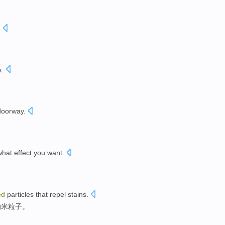
.
s
.
doorway
.
hat
effect
you
want
.
ed
particles
that repel stains.
纳米
粒子。