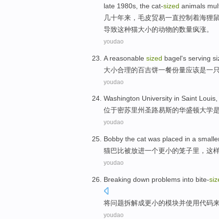
late 1980s, the cat-
sized
animals multi
几
十年来，毛皮贸易一直控制着海狸鼠
导致这种猫大小的动物的数量疯涨。
youdao
A
reasonable
sized
bagel
's serving s
大小
合理
的
百吉
饼
一
餐份量应该
是
一
youdao
Washington
University
in Saint Louis
位于密苏里
州
圣路易斯
的
华盛顿
大学
youdao
Bobby
the cat
was
placed in
a
smalle
猫
巴比
被
放进
一个
更小的
笼子里
，
这
youdao
Breaking down
problems
into bite-
siz
将
问题
拆解
成
更小的
模块
并
使用
代码
youdao