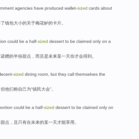
rnment
agencies
have
produced wallet-
sized
cards
about
作
了钱包大小的
关于
梅花鲈的
卡片
。
ion could
be
a half-
sized
dessert
to be claimed
only
on
a
承诺赠的半份
甜点
，而且是
未来
某一
天
你
才
会得到。
decent-
sized
dining room
,
but
they
call
themselves
the
，
但
他们
称
自己
为
“
镇
民
大会
”。
ortion
could
be
a half-
sized
dessert
to be claimed
only
on
份
甜点
，且
只有
在
未来
的某
一
天才能享用。