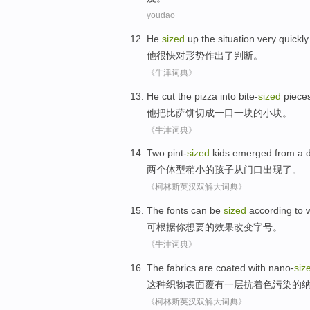
youdao
He
sized
up
the
situation
very quickly
他
很快对
形势
作出
了判断。
《牛津词典》
He
cut the
pizza
into bite-
sized
piece
他
把
比萨饼
切
成
一口一块的小块。
《牛津词典》
Two
pint-
sized
kids
emerged
from
a
两个
体型稍小
的
孩子
从
门口
出现了
。
《柯林斯英汉双解大词典》
The fonts
can be
sized
according to
w
可
根据
你
想要的
效果
改变
字号。
《牛津词典》
The
fabrics are
coated
with
nano-
siz
这种
织物
表面
覆有一层抗着色污染的
《柯林斯英汉双解大词典》