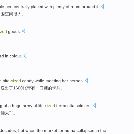
le
bed
centrally
placed
with
plenty
of
room
around
it.
周围
空间
很大
。
ized
goods.
d in colour.
h bite-
sized
candy while meeting her heroes.
送出了1600张带有一口糖的卡片。
 of a huge army of life-
sized
terracotta soldiers.
马俑大军。
r decades, but when the market for nutria collapsed in the