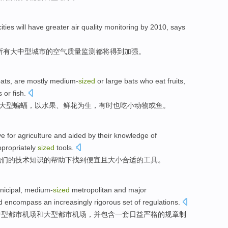
cities
will
have greater
air
quality
monitoring
by
2010,
says
所有
大中型
城市
的
空气
质量
监测
都
将
得到
加强。
ats
,
are mostly
medium-
sized
or
large
bats
who
eat
fruits
,
s
or
fish.
大型
蝙蝠
，以
水果
、
鲜花为生
，
有时也
吃
小
动物
或鱼。
ve
for
agriculture
and
aided
by
their
knowledge
of
propriately
sized
tools
.
他们
的
技术
知识
的
帮助
下
找到
便宜
且大小
合适
的工具。
icipal
,
medium-
sized
metropolitan
and
major
d
encompass
an
increasingly
rigorous
set
of
regulations
.
中型
都市
机场
和
大型
都市机场，
并
包含
一
套
日益
严格
的
规章制