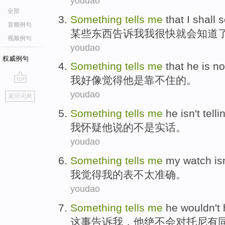
youdao
全部
Something
tells
me
that I
shall 
音频例句
某些东西
告诉
我我
很快
就会知道
视频例句
youdao
权威例句
Something
tells
me
that
he
is
no
我
好像觉得
他
是
靠不住
的。
go
youdao
返回词典
top
Something
tells
me
he
isn't
telli
我
怀疑
他
说
的
不是
实话
。
youdao
Something
tells
me
my
watch
is
我
觉得
我的
表
不
太
准确。
youdao
Something
tells
me
he
wouldn't
这事
告诉
我
，
他
绝不会
对
托尼
有