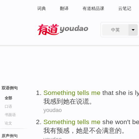
词典
翻译
有道精品课
云笔记
中英
有道 - 网易旗下搜索
双语例句
Something
tells
me
that
she
is l
全部
我
感到
她
在
说谎。
口语
youdao
书面语
Something
tells
me
she
won't
be
论文
我
有
预感
，
她
是
不会
满意
的。
原声例句