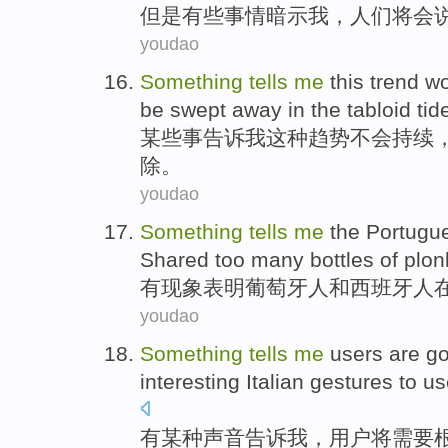
但是
有些事情
暗示
我
，
人们
将
会
youdao
Something
tells
me
this
trend
wo
be
swept away
in the
tabloid
tid
某些事
告诉
我
这种
趋势
不会
持续
除
。
youdao
Something
tells
me
the
Portugu
Shared
too many bottles
of
plon
有现象
表明
葡萄牙
人和
西班牙人
youdao
Something
tells
me
users
are g
interesting
Italian
gestures
to us
有某种
声音告诉
我
，
用户
将
需要