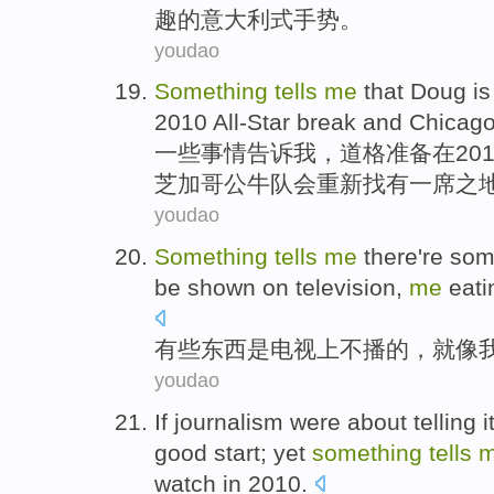
趣的
意大利式
手势
。
youdao
Something
tells
me
that
Doug
i
2010
All-Star
break and
Chicag
一些事情
告诉
我
，
道
格
准备
在20
芝加哥
公牛队会
重新
找有
一席之
youdao
Something
tells
me
there
're
some
be shown
on
television
,
me
eati
有些东西
是
电视
上
不
播的，
就
像
youdao
If
journalism
were
about
telling
it
good
start
;
yet
something
tells
watch
in
2010.