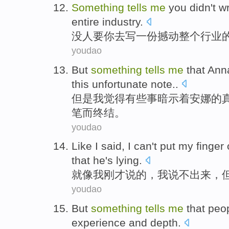
Something
tells
me
you
didn't
wr
entire
industry
.
没
人要
你
去
写
一
份
撼动
整个
行业
youdao
But
something
tells
me
that
Ann
this
unfortunate
note..
但是
我
觉得
有些事
暗示着安娜
的
笔而
终结
。
youdao
Like
I
said
, I
can't
put my finger 
that
he
's
lying
.
就像
我
刚才
说
的，我说
不
出来，
youdao
But
something
tells
me
that
peo
experience
and
depth
.