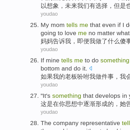
以
想象
，
未来
我们
有
选择
，但是
youdao
My mom
tells
me
that
even if
I
d
going
to
love
me
no matter what
妈妈
告诉
我
，
即便
我
做
了什么傻
youdao
If
mine
tells
me
to
do
something
bottom and do it.
如果
我
的
老板吩咐
我
做
件事
，
我
youdao
"
It
's
something
that
develops
in
这
是
在
你
思想
中
逐渐形成
的，
她
youdao
The
company
representative
tel