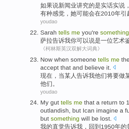
如果说
新闻业
讲究的
是
实话
实说
有种感觉，
她
可能
会
在
2010年
youdao
Sarah
tells
me
you
're
something
萨拉
告诉
我
你
可以说是
一位
艺术
《柯林斯英汉双解大词典》
Now
when
someone
tells
me
th
accept that
and
believe
it
.
现在
，
当
某人
告诉
我
他们
将要
做
他们
。
youdao
My
gut
tells
me
that a
return to
1
outlandish
,
but
Ican
imagine
a
f
but
something
will be
lost
.
我
的
直觉
告诉
我
，
回到
1950年的