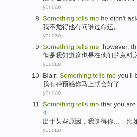
youdao
Something
tells
me
he
didn't
as
我
不
觉得
他
有
问
谁过
命运
。
youdao
Something
tells
me
,
however
,
t
但是
我
知道
这
也是在
他们
的
意料
youdao
Blair:
Something
tells
me
you
'll
我
有种预感
你
马上就
会
好
了…
youdao
Something
tells
me
that
you are
出于
某些原因
，
我
觉得
你
……
比
youdao