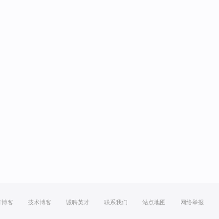
方博客
技术博客
诚聘英才
联系我们
站点地图
网络举报