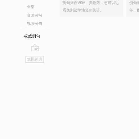
例句来自VOA、美剧等，您可以边
例句
全部
看美剧边学地道的美语。
等，
音频例句
视频例句
权威例句
go
返回词典
top