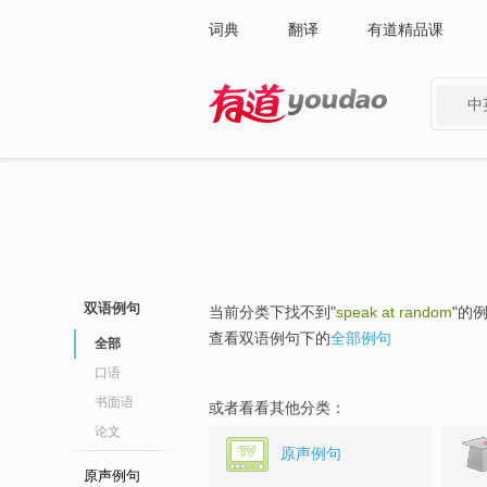
词典
翻译
有道精品课
中
有道 - 网易旗下搜索
双语例句
当前分类下找不到"
speak at random
"的
查看双语例句下的
全部例句
全部
口语
书面语
或者看看其他分类：
论文
原声例句
原声例句