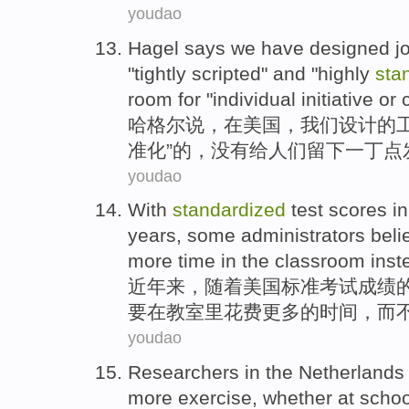
youdao
Hagel
says
we
have
designed
j
"tightly
scripted
"
and
"
highly
sta
room
for "
individual
initiative
or
哈
格尔
说
，
在
美国
，
我们
设计
的
准化
”的，
没有
给人们
留下
一丁点
youdao
With
standardized
test
scores
in
years
,
some
administrators
beli
more
time
in
the classroom
inst
近年
来，
随着
美国
标准
考试
成绩
要
在
教室
里
花费
更多
的
时间
，
而
youdao
Researchers
in the
Netherlands
more
exercise
,
whether
at
schoo