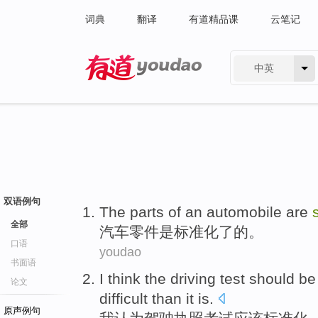
词典
翻译
有道精品课
云笔记
中英
有道 - 网易旗下搜索
双语例句
The
parts
of an
automobile
are
全部
汽车
零件
是
标准化
了
的
。
口语
youdao
书面语
I
think
the
driving
test
should be
论文
difficult
than
it is
.
原声例句