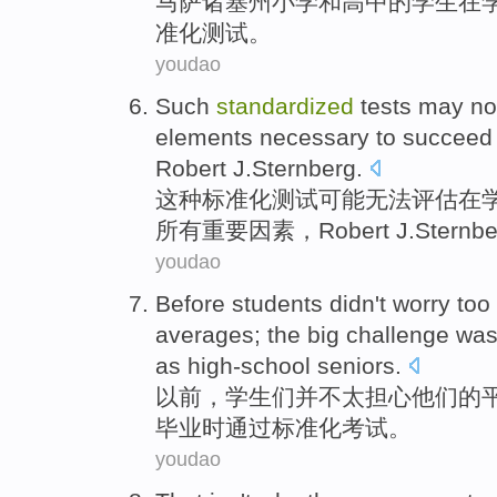
马萨诸塞州
小学
和
高中
的
学生
在
准化
测试
。
youdao
Such
standardized
tests
may
no
elements
necessary
to succeed
Robert J.Sternberg
.
这种
标准化
测试
可能
无法
评估
在
所有
重要
因素
，Robert J.Sternbe
youdao
Before
students
didn't
worry
too
averages; the
big
challenge
wa
as
high-school
seniors.
以前，
学生们
并不
太
担心
他们的
毕业时通过
标准化
考试
。
youdao