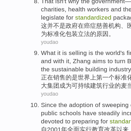
That
isn't
why the government—
charities
,
health
workers
and
th
legislate
for
standardized
packa
这
并
不是
政府
在
癌症
慈善机构
、
为
标准化
包装
立法
的原因。
youdao
What it
is
selling
is
the
world
's
fi
and with it,
Zhang
aims
to turn
B
the
sustainable
building
industry
正在
销售
的
是
世界
上
第一个
标准
大集团
成为可持续
建筑行业的
麦
youdao
Since the
adoption
of sweeping
public
schools
have steadily
inc
devoted to
preparing for
standar
自
2001年
全面
实行
教育
改革
以来