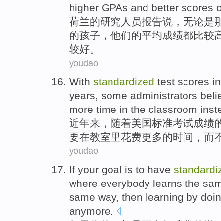
higher
GPAs
and
better
scores
荷兰
的
研究人员
报告
说
，
无论是
的
孩子
，他们的平均
成绩
都比较
较好
。
youdao
With
standardized
test
scores
in
years
,
some
administrators
beli
more
time
in
the classroom
inst
近年
来，
随着
美国
标准
考试
成绩
要
在
教室
里
花费
更多
的
时间
，
而
youdao
If
your
goal
is
to
have
standardi
where everybody
learns
the
sa
same
way,
then
learning
by
doi
anymore
.