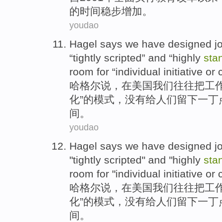
的
时间
稳步
增加
。
youdao
Hagel
says
we
have
designed
j
“
tightly scripted
”
and
“
highly
sta
room
for “
individual
initiative
or
哈
格尔
说
，
在
美国
我们
往往
把
工
化
”的
模式
，
没有
给人们
留下
一丁
间
。
youdao
Hagel
says
we
have
designed
j
"
tightly scripted
"
and
"
highly
sta
room
for "
individual
initiative
or
哈
格尔
说
，
在
美国
我们
往往
把
工
化
”的
模式
，
没有
给人们
留下
一丁
间
。