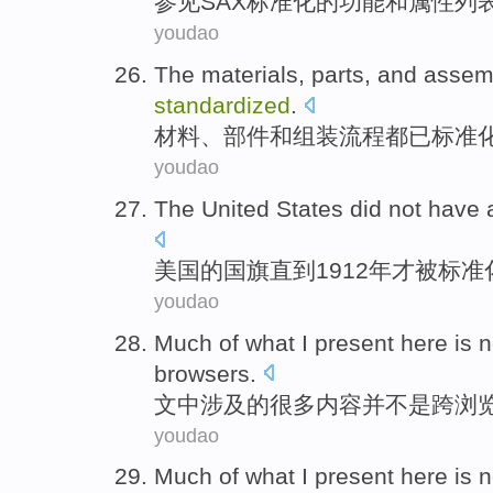
参见
SAX
标准化的
功能
和
属性
列
youdao
The
materials
,
parts
,
and
assem
standardized
.
材料
、
部件
和
组装
流程
都
已标准
youdao
The United States
did not
have 
美国
的
国旗
直到
1912年
才
被标准
youdao
Much
of
what I present here
is n
browsers
.
文中涉及
的
很多
内容并
不是
跨
浏
youdao
Much
of
what I present here
is n