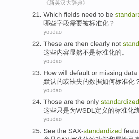
《新英汉大辞典》
Which
fields
need to
be
standar
哪些
字段
需要
被
标准化
？
youdao
These
are
then clearly
not
stand
这些
内容
显然
不是
标准化
的。
youdao
How
will default
or
missing
data
默认
的
或
缺失
的
数据
如何
标准化
youdao
Those
are the
only
standardize
这些
只是
为
WSDL
定义
的
标准化
youdao
See
the SAX-
standardized
featu