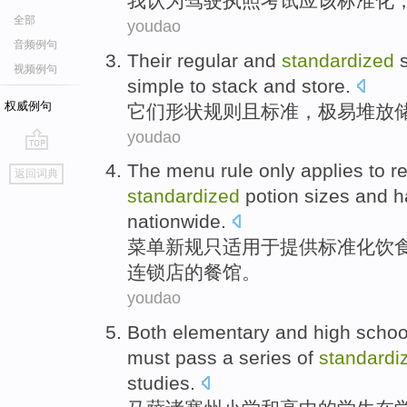
我
认为
驾驶执照
考试
应该
标准化
全部
youdao
音频例句
Their
regular
and
standardized
视频例句
simple to
stack
and
store
.
权威例句
它们
形状
规则
且
标准
，极易
堆放
youdao
go
The menu
rule
only
applies
to
r
返回词典
top
standardized
potion sizes
and
h
nationwide
.
菜单
新规
只
适用
于
提供
标准化
饮
连锁店的
餐馆
。
youdao
Both
elementary
and
high schoo
must
pass
a series
of
standardi
studies
.