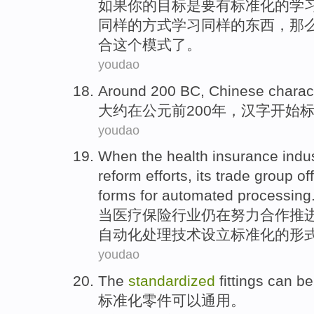
如果
你
的
目标
是
要
有
标准化
的
学
同样
的
方式
学习
同样的
东西
，
那
合
这个
模式
了。
youdao
A
round 200 BC, Chinese chara
大
约在公元前200年，汉字开始
youdao
When
the health
insurance
indu
reform
efforts
,
its
trade
group
of
forms
for
automated
processing
当
医疗
保险
行业
仍
在
努力
合作
推
自动化
处理技术设立标准化的
形
youdao
The
standardized
fittings
can be
标准化
零件
可以
通用
。