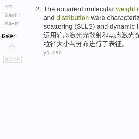
全部
The
apparent
molecular
weight
音频例句
and
distribution
were
characteri
视频例句
scattering
(SLLS)
and
dynamic
l
运用
静态
激光
光
散射
和
动态
激光
权威例句
粒径
大小
与
分布
进行了
表征
。
youdao
go
返回词典
top