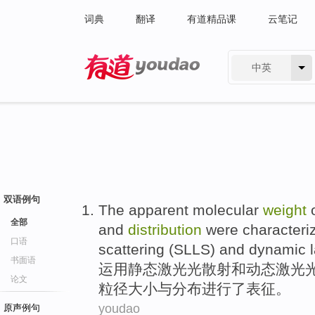
词典
翻译
有道精品课
云笔记
中英
有道 - 网易旗下搜索
双语例句
The
apparent
molecular
weight
全部
and
distribution
were
characteri
口语
scattering
(SLLS)
and
dynamic
l
书面语
运用
静态
激光
光
散射
和
动态
激光
论文
粒径
大小
与
分布
进行了
表征
。
youdao
原声例句