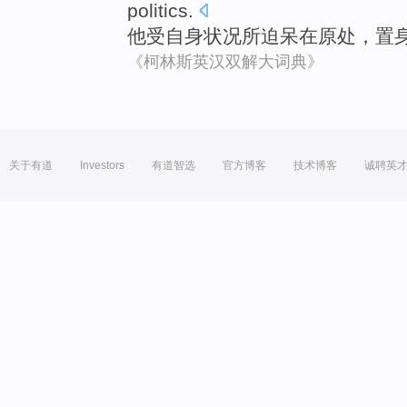
politics
.
他
受
自身
状况所
迫
呆在
原处，置
《柯林斯英汉双解大词典》
关于有道
Investors
有道智选
官方博客
技术博客
诚聘英