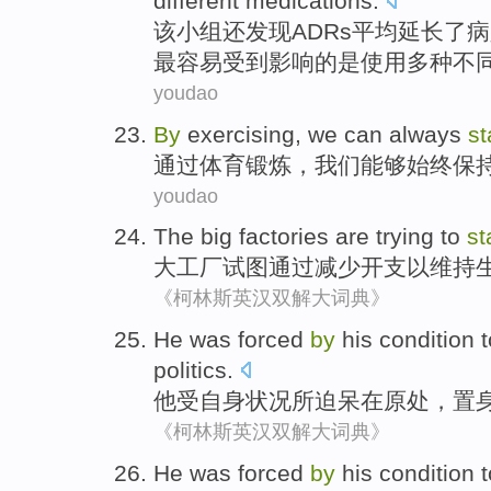
different
medications
.
该
小组
还
发现
ADRs
平均
延长了
病
最
容易
受到影响的是使用多种
不
youdao
By
exercising
,
we
can
always
st
通过
体育锻炼
，
我们
能够
始终
保
youdao
The
big
factories
are
trying to
st
大
工厂
试图
通过
减少
开支
以
维持
《柯林斯英汉双解大词典》
He
was forced
by
his condition
t
politics
.
他
受
自身
状况所
迫
呆在
原处，置
《柯林斯英汉双解大词典》
He
was forced
by
his condition
t