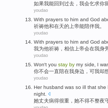
如果
我
能
回到
过去，
我会
乞求
你
youdao
With
prayers to
him
and
God
ab
祈祷
他
和
在
天
的上帝
能
陪伴
我
。
youdao
With
prayers
to
him
and
God
ab
我
为
他
祈祷，相信
上帝
会
在
我
身
youdao
Won't
you
stay
by
my
side
,
I
wan
你
不会
一直
陪
在
我
身边
，可
我
却
youdao
Her
husband
was
so ill
that
she
night
.
她
丈夫
病
得很重，
她
不得不
整夜
youdao