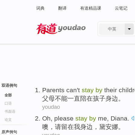
词典
翻译
有道精品课
云笔记
中英
有道 - 网易旗下搜索
双语例句
P
arents can't
stay
by
their childr
全部
父
母不能一直陪在孩子身边。
口语
youdao
书面语
Oh
,
please
stay
by
me
,
Diana
.
论文
噢
，
请
留在
我身边
，
黛安娜
。
原声例句