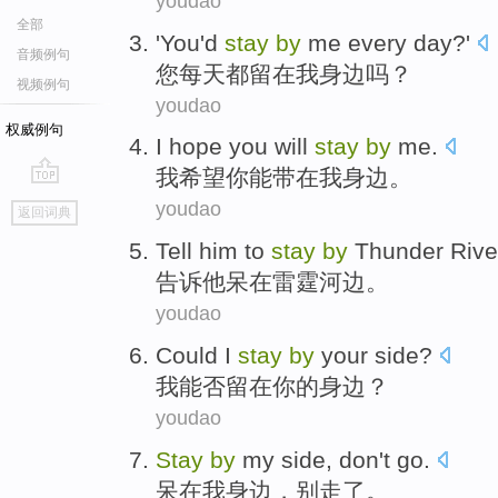
youdao
全部
'
You
'd
stay
by
me
every day
?'
音频例句
您
每天
都
留在
我身边
吗？
视频例句
youdao
权威例句
I
hope
you
will
stay
by
me
.
我
希望
你
能带
在我身边。
go
youdao
返回词典
top
Tell
him
to
stay
by
Thunder
Rive
告诉
他
呆
在
雷霆
河边。
youdao
Could
I
stay
by
your
side
?
我
能否
留在
你
的
身边
？
youdao
Stay
by
my
side
,
don't
go
.
呆
在
我
身边
，
别
走了。