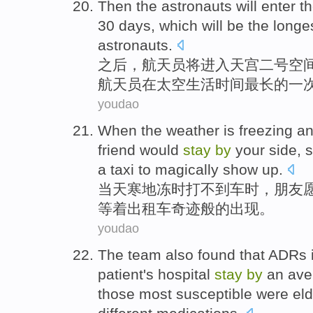
Then
the
astronauts
will
enter
t
30
days
,
which
will be the
longe
astronauts.
之后
，
航天员
将
进入
天宫二号
空
航天员
在
太空生活
时间
最长的一
youdao
When
the weather is
freezing
an
friend
would
stay
by
your
side
,
s
a
taxi
to
magically
show up
.
当
天寒地冻时
打
不到车时，
朋友
等着
出租车
奇迹般
的
出现
。
youdao
The
team
also
found
that
ADRs
patient
's hospital
stay
by
an ave
those
most
susceptible
were
eld