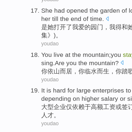
She
had
opened
the
garden
of
l
her
till
the end of time.
是
她
打开
了
我
爱
的
园
门，
我
得
和
集》)。
youdao
You
live at the
mountain
;you
st
sing.Are you
the
mountain?
你
依
山
而居，你临
水
而生，你踏
youdao
It is hard
for
large
enterprises
t
depending on
higher
salary
or
s
大型
企业
仅
依赖
于
高额
工资
或
签
人才
。
youdao