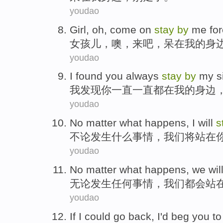
youdao
Girl
,
oh
,
come
on
stay
by
me
fo
女孩儿
，
噢
，
来
吧，
呆
在我的身
youdao
I
found
you
always
stay
by
my
s
我
发现
你
一直
一直都在
我
的
身边
youdao
No matter
what
happens
,
I
will
s
不论
发生
什么
事情，
我们
将
站
在
youdao
No matter
what happens
,
we
wil
无论
发生
任何事情，
我们
都会
站
youdao
If
I
could
go back
,
I
'd
beg
you
t