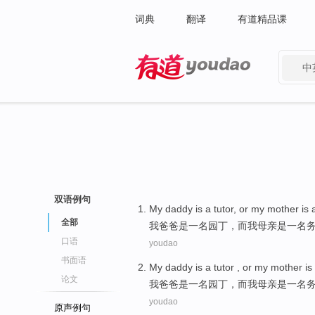
词典
翻译
有道精品课
中
有道 - 网易旗下搜索
双语例句
My
daddy
is
a
tutor,
or
my
mother
is 
全部
我
爸爸
是
一
名园丁，
而
我
母亲
是一名
口语
youdao
书面语
My
daddy
is
a
tutor ,
or
my
mother
is
论文
我
爸爸
是
一
名园丁，
而
我
母亲
是一名
youdao
原声例句