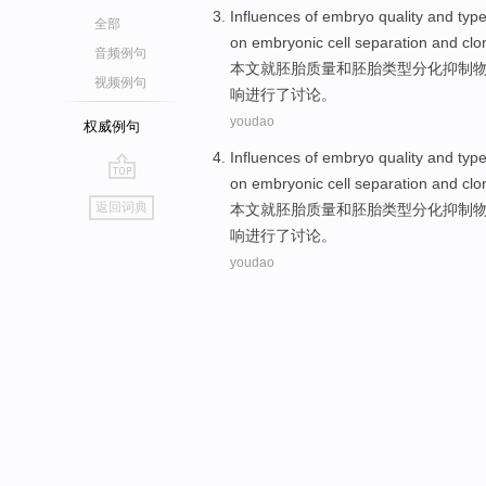
Influences
of
embryo
quality
and
typ
全部
on
embryonic
cell
separation and
clo
音频例句
本文就
胚胎
质量
和
胚胎
类型
分化
抑制
视频例句
响
进行了讨论。
youdao
权威例句
Influences
of
embryo
quality
and
typ
on
embryonic
cell
separation and
clo
go
返回词典
本文就
胚胎
质量
和
胚胎
类型
分化
抑制
top
响
进行了讨论。
youdao