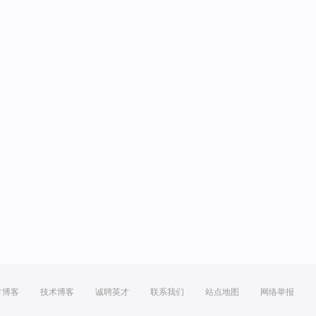
方博客
技术博客
诚聘英才
联系我们
站点地图
网络举报