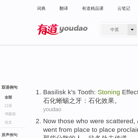
词典
翻译
有道精品课
云笔记
中英
有道 - 网易旗下搜索
双语例句
Basilisk
k's
Tooth
:
Stoning
Effec
全部
石化
蜥蜴之
牙
：
石化
效果。
口语
youdao
书面语
Now
those who
were scattered
,
论文
went
from place to place
procla
原声例句