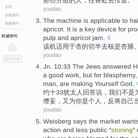
那些
分散
的
人，
往各处
去
传道
。
全部
youdao
音频例句
The machine
is applicable
to
hal
视频例句
apricot
. It
is
a
key
device
for
pro
权威例句
pulp and
apricot
jam.
该机
适用
于
杏
的
切半去核
是
杏
脯
youdao
go
返回词典
top
Jn
. 10:33
The Jews
answered
H
a good work, but
for
blasphemy
man,
are making
Yourself
God
.
约
十33
犹太人
回答
说，
我们
不是
僭
妄，
又
为你是个
人
，反
将
自己
youdao
Weisberg
says
the
market
wants
action
and
less
public
"
stoning
"