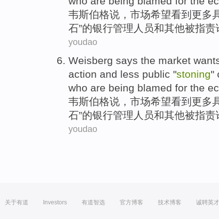
who
are being
blamed
for
the
e
韦斯伯格
说
，
市场
希望
看到
更多
石
”的
银行
管理人员
和
其他
被
指责
youdao
Weisberg
says
the
market
wants
action
and
less
public
"
stoning
"
who
are being
blamed
for
the
e
韦斯伯格
说
，
市场
希望
看到
更多
石
”的
银行
管理人员
和
其他
被
指责
youdao
关于有道
Investors
有道智选
官方博客
技术博客
诚聘英