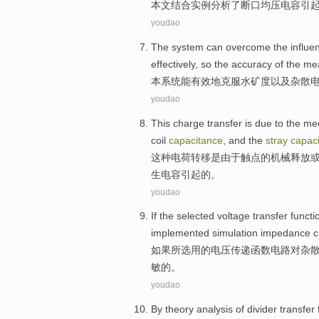
本文
结合
实例
分析了
断口均压
电容
引
youdao
The
system
can
overcome
the
influe
effectively
, so the
accuracy
of
the
me
本
系统
能
有效地
克服
水
矿
度
以及
杂散
youdao
This
charge
transfer
is
due to
the
mec
coil
capacitance
, and the
stray
capac
这种
电荷
转移
是
由于
触点
的
机械
释放
生
电容引起的。
youdao
If
the selected
voltage
transfer
functi
implemented
simulation
impedance
c
如果
所
选用的
电压
传递
函数
电路
对
杂
敏的。
youdao
By
theory
analysis
of
divider
transfer