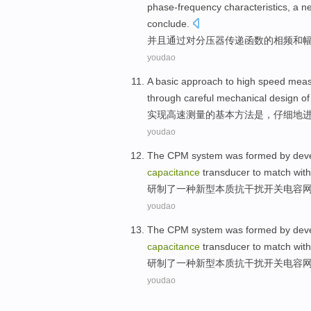
phase-frequency
characteristics
,
a
n
conclude.
并且
通过
对
分压器
传递
函数
的
相频
和
youdao
A
basic
approach
to
high speed
meas
through careful
mechanical
design
of
实现
高速
测量
的
基本
方法
是
，
仔细
地
youdao
The CPM
system
was
formed
by dev
capacitance
transducer
to
match
with
研制
了
一
种新型
本质抗干扰
开关
电容
youdao
The CPM
system
was
formed
by dev
capacitance
transducer
to
match
with
研制
了
一
种新型
本质抗干扰
开关
电容
youdao