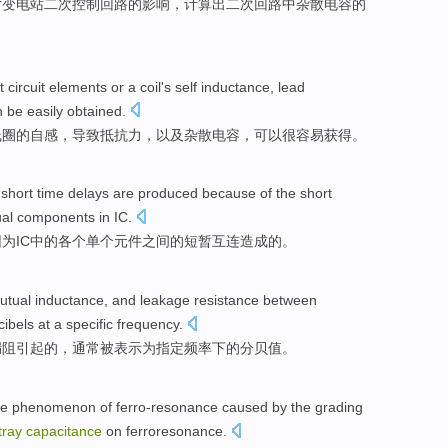
对变电站
二
次控制
回路
的
影响
，计算出二次回路中杂散电容
的
t
circuit
elements
or
a coil
's
self inductance
,
lead
n
be easily
obtained
.
线圈
的
自感
，
导致
抵抗力
，
以及
杂散
电容
，
可以
很
容易获得。
short
time
delays are produced
because
of
the
short
ual
components
in
IC
.
因为
IC
中的
各个单个
元件
之间
的
短暂
互连造成
的。
utual inductance
,
and
leakage
resistance
between
cibels
at a specific
frequency
.
漏
阻
引起的，
通常
被表示
为
指定频率下的分贝值。
he
phenomenon
of
ferro-resonance
caused by
the grading
tray
capacitance
on
ferroresonance
.