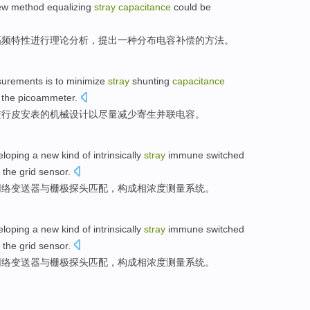
ew
method
equalizing
stray
capacitance
could be
幅
频
特性
进行
理论
分析
，提出
一
种分布电容
补偿
的
方法
。
urements
is
to minimize
stray
shunting
capacitance
the picoammeter
.
进行皮安表
的
机械
设计
以
尽量减少
寄生
并联
电容
。
eloping
a
new kind of
intrinsically
stray
immune
switched
the
grid
sensor
.
网络
变送器
与
栅极
探头
匹配
，
构成
相浓度
测量
系统
。
eloping
a
new kind of
intrinsically
stray
immune
switched
the
grid
sensor
.
网络
变送器
与
栅极
探头
匹配
，
构成
相浓度
测量
系统
。