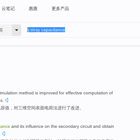
云笔记
惠惠
更多产品
英
imulation
method
is improved
for
effective
computation of
us
.
电容
值，对
三
维空间
表面
电荷
法
进行
了改进。
tance
and its
influence
on the
secondary
circuit
and obtain
.