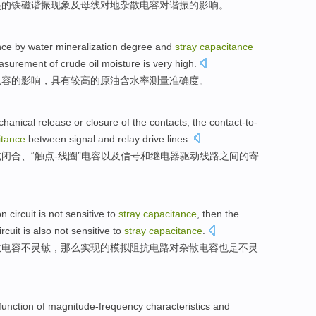
起
的
铁磁
谐振
现象
及
母线
对地
杂散
电容
对
谐振的
影响
。
nce
by
water
mineralization
degree
and
stray
capacitance
asurement
of
crude oil
moisture
is very
high
.
电容
的
影响
，
具有
较高
的
原油
含水率
测量
准确度
。
hanical
release
or
closure
of
the contacts, the contact-to-
itance
between
signal
and
relay
drive
lines
.
或
闭合
、“触点-线圈”
电容
以及
信号
和
继电器
驱动
线路
之间
的
寄
on
circuit
is
not
sensitive
to
stray
capacitance
,
then
the
ircuit
is also
not
sensitive to
stray
capacitance
.
散
电容
不
灵敏
，
那么
实现
的
模拟
阻抗
电路对杂散电容
也是
不灵
function
of
magnitude-frequency characteristics
and