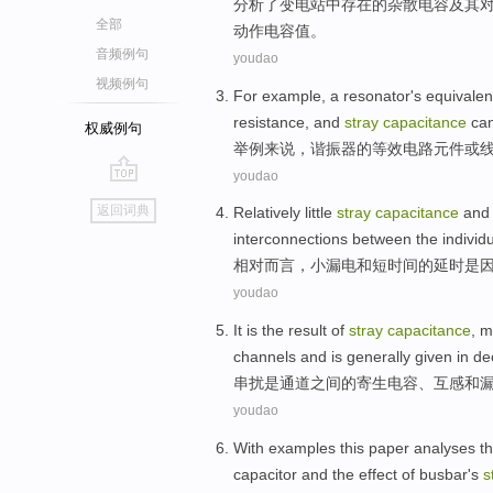
分析
了
变电站
中存在
的
杂
散
电容
及其
全部
动作
电容值。
音频例句
youdao
视频例句
For example
, a
resonator
's
equivalen
resistance
,
and
stray
capacitance
ca
权威例句
举例
来说，
谐振器
的
等效
电路
元件
或
youdao
go
返回词典
Relatively
little
stray
capacitance
and
top
interconnections
between
the
individ
相对而言
，
小
漏电
和
短
时间
的
延时
是
youdao
It
is
the result
of
stray
capacitance
,
m
channels
and is
generally
given
in de
串扰
是
通道
之间
的
寄生
电容
、
互感
和
youdao
With examples
this paper
analyses
t
capacitor
and
the
effect
of
busbar's
s