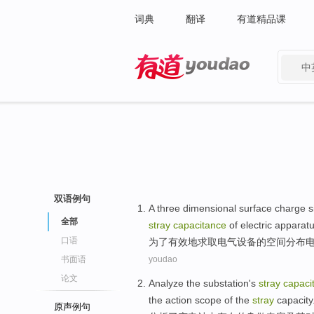
词典
翻译
有道精品课
中
有道 - 网易旗下搜索
双语例句
A
three
dimensional
surface
charge s
全部
stray
capacitance
of
electric
apparat
口语
为了
有效
地求取
电气
设备
的
空间分布
书面语
youdao
论文
Analyze
the
substation
's
stray
capaci
the
action
scope
of
the
stray
capacity
原声例句