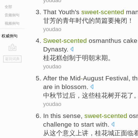
youdao
全部
That Youth's
sweet-scented
manu
音频例句
甘芳
的青年时代的简篇要掩闭！
视频例句
youdao
权威例句
Sweet-scented
osmanthus
cake
Dynasty.
go
桂花
糕
创制于明朝
末期。
返回词典
top
youdao
After
the Mid
-
August Festival
,
t
are in blossom.
中秋节
过后
，
这些
桂花树开花了
youdao
In
this
sense
,
sweet-scented
os
challenge
to
start with
.
从
这个
意义上讲
，
桂花
城
正
面临