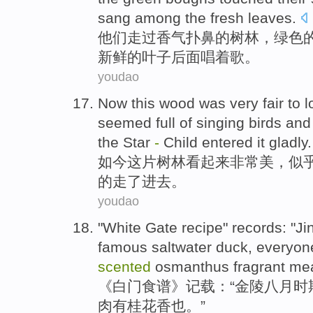
sang
among
the
fresh
leaves
.
他们
走过
香气扑鼻
的
树林
，
绿色
新鲜
的
叶子
后面唱着歌
。
youdao
Now
this
wood
was very
fair
to
l
seemed
full
of
singing
birds and
the
Star
-
Child
entered
it gladly
.
如今
这
片树林
看起来
非常
美
，
似
的
走了进去
。
youdao
"
White
Gate
recipe
"
records
: "
Ji
famous
saltwater duck
,
everyon
scented
osmanthus
fragrant
mea
《
白
门
食谱
》
记载
：“
金陵
八月
时
肉
有
桂花
香
也。”