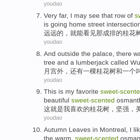
youdao
Very far
,
I
may
see
that
row
of
s
is
going home
street intersectio
远远
的
，
就
能
看见
那
成排的
桂花
youdao
And
outside the
palace,
there
w
tree
and
a
lumberjack called
W
月宫
外
，
还有
一
棵
桂花树
和
一个
youdao
This
is
my
favorite
sweet-scent
beautiful
sweet-scented
osmanth
这
就是
我
喜欢的
桂花树
，
坚强
，
youdao
Autumn Leaves
in Montreal
,
I
li
the
warm
,
sweet-scented
osman