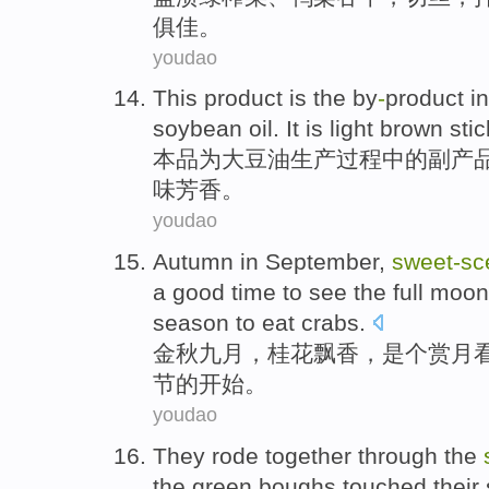
俱佳
。
youdao
This
product
is
the
by
-
product
in
soybean oil
. It is
light
brown
sti
本
品
为
大
豆油
生产
过程
中的
副产
味
芳香。
youdao
Autumn in
September
,
sweet-sc
a
good
time
to
see
the
full
moon
season
to eat
crabs
.
金秋
九月
，
桂花
飘香
，
是个
赏月
节
的
开始
。
youdao
They
rode together
through
the
the
green
boughs touched
their