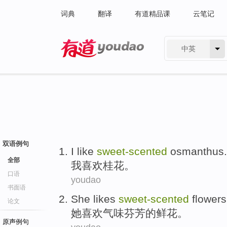
词典
翻译
有道精品课
云笔记
中英
有道 - 网易旗下搜索
双语例句
I
like
sweet-scented
osmanthus
.
全部
我
喜欢
桂花
。
口语
youdao
书面语
She
likes
sweet-scented
flowers
论文
她
喜欢
气味芬芳
的
鲜花
。
原声例句