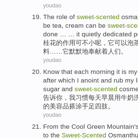
youdao
The
role
of
sweet-scented
osma
be
tea
,
cream
can be
sweet-sce
done
… … it
quietly
dedicated
p
桂花
的
作用
可不
小
呢，
它
可以
泡
料
……它
默默地
奉献
着
人们
。
youdao
Know
that
each morning
it is
my
after which I anoint and
rub
my
sugar
and
sweet-scented
cosme
告诉
你，
我
习惯
每天
早晨
用
牛奶
的
美容品
搽涂
手足四肢
。
youdao
From the Cool
Green
Mountain
'
to the
Sweet-Scented
Osmanth