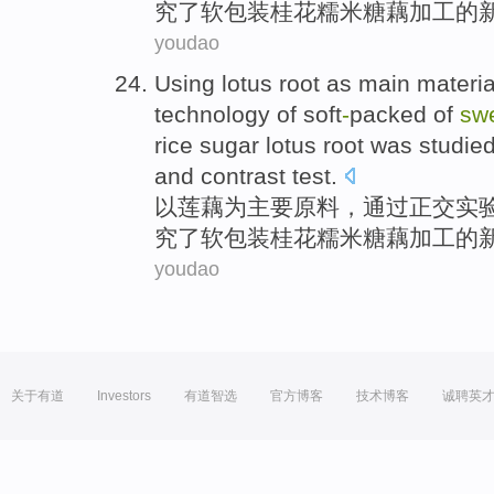
究
了
软包装桂花
糯米
糖
藕
加工
的
youdao
Using
lotus
root
as
main
materia
technology
of
soft
-
packed of
sw
rice
sugar
lotus
root was
studie
and
contrast
test
.
以
莲藕
为
主要
原料
，
通过
正交
实
究
了
软包装桂花
糯米
糖
藕
加工
的
youdao
关于有道
Investors
有道智选
官方博客
技术博客
诚聘英