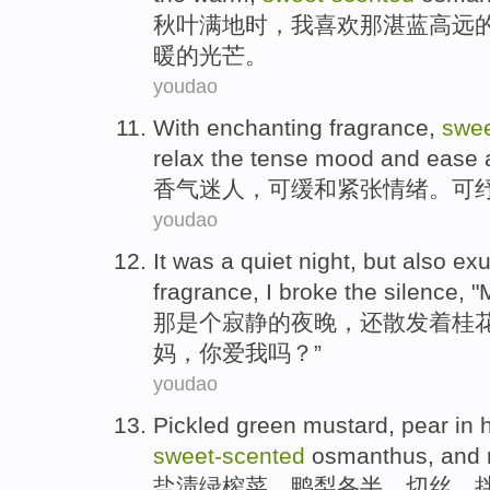
秋叶
满地
时，
我
喜欢
那湛蓝
高远
暖
的
光芒
。
youdao
With enchanting fragrance
,
swee
relax
the
tense
mood
and ease
香气
迷人，
可
缓和
紧张
情绪
。
可
youdao
It
was a
quiet
night
,
but also
ex
fragrance
,
I
broke
the silence
, "
那
是个
寂静
的
夜晚
，
还
散发着
桂
妈
，
你
爱
我吗？”
youdao
Pickled
green
mustard
,
pear in
h
sweet-scented
osmanthus
,
and
盐渍
绿
榨菜
、
鸭梨
各半，
切丝
，