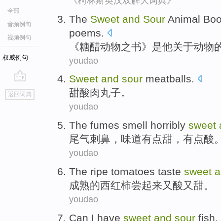
《柯林斯英汉双解大词典》
全部
The
Sweet
and
Sour
Animal
Bo
音频例句
poems
.
视频例句
《
糖醋
动物
之书》
是
他
关于动物
权威例句
youdao
Sweet
and
sour
meatballs
.
go
甜酸
肉丸子
。
返回词典
top
youdao
The fumes
smell horribly
sweet
尾气
刺鼻，味道有点
甜
，有点酸
youdao
The
ripe
tomatoes
taste
sweet
a
成熟
的
西红柿
尝起来
又
酸又
甜
。
youdao
Can
I
have
sweet
and
sour
fish,