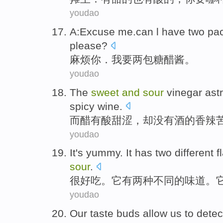
youdao
A:Excuse me.can
l
have
two
pa
please?
麻烦你．
我
要
两
包
糖醋
酱
。
youdao
The
sweet
and
sour
vinegar
ast
spicy
wine
.
而
醋
有
酸甜
涩
，
却
没有
酒
的
香辣
youdao
It's yummy
.
It
has
two
different
f
sour
.
很
好吃。
它
有
两种
不同
的
味道
。
youdao
Our
taste buds
allow
us
to
detec