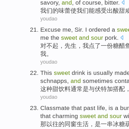
savory
,
and
,
of course
,
bitter
.
我们
的
味蕾
使
我们
能
感受
出酸甜
youdao
Excuse me
,
Sir
.
I
ordered
a
swe
me
the
sweet
and
sour
pork.
对不起
，
先生
，
我
点了
一份
糖醋
我
。
youdao
This
sweet
drink
is
usually
mad
schnapps,
and
sometimes
cont
这种
甜
饮料
通常
是
与
伏特加
搭配
youdao
Classmate
that
past
life
,
is
a
bu
that
charming
sweet
and
sour
wi
那
以往
的
同窗
生活
，
是
一
串
冰糖