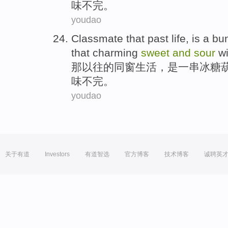
味不完。
youdao
Classmate
that
past
life
,
is
a
bu
that
charming
sweet
and
sour
wi
那
以往
的
同窗
生活
，
是
一
串
冰糖
味不完。
youdao
关于有道
Investors
有道智选
官方博客
技术博客
诚聘英