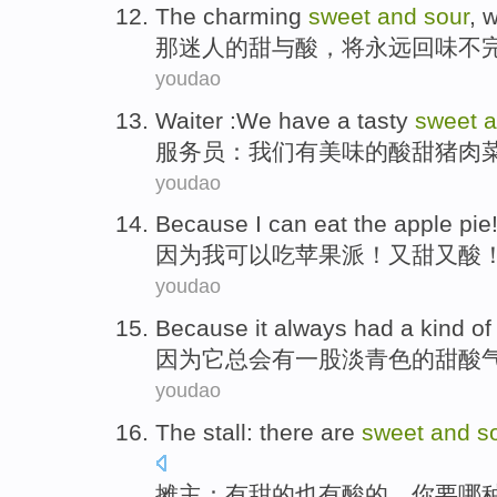
The charming
sweet
and
sour
,
w
那
迷人
的甜
与
酸
，
将
永远
回味不
youdao
Waiter
:
We
have a
tasty
sweet
服务员
：
我们
有
美味
的
酸甜
猪肉
youdao
Because
I
can
eat
the apple
pie
因为
我
可以
吃
苹果
派
！
又
甜又酸
youdao
Because
it
always
had
a
kind
of
因为
它
总会
有
一
股
淡青
色
的
甜酸
youdao
The stall
:
there are
sweet
and
s
摊主
：
有
甜的
也有
酸
的，你
要
哪