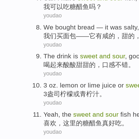
我
可以
吃
糖醋鱼
吗？
youdao
We
bought
bread
—
it
was salty
我们
买
面包
——
它
有
咸的，
甜的
youdao
The
drink
is
sweet
and
sour
,
go
喝
起来
酸酸甜甜的
，
口感
不错
。
youdao
3
oz.
lemon
or
lime
juice
or
swe
3
盎司
柠檬
或
青柠
汁
。
youdao
Yeah
,
the
sweet
and
sour
fish
h
喜欢
，
这里
的
糖醋鱼
真
好吃。
youdao