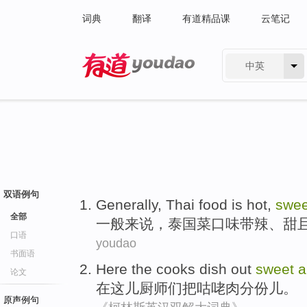
词典
翻译
有道精品课
云笔记
中英
有道 - 网易旗下搜索
双语例句
Generally
,
Thai
food
is
hot
,
swee
全部
一般来说
，
泰国
菜
口味带
辣
、
甜
口语
youdao
书面语
Here
the
cooks
dish out
sweet
论文
在这儿
厨师们
把咕
咾
肉分份儿。
原声例句