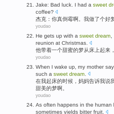
Jake
:
Bad luck
.
I
had
a
sweet
d
coffee
?
杰克
：
你
真
倒霉
啊。
我
做
了个
好
youdao
He
gets
up
with
a
sweet
dream
,
reunion
at Christmas
.
他
带着
一个
甜蜜的
梦
从床上
起来
youdao
When
I
wake up
,
my mother
say
such a
sweet
dream
.
在
我
起床
的时候，
妈妈
告诉
我说
甜美的
梦啊。
youdao
As often happens
in
the
human
sometimes
yields bitter
fruit
.