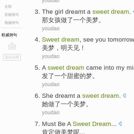
youdao
全部
The
girl
dreamt
a
sweet
dream
.
音频例句
那
女孩
做
了
一个
美梦
。
视频例句
youdao
权威例句
Sweet
dream
,
see
you tomorrow
美梦
，
明天
见
！
go
youdao
返回词典
top
A
sweet
dream
came into my mi
发了
一个
甜蜜
的
梦
。
youdao
She
dreamt
a
sweet
dream
.
她
做
了
一个
美梦
。
youdao
Must
Be
A
Sweet
Dream
...
肯定
做
美梦
呢...