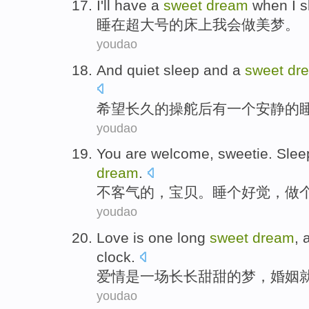
I
'll
have a
sweet
dream
when I
s
睡
在
超大
号的
床上
我会
做
美梦
。
youdao
And
quiet
sleep
and
a
sweet
dr
希望
长久
的操舵后有
一个
安静
的
youdao
You are welcome
,
sweetie
.
Slee
dream
.
不客气
的，
宝贝
。
睡
个
好觉，做
youdao
Love
is
one
long
sweet
dream
,
clock
.
爱情
是
一
场长长
甜甜的
梦
，
婚姻
youdao