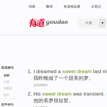
词典
翻译
有道精品课
云笔记
中英
有道 - 网易旗下搜索
双语例句
I
dreamed
a
sweet
dream
last ni
全部
我
昨晚做了
一个
甜美的
梦
。
口语
youdao
书面语
His
sweet
dream
was
transient
.
论文
他
的
美梦
很
短暂
。
原声例句