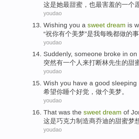
这
是
她
最甜蜜
，
也
最害羞
的
一个
youdao
Wishing
you
a
sweet
dream
is
w
“
祝
你
有个
美梦
”
是
我
每晚
都
做
的
事
youdao
Suddenly
,
someone
broke in on
突然
有一个人
来
打断
林先生
的
甜
youdao
Wish
you
have
a
good
sleeping
希望
你
睡
个
好
觉，
做
个
美梦
。
youdao
That
was
the
sweet
dream
of
Jor
这
是
巧克力
制造商
乔迪
的
甜蜜
梦
youdao