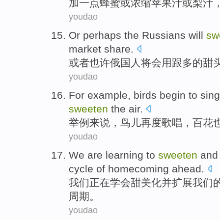
加一点
蜂蜜
或
浓缩
苹果汁
或
梨
汁
youdao
Or
perhaps
the Russians
will
sw
market
share
.
或者
也许
俄国
人
将会
用跟多的
甜
youdao
For example
,
birds
begin
to
sing
sweeten
the
air
.
举例
来说，
鸟儿
再度
歌唱
，
百花
youdao
We
are
learning to
sweeten
and
cycle
of
homecoming
ahead
.
我们
正在
学会
甜美化
并
扩展
我们
周期
。
youdao