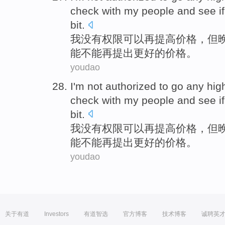
check
with my
people
and
see
i
bit.
我
没有
权限
可以
再
提高
价格，
但
能不能
再
提出
更好的价格。
youdao
I
'm
not
authorized
to
go
any
hig
check
with my
people
and
see
i
bit.
我
没有
权限
可以
再
提高
价格，
但
能不能
再
提出
更好的价格。
youdao
关于有道
Investors
有道智选
官方博客
技术博客
诚聘英