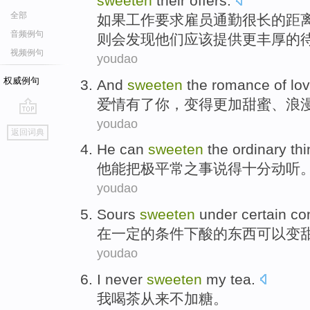
sweeten
their offers.
全部
如果
工作
要求
雇员通勤
很
长的
距
音频例句
则
会
发现
他们
应该
提供更丰厚的
视频例句
youdao
权威例句
And
sweeten
the
romance
of
lo
爱情
有
了
你，变得更加
甜蜜
、
浪
youdao
go
返回词典
top
He
can
sweeten
the
ordinary
th
他
能
把
极
平常
之
事
说得十分动听
youdao
Sours
sweeten
under
certain
co
在
一定
的
条件下
酸
的东西可以变
youdao
I
never
sweeten
my tea
.
我
喝茶
从来不
加糖
。