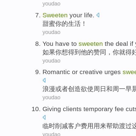
youdao
Sweeten
your
life
.
甜蜜
你
的
生活
！
youdao
You
have to
sweeten
the deal
if
如果
你
想得到
他
的
赞同
，你就
得
youdao
Romantic
or
creative urges
swe
浪漫
或者
创造欲
使
周日
和
周一
早
youdao
Giving
clients
temporary
fee
cut
临时
削减
客户
费用
用来
帮助
渡过
youdao