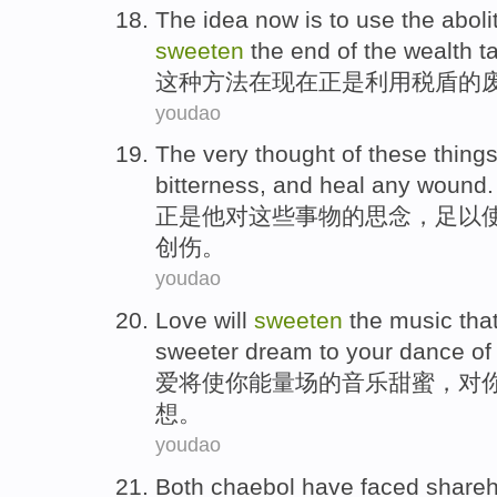
The
idea
now
is
to
use
the
aboli
sweeten
the end
of the wealth t
这种
方法
在
现在
正是
利用
税
盾
的
youdao
The
very
thought
of
these
thing
bitterness
, and
heal
any
wound.
正是
他对
这些
事物
的
思念，
足以
创伤。
youdao
Love will
sweeten
the
music
tha
sweeter
dream
to
your
dance
of
爱将
使
你
能量
场
的
音乐
甜蜜
，
对
想
。
youdao
Both
chaebol
have
faced
shareh