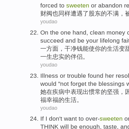
forced to
sweeten
or
abandon
r
财阀
也
同样遭遇了
股东
的不满，
youdao
On the one hand
,
clean
money
succeed
and
be
your
lifelong
fai
一方面
，
干净
钱
能
使
你
的
生活
变
一生
忠实
的
伴侣
。
youdao
Illness
or trouble found
her
reso
would "
not
forget
the
blessings
w
她
在
疾病
中表现出
惯常
的坚强，
福幸福
的
生活
。
youdao
If
I
don't want to
over-
sweeten
o
THINK
will be
enough
,
taste
,
an