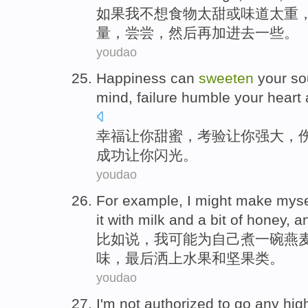
如果
我
不想
食物太
甜
或
味道
太重
量，
尝尝
，
然后
再
加进去
一些
。
youdao
Happiness
can
sweeten
your
so
mind,
failure
humble
your
heart
幸福
让
你
甜蜜，
考验
让你强大，
成功
让你
闪光
。
youdao
For example
,
I
might
make
myse
it
with
milk
and
a bit
of
honey
, 
比如说
，
我
可能
为
自己
煮
一
碗
燕
味，最后
洒上
水果
和坚果类。
youdao
I
'm
not
authorized
to
go
any
hig