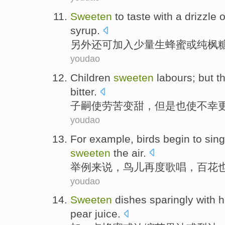
Sweeten
to taste with a drizzle 
syrup
.
另外还可加入少量
生
蜂蜜
或
纯
枫
youdao
Children
sweeten
labours
;
but
t
bitter
.
子嗣
使劳苦变甜，
但是
也
使
不幸
youdao
For example
,
birds
begin to
sing
sweeten
the
air
.
举例
来说，
鸟儿
再度
歌唱
，
百花
youdao
Sweeten
dishes
sparingly with
h
pear
juice
.