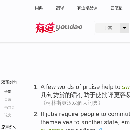
词典
翻译
有道精品课
云笔记
中英
有道 - 网易旗下搜索
双语例句
A few
words
of
praise
help to
sw
全部
几
句
赞赏的话
有助于
使
批评
更容
口语
《柯林斯英汉双解大词典》
书面语
If
jobs
require
people to
commu
论文
themselves
to
another
state
,
em
原声例句