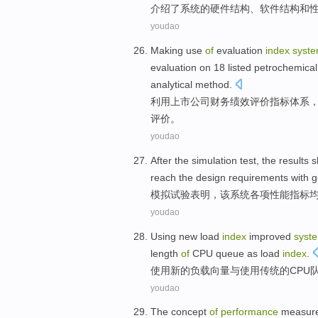
介绍
了系统
的
硬件
结构
、
软件
结构
和
youdao
Making use
of
evaluation
index
syst
evaluation
on
18
listed
petrochemical
analytical
method
.
利用
上市
公司
财务
绩效
评价
指标
体系
评价。
youdao
After the
simulation
test
, the
results 
reach
the
design
requirements
with
g
模拟
试验
表明
，
该
系统
各项
性能
指标
youdao
Using
new
load
index
improved
syst
length
of
CPU
queue
as load
index
.
使用
新的
负载
向量
与使用传统
的
CPU
youdao
The
concept
of
performance
measur