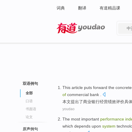
词典
翻译
有道精品课
中
有道 - 网易旗下搜索
双语例句
This article
puts forward
the
concrete
全部
of
commercial
bank
.
口语
本文
提出
了
商业
银行经营
绩效
评价
具
书面语
youdao
论文
The most
important
performance
ind
which depends upon
system
technolo
原声例句