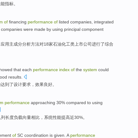
性能
指标
。
em
of
financing
performance
of
listed
companies
,
integrated
companies
were made by
using
principal
component
，
应用
主
成分
分析
方法
对
18
家
石油化工
类上市公司
进行
了
综合
showed that
each
performance
index
of
the
system
could
ood
results
.
均
达到
了
设计
要求
，
效果
良好
。
em
performance
approaching
30%
compared
to using
队列
长度
负载向量
相比
，
系统
性能
提高
近
30%。
ement
of
SC
coordination
is given
. A
performance