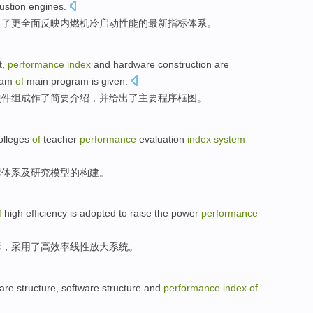
ustion
engines.
出
了
更全面反映
内燃机
冷
启动
性能
的
最新
指标
体系
。
t
,
performance
index
and
hardware
construction
are
ram
of
main
program
is
given
.
硬件
组成
作了简要
介绍
，
并
给出了
主要
程序
框图
。
olleges
of
teacher
performance
evaluation
index
system
标
体系
及
研究
模型
的
构建
。
f
high efficiency
is adopted
to
raise
the
power
performance
标
，
采用
了
高效率
线性
放大
系统
。
are
structure
,
software
structure
and
performance
index
of