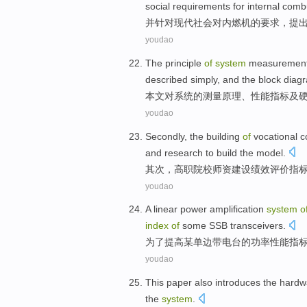
social
requirements for
internal
comb
并
针对
现代
社会
对
内燃机
的
要求
，
提
youdao
The
principle
of
system
measuremen
described
simply,
and
the
block diag
本文
对
系统
的
测量
原理
、
性能
指标
及
youdao
Secondly
, the
building
of
vocational
c
and
research
to
build
the
model
.
其次
，
高职
院校
师资
建设
绩效
评价
指
youdao
A
linear
power amplification
system
o
index
of
some
SSB
transceivers
.
为了
提高
某
单边带
电台
的
功率
性能
指
youdao
This paper also introduces
the
hardw
the
system
.