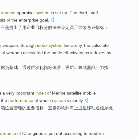
ormance
appraisal
system
is
set up
. The
third
,
staff
sis
of
the
enterprise
goal
.
：
三
是提出了
用
企业
目标
分解
法来设定
员工
绩效考评
指标
；
e
weapon
,
through
index
system
hierarchy
, the
calculate
x
of
weapon
calculated
the battle effectiveness
indexes
by
数据
为基础，
通过
层次化
指标
体系
，
逐层
计算
武器战斗力
指
s a
very important
index
of
Marine
satellite
mobile
the
performance
of
whole
system
violently.
终端位置管理
的
重要
指标
，
直接
影响到
海上
卫星
移动通信
系统
formance
of
IC
engines
is
put
out
according to
modern