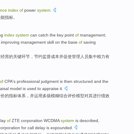
ance
index
of
power
system
.
性能
指标
。
ng
index
system
can
catch
the
key
point
of
management
;
n
improving
management
skill
on the base
of
saving
业
经营
的
关键
环节
，
节约
监督
成本
并
促使
管理人员
集中精力
有
of
CPA's
professional
judgment
is then
structured
and
the
aisal
model is used
to
appraise
it.
评价
的
指标
体系
，
并
运用
多级
模糊
综合
评价
模型
对
其进行绩效
lay
of
ZTE
corporation
WCDMA
system
is
described
,
rporation for call delay is
expounded
.