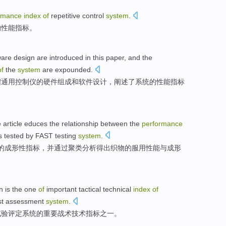
rmance
index
of
repetitive
control
system
.
的
性能
指标
。
ware
design
are
introduced
in this paper, and the
of
the
system
are
expounded
.
绍
通用控制仪的
硬件
组成
和
软件
设计，阐述
了
系统
的
性能
指标
 article
educes
the
relationship
between
the
performance
s
tested
by
FAST
testing
system
.
的
成形
性
指标
，
并
通过
聚类
分析
得出
织物
的
服用
性能
与
成形
n
is
the
one
of
important
tactical
technical
index
of
st
assessment
system
.
试验
评定
系统
的
重要
战术
技术
指标
之一
。