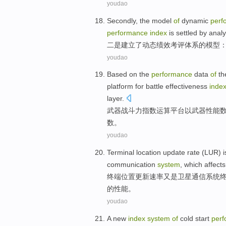
youdao
Secondly
, the
model
of
dynamic
perf
performance
index
is
settled by
analy
二
是
建立
了
动态
绩效
考评
体系
的
模型
youdao
Based
on the
performance
data
of
th
platform
for battle
effectiveness
inde
layer
.
武器
战斗力
指数
运算
平台
以
武器
性能
数
。
youdao
Terminal
location
update
rate
(LUR) i
communication
system
,
which affects
终端
位置
更新
速率
又是
卫星
通信
系统
的
性能
。
youdao
A
new
index
system
of
cold
start
per