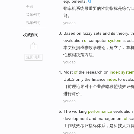
equipments
.
全部
翻车机
系统
最
重要
的
性能
指标
是
综合
音频例句
能
。
视频例句
youdao
Based on
fuzzy
sets
and
its
theory
, t
权威例句
evaluation
of
computer
system
is
est
本文
根据
模糊
数学
理论
，
建立了
计算
go
性模糊决策方法。
返回词典
top
youdao
Most
of
the
research
on
index
syste
USES
only
the
finance
index
to
evalua
目前
理论界对于企业
战略
联盟
绩效
评
进行评价。
youdao
The
working
performance
evaluation
development
and
management
of
sc
工作
绩效
考评
指标
体系
，
是
科技
人力
youdao