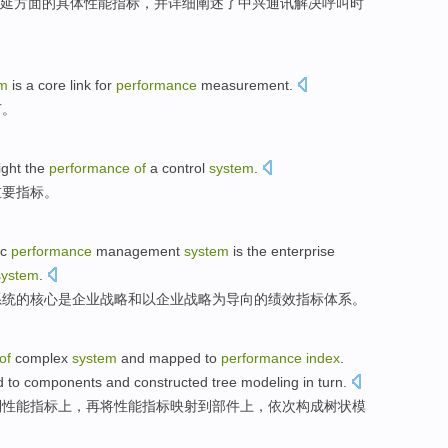
延
方面
的
具体
性能
指标
，并详细
阐述
了中兴通讯解决呼叫时
em
is
a
core
link
for
performance
measurement
.
节
。
ight
the
performance
of
a
control
system
.
重要
指标
。
ic
performance
management
system
is
the
enterprise
system
.
系统
的
核心
是
企业
战略
和
以
企业战略为导向
的
绩效
指标
体系
。
of
complex
system
and
mapped
to
performance
index
.
 to
components
and
constructed
tree
modeling
in turn
.
到
性能
指标
上，
再
将
性能指标映射到
部件
上，
依次
构成
树状
模