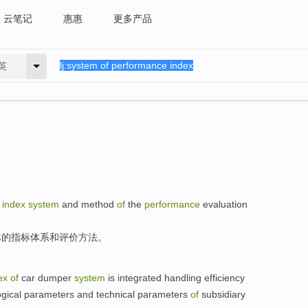
云笔记
惠惠
更多产品
英
index
system
and
method
of
the
performance
evaluation
体
的
指标
体系
和
评价
方法
。
ex
of
car
dumper
system
is
integrated
handling
efficiency
gical
parameters
and
technical
parameters
of
subsidiary