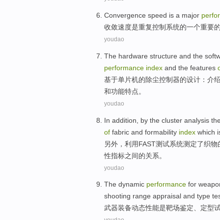
Convergence
speed
is
a
major
perfo
收敛
速度
是
重复
控制
系统
的
一个
重要
youdao
The
hardware
structure
and
the
soft
performance
index
and
the features
基于单片机
的
除尘控制器
的
设计
：
介
和
功能特点
。
youdao
In addition
,
by
the
cluster
analysis
the
of
fabric
and
formability
index
which
i
另外
，
利用
FAST
测试
系统
测定了
织物
性指标
之间
的
关系
。
youdao
The
dynamic
performance
for
weapo
shooting range
appraisal
and
type
te
武器装备
动态
性能
是
靶场
鉴定
、
定型