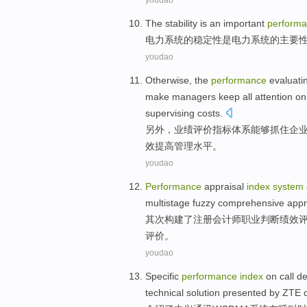
youdao
The
stability
is
an
important
perform
电力
系统
的
稳定性
是
电力系统的
主要
youdao
Otherwise
, the
performance
evaluati
make
managers
keep all
attention
o
supervising
costs
.
另外
，
业绩
评价
指标
体系
能够
抓住
企
效提高
管理
水平
。
youdao
Performance
appraisal
index
system
multistage
fuzzy
comprehensive
appr
其次
构建
了
注册
会计师
职业
判断
绩效
评价。
youdao
Specific
performance
index
on
call
de
technical
solution
presented by ZTE co