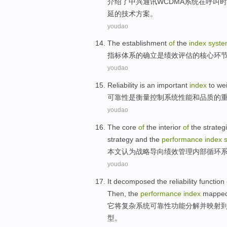
介绍
了
中兴
通讯
WCDMA
系统
在
呼叫
时
延的
技术
方案
。
youdao
The
establishment
of
the
index
syst
指标
体系
的
确立
是
绩效
评估
的
核心
环
youdao
Reliability
is
an important
index
to
we
可靠性
是
衡量
控制
系统
性能
和品质
的
youdao
The
core
of
the
interior
of
the
strateg
strategy
and
the
performance
index
本文
认为
战略
导向
绩效
管理
内部循环
youdao
It
decomposed
the
reliability
function
Then
, the
performance
index
mapped
它
将
复杂
系统
可靠性
功能
分解
并
映射
型
。