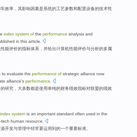
卸车
效率
，其影响因素是系统的
工艺
参数
和
配置
设备
的
技术
性
he
index
system
of
the
performance
analysis
and
ablished
in this article.
机
性能
评价
的
指标
体系
，并给出计算机性能评价
与
分析
的多属
m
to
evaluate
the
performance
of
strategic
alliance
now
te alliance's
performance
.
价
的
研究
，
大多数
都是
使用
单纯
的
财务
绩效
指标
对
联盟
的
绩效
index
system
is
an
important
standard
often
used
in the
i-tech
human
resource
.
资源
开发
与
管理
中
经常
要
运用
到
的
一个
重要
标准
。