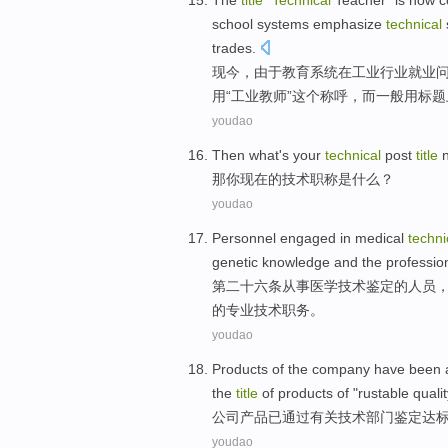
The
title
"
Technical
Teacher
" is now
c
school
systems
emphasize
technical
trades.
现今，
由于
教育
系统
在
工业
行业
就业
用
“工业
教师
”这个称呼，
而
一般
用
标题
youdao
Then
what
's
your
technical
post
title
那
你
现在的
技术
职称
是
什么
？
youdao
Personnel
engaged in
medical
techni
genetic
knowledge
and
the
professio
第二十六条
从事
医学
技术
鉴定
的
人员
的
专业技术
职务
。
youdao
Products
of the
company
have been
the
title
of products of "
rustable
quali
公司
产品
已
通过
有关
技术
部门
鉴定达
youdao