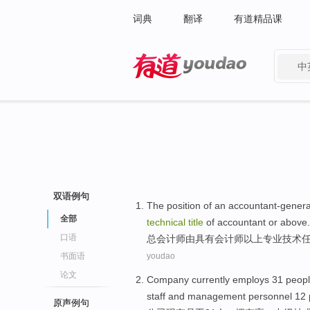
词典
翻译
有道精品课
中
有道 - 网易旗下搜索
双语例句
The position of an
accountant-genera
全部
technical
title
of
accountant
or above
.
口语
总会计师由具有会计师
以上
专业
技术
书面语
youdao
论文
Company
currently
employs
31
peop
staff
and
management
personnel
12
原声例句