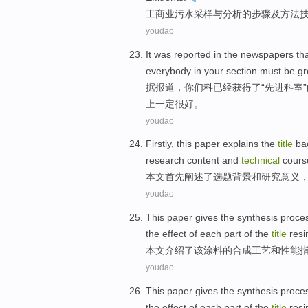
工商业污水
采样
与
分析
的
步骤
及
方法
youdao
It was reported
in the newspapers th
everybody
in
your
section must be
gr
据
报道，
你们
科
已经获得
了
“
先进
科室
”
上
一定
很好
。
youdao
Firstly,
this paper explains
the
title
ba
research
content
and
technical
cours
本文首先
阐述
了
选题
背景
和
研究
意义
youdao
This paper
gives
the
synthesis
proce
the
effect
of each
part
of
the
title
resi
本文
介绍了
该
涂料
的
合成
工艺
和
性能
youdao
This paper
gives
the
synthesis
proce
the
effect
of each
part
of
the
title
resi