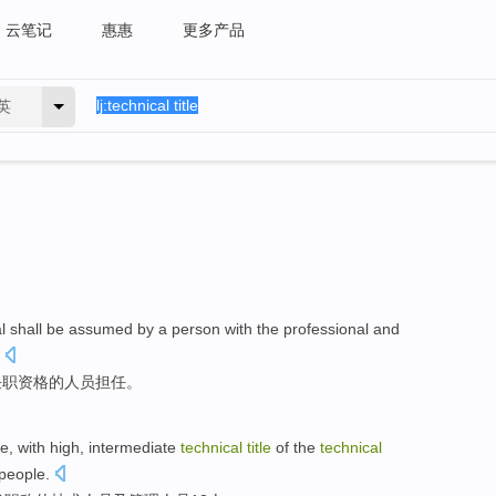
云笔记
惠惠
更多产品
英
l
shall be
assumed
by a
person
with the
professional and
任职
资格
的
人员
担任
。
le
,
with
high
,
intermediate
technical
title
of the
technical
people.