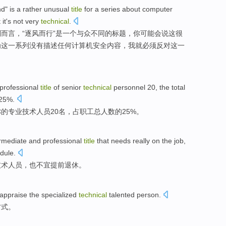
nd
"
is
a
rather
unusual
title
for
a
series
about
computer
t
it
's
not
very
technical
.
列
而言，“
逐
风
而
行”
是
一个
与众不同
的
标题
，你可能会
说
这
很
为
这
一系列没有描述任何计算机安全内容，我就必须反对这一
professional
title
of
senior
technical
personnel
20
, the
total
 25%.
称
的
专业
技术
人员
20
名，
占
职工
总
人数
的25%。
ermediate and
professional
title
that
needs
really
on
the
job
,
dule.
技术
人员
，
也
不宜
提前
退休
。
appraise
the
specialized
technical
talented person
.
方式
。