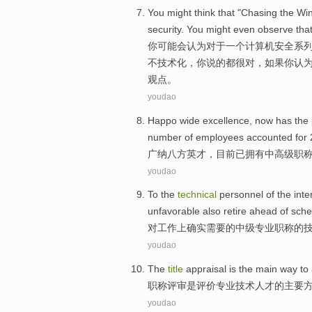
You
might
think
that "
Chasing
the Wi
security
.
You
might even observe tha
你
可能
会
认为
对于
一
个
计算机
安全
系
不
技术化，你说的都很
对
，如果你认
观点。
youdao
Happo wide
excellence
,
now
has
the
number
of
employees
accounted
for
广纳
八方
英才
，
目前
已拥有
中高级
职
youdao
To
the
technical
personnel
of
the
int
unfavorable
also
retire
ahead of sche
对
工作
上
确实
需要
的
中级
专业
职称
的
youdao
The
title
appraisal
is
the
main
way
to
职称
评审
是
评价
专业
技术
人才
的
主要
youdao