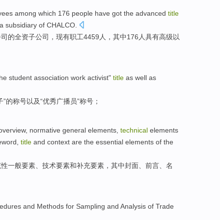
yees
among
which 176
people
have got
the
advanced
title
a subsidiary
of
CHALCO
.
公司
的
全资
子公司，
现有职工
4459
人
，
其中
176人
具有
高级
以
the student association
work
activist
"
title
as well as
子
”的
称号
以及
“
优秀
广播员
”称号；
overview
,
normative
general
elements
,
technical
elements
eword
,
title
and
context
are
the
essential
elements of the
范性
一般
要素
、
技术
要素
和
补充要素
，其中
封面
、
前言
、
名
edures
and
Methods
for
Sampling
and
Analysis
of
Trade