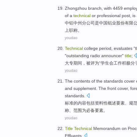
Zhongzhou
branch
, with 4459
emplo
of a
technical
or professional post,
is
中铝中州
分公司
是
中国铝业股份有限
上职称
。
youdao
Technical
college
period
,
evaluates
"
"
outstanding
radio announcer
"
title
;
大专
期间
，
被评为
“
学生会
工作
积极分
youdao
The
contents
of
the standards
cover
and
supplement
. The front
cover
,
for
standards
.
标准
的
内容
包括
资料性
概述
要素
、
规
称
、
范围
为
必备
要素。
youdao
Title
Technical
Memorandum
on
Proc
Effluents
.