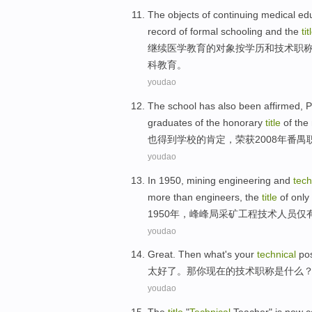
The
objects
of
continuing
medical
ed
record
of formal
schooling and
the
tit
继续
医学
教育
的
对象
按
学历
和
技术
职
科教育。
youdao
The
school
has also
been affirmed
,
P
graduates
of the
honorary
title
of
the
也
得到
学校
的
肯定，荣获2008年
番禺
youdao
In 1950,
mining
engineering
and
tech
more than engineers
, the
title
of
only
1950年，
峰峰
局
采矿
工程
技术
人员
仅
youdao
Great
.
Then
what
's
your
technical
po
太好了
。
那
你
现在的
技术
职称
是
什么
youdao