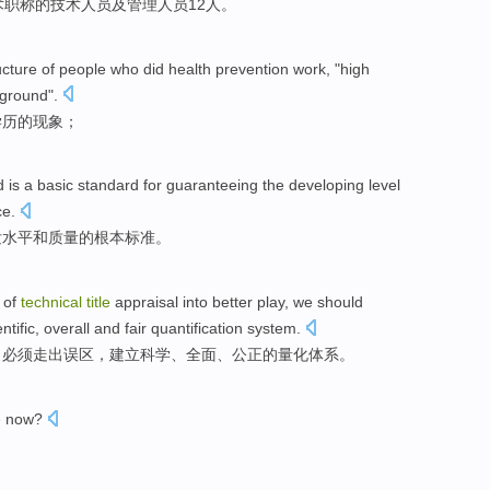
术
职称
的
技术
人员
及
管理
人员
12
人。
ucture of
people
who did health
prevention
work, "
high
kground
".
学历
的
现象
；
d
is
a
basic
standard
for guaranteeing
the
developing
level
ce
.
发
水平
和
质量
的
根本
标准。
of
technical
title
appraisal
into
better
play
,
we should
ntific
,
overall
and
fair
quantification
system
.
，
必须
走出
误区
，
建立
科学
、
全面
、
公正
的
量化
体系
。
e
now
?