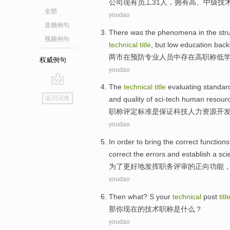
公司
现有
员工
31
人
，
拥有
高
、
中级
技
全部
youdao
音频例句
There
was the
phenomena
in the str
视频例句
technical
title
, but
low
education bac
两市
在
预防
专业
人员
中
存在
高
职称
低
权威例句
youdao
The
technical
title
evaluating
standar
go
返回词典
and
quality
of
sci-tech
human
resour
top
职称
评定
标准
是
保证
科技
人力
资源
开
youdao
In order to
bring the
correct
functions
correct the
errors
and
establish a
scie
为了
更好地
发挥
职务
评审
的
正向
功能
youdao
Then
what
? S
your
technical
post
titl
那
你
现在
的
技术职称
是什么
？
youdao