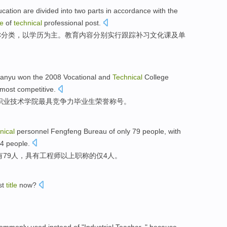
ucation
are divided into two
parts
in
accordance
with the
le
of
technical
professional post.
称分类
，以
学历
为主。教育
内容
分别实行跟踪补习文化课
及
单
anyu
won the 2008
Vocational
and
Technical
College
 most
competitive
.
职业
技术
学院
最具竞争力
毕业生
荣誉
称号
。
nical
personnel
Fengfeng
Bureau
of
only
79
people
,
with
4
people
.
有
79
人
，
具有
工程师
以上
职称
的
仅
4
人。
st
title
now
?
？