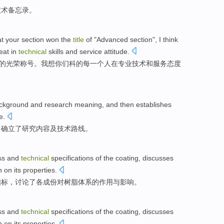
技术
备忘录
。
at
your
section
won
the
title
of
"
Advanced
section
",
I
think
eat
in
technical
skills
and
service
attitude
.
的
光荣称号
。
我
想
你们科的
每一个人
在
专业
技术
和
服务态度
ckground
and
research
meaning
, and
then establishes
e
.
，
确立
了研究
内容
及
技术路线。
ss
and
technical
specifications
of
the
coating
,
discusses
n on its
properties
.
指标
，
讨论
了
各
成份对
树脂
体系
的
作用
与影响。
ss
and
technical
specifications
of
the
coating
,
discusses
n on its
properties
.