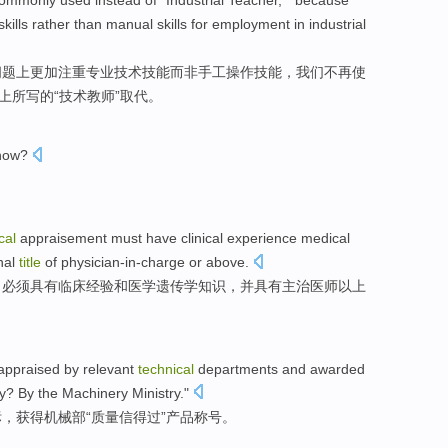
ommonly
used
instead
of
"
Industrial
Teacher, "
because
skills
rather
than
manual
skills
for employment
in
industrial
问题上
更加注重
专业
技术
技能
而
非
手工操作
技能，我们不再
使
上所写
的
“技术教师”取代。
now
?
cal
appraisement
must
have
clinical
experience
medical
nal
title
of
physician-in-charge
or above
.
，
必须
具有
临床
经验
和医学
遗传学
知识
，并具有
主治
医师
以上
appraised
by
relevant
technical
departments
and
awarded
ty
? By the Machinery Ministry."
标
，
获得
机械部“
质量
信得过
”产品
称号
。