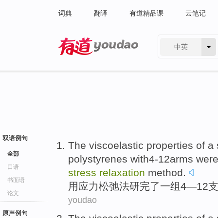
词典
翻译
有道精品课
云笔记
中英
有道 - 网易旗下搜索
双语例句
The viscoelastic
properties of
a
全部
polystyrenes with4-12arms were
口语
stress
relaxation
method
.
书面语
用
应力
松弛
法研完了
一
组
4—12
论文
youdao
原声例句