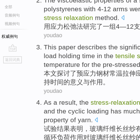
The
viscoelastic
properties of
a
全部
polystyrenes
with 4-12 arms wer
音频例句
stress
relaxation
method
.
视频例句
用
应力
松弛法研完了
一
组
4—12
youdao
权威例句
This paper
describes
the
signif
load
holding
time
in
the
tensile
s
go
返回词典
top
temperature for the
pre-stresse
本文
探讨
了
预应力
钢材
常温
拉伸
持
时间
的
意义
与
作用
。
youdao
As a
result
,
the
stress-
relaxatio
and the
cyclic
loading
has
much 
property
of
yarn
.
试验结果表明
，
玻璃
纤维长丝
纱
循环
负荷作用
对
玻璃纤维长丝纱