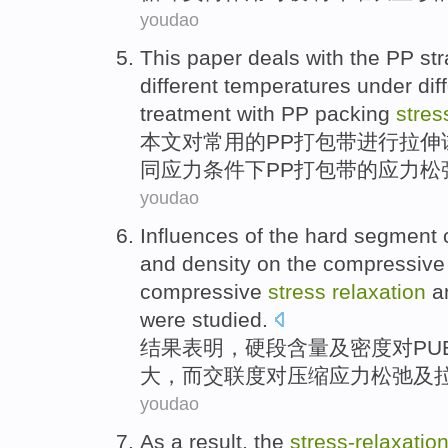
youdao
This paper
deals
with the
PP
st
different
temperatures
under
dif
treatment with
PP
packing
stre
本文
对
常用
的
PP
打包
带
进行
拉伸
同
应力
条件下
PP打包带的应力松
youdao
Influences
of
the
hard
segment
and
density
on the
compressive
compressive
stress
relaxation
a
were studied.
结果表明，
硬
段
含量
及
密度
对
PU
大，而
交联
度
对压缩应力
松弛
及
youdao
As a
result
, the
stress-
relaxatio