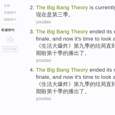
全部
The
Big
Bang
Theory
is
currentl
音频例句
现在
是
第三
季
。
视频例句
youdao
权威例句
The
Big
Bang
Theory
ended
its
finale
, and
now
it's time to look
《生活
大
爆炸》
第九
季
的
结局
直
go
返回词典
top
期盼第十季的播出了。
youdao
The
Big
Bang
Theory
ended
its
finale
, and
now
it's time to look
《生活
大
爆炸》
第九
季
的
结局
直
期盼第十季的播出了。
youdao