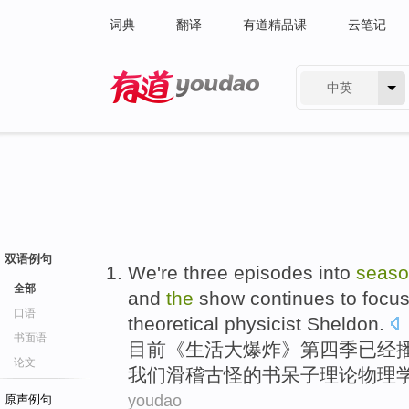
词典
翻译
有道精品课
云笔记
中英
有道 - 网易旗下搜索
双语例句
We're
three
episodes
into
seas
全部
and
the
show
continues to
focu
口语
theoretical
physicist
Sheldon
.
书面语
目前
《生活
大
爆炸
》第
四季
已经
论文
我们
滑稽古怪
的
书呆子
理论
物理
youdao
原声例句