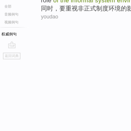
role
of
the
informal
system
envi
全部
同时
，
要
重视
非正式
制度
环境
的
音频例句
youdao
视频例句
权威例句
go
返回词典
top