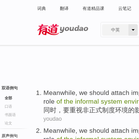
词典
翻译
有道精品课
云笔记
中英
有道 - 网易旗下搜索
双语例句
Meanwhile
,
we should
attach im
全部
role
of
the
informal
system
envi
口语
同时
，
要
重视
非正式
制度
环境
的
书面语
youdao
论文
Meanwhile
,
we should
attach im
原声例句