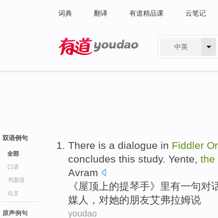
词典
翻译
有道精品课
云笔记
中英
有道 - 网易旗下搜索
双语例句
There is
a
dialogue
in
Fiddler
O
全部
concludes
this
study
.
Yente
,
the
口语
Avram
书面语
《
屋顶
上
的
提琴
手》
里
有
一句
对
论文
媒人
，
对
她
的
朋友
艾弗拉姆
说
youdao
原声例句