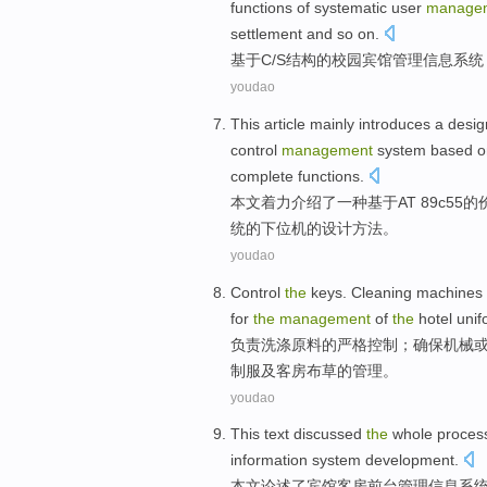
functions
of
systematic
user
manage
settlement
and so on
.
基于
C
/
S
结构
的
校园
宾馆
管理
信息
系统
youdao
This article
mainly
introduces
a
desig
control
management
system
based o
complete
functions
.
本文
着力
介绍了
一种
基于
AT 89
c55
的
统
的
下
位机的
设计
方法
。
youdao
Control
the
keys.
Cleaning
machines
for
the
management
of
the
hotel
unif
负责
洗涤
原料
的
严格
控制
；确保
机械
制服
及
客房
布
草
的
管理
。
youdao
This text
discussed
the
whole proces
information
system
development
.
本文
论述
了
宾馆
客房
前台
管理
信息
系