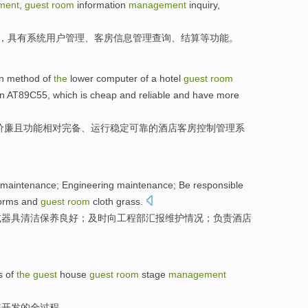
ment
,
guest
room
information
management
inquiry
,
，
具有
系统
用户
管理、
客房
信息管理
查询
、
结算
等
功能
。
n
method
of
the
lower
computer
of
a
hotel
guest
room
n
AT89C55
, which is
cheap
and
reliable
and have more
价廉
且功能相对
完备
、
运行稳定
可靠的
酒店
客房
控制
管理
系
maintenance
;
Engineering
maintenance
;
Be responsible
orms
and
guest
room
cloth
grass
.
或
器具清洁
保养
良好；及时向
工程部
汇报
维护
情况；负责
酒店
s
of
the
guest
house
guest
room
stage
management
统开发
的
全过程
。