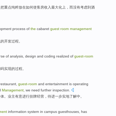
上把
重点
纯粹
放在如何使
客房
收入
最大化
上，
而
没有
考虑
到酒
opment
process
of
the
cabaret
guest
room
management
统
的
开发
过程
。
rse
of
analysis
,
design
and
coding
realized
of
guest-
room
编码
实现
的
过程
。
restaurant
,
guest-
room
and
entertainment
is
operating
d
Management
,
we need further
inspection
.
一体。
业主
有意
进行挂牌
经营
，
待
进一步实地了解中。
ment
information
system
in
campus
guesthouses
,
has