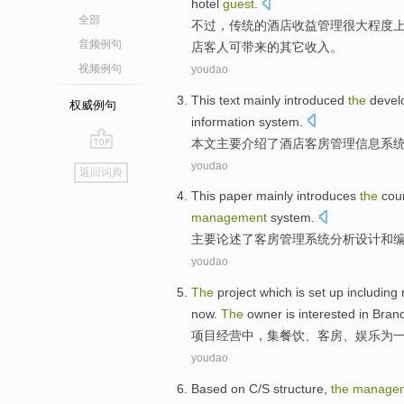
hotel
guest
.
全部
不过
，
传统
的
酒店
收益
管理
很大程度
音频例句
店
客人
可带来
的
其它
收入。
视频例句
youdao
This text
mainly
introduced
the
devel
权威例句
information
system
.
本文
主要
介绍了
酒店
客房
管理
信息
系
go
youdao
返回词典
top
This paper
mainly
introduces
the
cou
management
system
.
主要论述
了
客房
管理
系统
分析
设计
和
youdao
The
project
which is
set
up including 
now.
The
owner
is
interested
in Bran
项目
经营
中，
集
餐饮
、
客房
、
娱乐
为
youdao
Based on
C
/
S
structure
,
the
manage