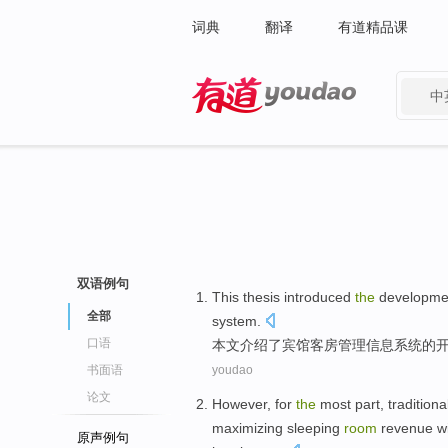
词典
翻译
有道精品课
中
有道 - 网易旗下搜索
双语例句
This thesis
introduced
the
developme
全部
system
.
口语
本文
介绍
了
宾馆
客房
管理
信息系统
的
书面语
youdao
论文
However
,
for
the
most part,
traditiona
maximizing
sleeping
room
revenue
w
原声例句