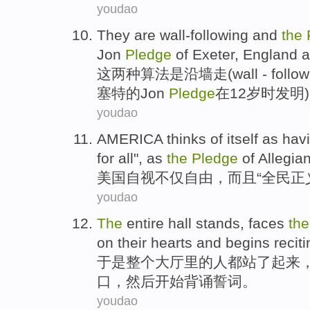
youdao
They
are
wall-following
and
the
Jon
Pledge
of
Exeter
,
England
a
这
两种
算法
是
沿墙走(wall - follow
塞特
的
Jon
Pledge
在
12
岁时
发明
youdao
AMERICA
thinks
of itself as ha
for all", as
the
Pledge
of Allegia
美国
自视
不仅
自由
，
而且
“全民
正
youdao
The
entire
hall
stands
,
faces
the
on their hearts
and begins
recit
于是
整个
大厅里
的
人都站了起来
口，
然后
开始
背诵
誓词。
youdao