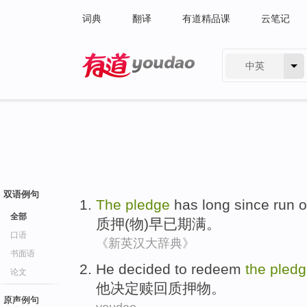
词典
翻译
有道精品课
云笔记
中英
有道 - 网易旗下搜索
双语例句
The
pledge
has long since
run o
全部
质押
(物)
早已
期满。
口语
《新英汉大辞典》
书面语
He
decided to
redeem
the
pled
论文
他
决定
赎回
质押物
。
原声例句