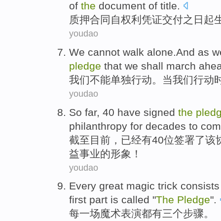
of
the
document
of
title
.
质押
合同
自
权利
凭证
交付
之日起
youdao
We
cannot
walk
alone.And
as
w
pledge
that
we
shall march ahea
我们
不能
单独
行动。当我们行动
youdao
So far
,
40
have
signed
the
pled
philanthropy
for decades
to com
截至
目前，
已经
有
40位
签署
了
该
益
事业
的
形象！
youdao
Every
great magic
trick
consists
first
part is called "
The
Pledge
".
每
一
场魔术表演
都有
三
个
步骤
。