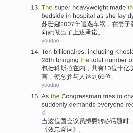
The
super-heavyweight
made
t
bedside
in
hospital as
she
lay
d
苏珊娜
2007年遭遇
车祸
，
在
妻子
向
她
做出了
上述
承诺
。
youdao
Ten
billionaires
,
including
Khosl
28th
bringing
the
total
number o
包括
科
斯拉
在内，共有
10
位十亿
言
，
使
总
参与人
达到69位。
youdao
As
the
Congressman
tries to
ch
suddenly
demands
everyone
re
当
这位
国会议员
想
要
转移
话题时
《效忠誓词》。