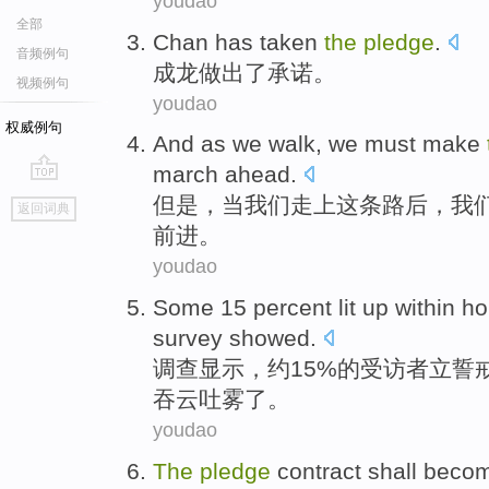
youdao
全部
Chan has
taken
the
pledge
.
音频例句
成龙
做出
了
承诺
。
视频例句
youdao
权威例句
And
as
we
walk
, we
must
make
march ahead
.
go
但是，
当
我们
走上这条路后
，我
返回词典
top
前
进。
youdao
Some
15 percent
lit
up
within
ho
survey
showed
.
调查
显示
，
约
15%
的
受访者
立誓
吞云吐雾了。
youdao
The
pledge
contract
shall becom