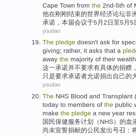
Cape
Town from
the
2
nd-5th of
他
在
刚刚
结束
的
世界
经济
论坛
非
承诺
，本届会议于
5
月
2日至
5月5
youdao
The
pledge
doesn't
ask
for
speci
giving; rather,
it
asks
that a
pled
away
the
majority
of
their
wealth
这
一
承诺
并不
要求
有
具体
的
捐赠
只是
要求
承诺
者允诺
捐出
自己
的
youdao
The
NHS
Blood
and
Transplant
today
to
members
of
the
public
make
the
pledge
a new year reso
国民
保健服务计划（NHS）
的
血
尚未
宣誓捐献的公民发出号召：将