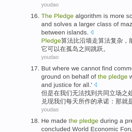
youdao
The
Pledge
algorithm is
more
so
and
solves
a larger class
of
maz
between
islands
.
Pledge
算法
比
沿墙走算法
复杂
，
它
可以
在
孤岛
之间
跳跃
。
youdao
But
where
we
cannot
find
comm
ground on behalf
of
the
pledge
and
justice
for
all
.'
但是
在
我们
无法
找到
共同
立场
之
兑现我们
每天
所作的
承诺
：那就是
youdao
He
made
the
pledge
during
a
pr
concluded
World
Economic
For