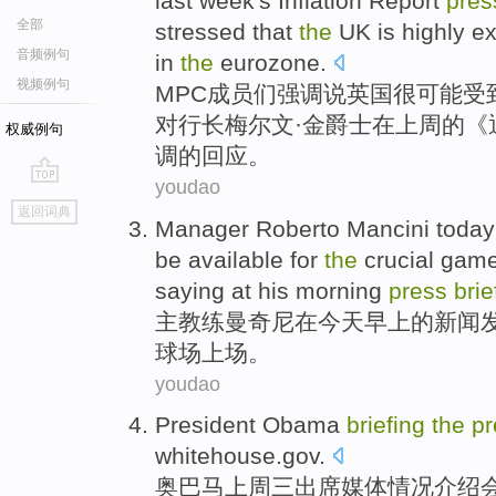
last week
's
Inflation
Report
pres
全部
stressed
that
the
UK
is highly
e
音频例句
in
the
eurozone
.
视频例句
MPC
成员们
强调
说
英国
很
可能
受
对
行长梅尔文·
金
爵士
在
上周
的《
权威例句
调的回应。
youdao
go
返回词典
top
Manager Roberto
Mancini
today
be
available for
the
crucial gam
saying at his
morning
press
brie
主教练
曼奇尼
在
今天
早上
的新闻
球场
上场
。
youdao
President Obama
briefing
the
pr
whitehouse.gov
.
奥
巴马
上周三
出席媒体情况介绍