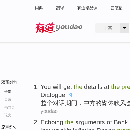
词典
翻译
有道精品课
云笔记
中英
有道 - 网易旗下搜索
双语例句
You
will
get
the
details at
the
pr
全部
Dialogue
.
口语
整个
对话期间，中方
的
媒体
吹风
书面语
youdao
论文
Echoing
the
arguments
of
Bank 
原声例句