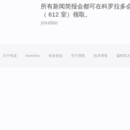
所有
新闻
简报
会都
可
在
科罗拉多
（ 612 室）领取。
youdao
关于有道
Investors
有道智选
官方博客
技术博客
诚聘英