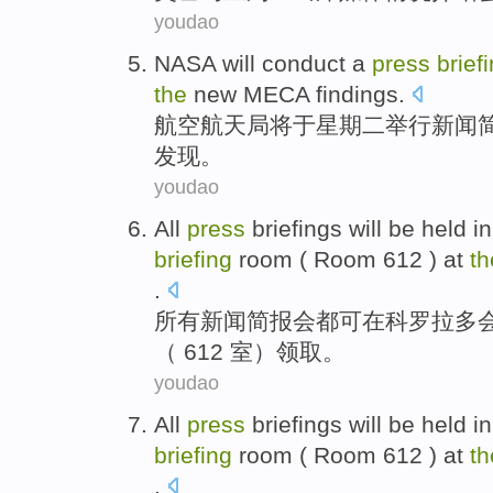
youdao
NASA
will
conduct a
press
brief
the
new
MECA
findings
.
航空航天局
将
于
星期二
举行
新闻
发现
。
youdao
All
press
briefings
will
be
held
in
briefing
room
( Room 612 ) at
th
.
所有
新闻
简报
会都
可
在
科罗拉多
（ 612 室）领取。
youdao
All
press
briefings
will
be
held
in
briefing
room
( Room 612 ) at
th
.