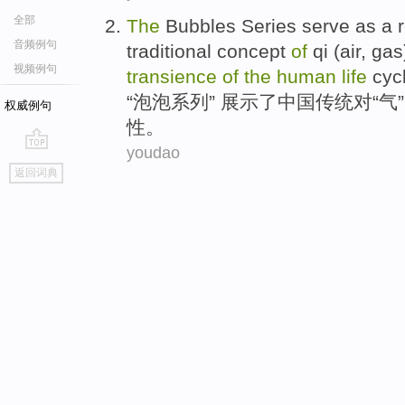
全部
The
Bubbles
Series
serve as a 
音频例句
traditional
concept
of
qi
(air, ga
视频例句
transience
of
the
human
life
cycl
“
泡泡
系列
” 展示了
中国
传统
对“
气
”
权威例句
性
。
youdao
go
返回词典
top