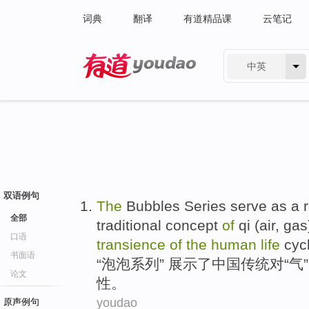
词典
翻译
有道精品课
云笔记
中英
有道 - 网易旗下搜索
双语例句
The
Bubbles
Series
serve as a 
全部
traditional
concept
of
qi
(air, ga
口语
transience
of
the
human
life
cycl
书面语
“
泡泡
系列
” 展示了
中国
传统
对“
气
”
论文
性
。
youdao
原声例句