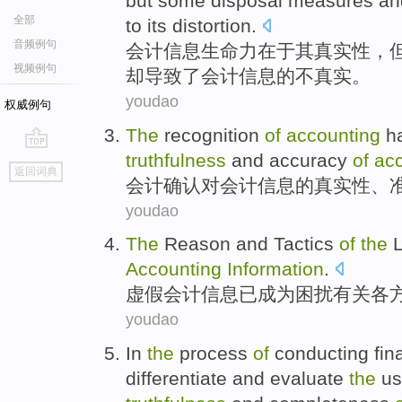
but
some
disposal
measures
an
全部
to
its
distortion
.
音频例句
会计
信息
生命力
在于
其
真实性
，
视频例句
却
导致
了会计信息的
不真实
。
youdao
权威例句
The
recognition
of
accounting
h
truthfulness
and
accuracy
of
ac
go
返回词典
top
会计
确认
对
会计
信息
的
真实性
、
youdao
The
Reason and Tactics
of
the
L
Accounting
Information
.
虚假
会计
信息
已成为困扰有关各
youdao
In
the
process
of
conducting
fin
differentiate
and
evaluate
the
u