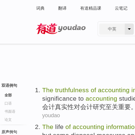
词典
翻译
有道精品课
云笔记
中英
有道 - 网易旗下搜索
双语例句
The
truthfulness
of
accounting
i
全部
significance
to
accounting
studi
口语
会计
真实性
对会计
研究
至关
重要
书面语
youdao
论文
The
life
of
accounting
informati
原声例句