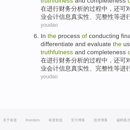
truthfulness
and
completeness
在
进行
财务
分析
的
过程
中，
还
可
业会计信息
真实性
、
完整性
等
进
youdao
In
the
process
of
conducting
fin
differentiate
and
evaluate
the
u
truthfulness
and
completeness
在
进行
财务
分析
的
过程
中，
还
可
业会计信息
真实性
、
完整性
等
进
youdao
关于有道
Investors
有道智选
官方博客
技术博客
诚聘英