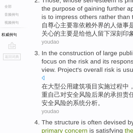
Those
, whose
self-esteem
is
pri
全部
the purpose
of
gaining
further
a
音频例句
is
to impress
others
rather
than 
视频例句
自尊心
主要
靠依赖外界
的
人
做事
关心
的主要是
给
他人
留下深刻印
权威例句
youdao
In
the
construction
of
large
publ
go
返回词典
top
focus on
the
risk
and
its
responsi
view.
Project
's
overall
risk
is usu
在
大型
公用
建筑
项目实施过程
中
重
自己
对安全
风险
后果的
承担责
安全风险的系统分析。
youdao
The
structure
is often
devised
b
primary
concern
is
satisfying
the