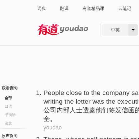
词典
翻译
有道精品课
云笔记
中英
有道 - 网易旗下搜索
双语例句
People close
to
the company
sa
全部
writing the
letter
was
the execut
口语
公司
内部
人士
透露
他们
签发
信函
书面语
全。
论文
youdao
原声例句