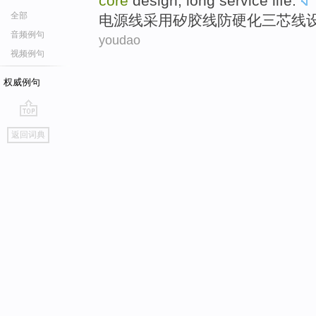
core
design
,
long
service life
.
全部
电源线
采用
矽
胶
线
防
硬化
三
芯线
音频例句
youdao
视频例句
权威例句
go
返回词典
top