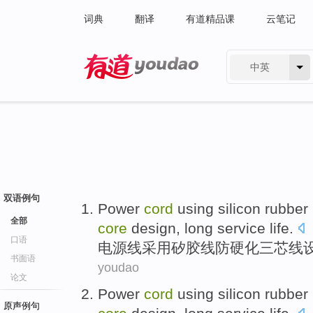
词典
翻译
有道精品课
云笔记
中英
有道 - 网易旗下搜索
双语例句
Power
cord
using
silicon
rubber
全部
core
design
,
long
service life
.
口语
电源线
采用
矽
胶
线
防
硬化
三
芯线
书面语
youdao
论文
Power
cord
using
silicon
rubber
原声例句