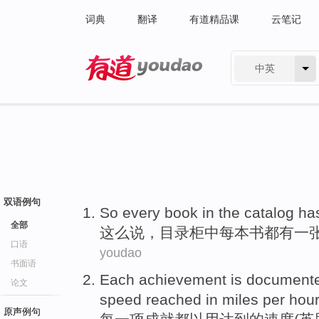
词典
翻译
有道精品课
云笔记
中英
有道 - 网易旗下搜索
双语例句
So
every
book
in the catalog
ha
全部
这么
说，目录
柜中
每
本书
都
有
一
口语
youdao
书面语
Each
achievement
is
document
论文
speed
reached
in
miles
per
hour
原声例句