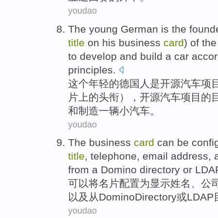
youdao
The
young
German
is
the
found
title
on
his
business
card
)
of
th
to
develop and
build
a
car
accor
principles
.
这个
年轻
的
德国人
是
开源
汽车
项
片
上
的
头衔
），
开源
汽车项目的
和
制造
一
辆小汽车
。
youdao
The
business
card
can be
confi
title
,
telephone
,
email
address
,
from
a
Domino
directory
or
LDA
可以
将
名片
配置
为
显示
姓名
、
公
以及
从
Domino
Directory
或
LDAP
youdao