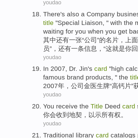
youdao
There
's
also
a
Company
busine
title
"
Special
Liaison
, " with
the 
waiting for
you
when
you get
ba
其中还有
一张“
公司
”的
名片
，上面
员
”，
还有
一
条
信息，“
这
就是
你
回
youdao
In 2007,
Dr. Jin
's
card
"
high
cal
famous brand
products
, " the
tit
2007年，公司
金
医生
牌
“
高
钙片
”
youdao
You
receive
the
Title
Deed
card
你
会收到
地契
，
以示
所有权
。
youdao
Traditional
library
card
catalogs