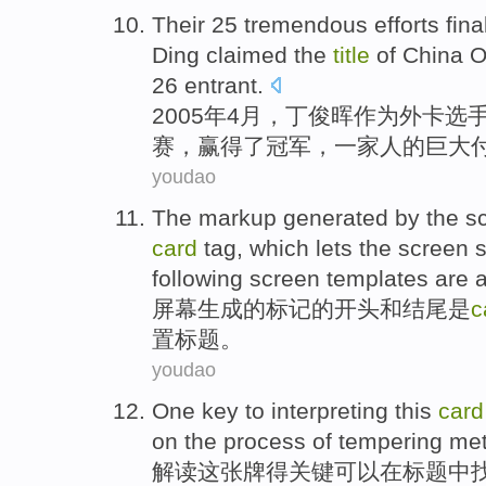
Their 25
tremendous
efforts
fina
Ding
claimed
the
title
of
China
O
26 entrant.
2005年
4月
，
丁俊晖
作为
外卡
选
赛
，赢得
了
冠军
，一家人
的
巨大
youdao
The
markup
generated
by the
s
card
tag
,
which
lets
the screen
s
following screen templates are
a
屏幕
生成
的
标记
的
开头
和
结尾
是
c
置
标题
。
youdao
One
key
to
interpreting
this
card
on
the
process
of tempering
met
解读
这
张牌
得
关键
可以
在
标题
中