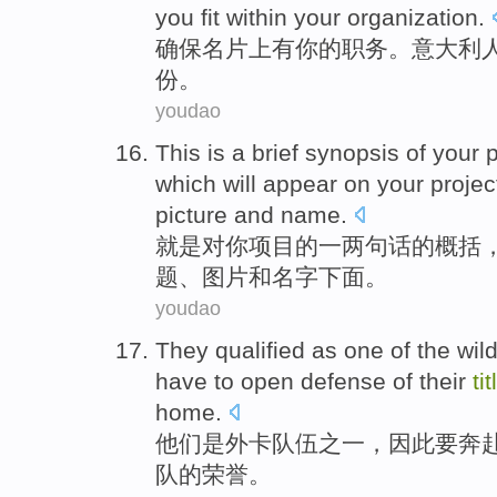
you
fit
within
your
organization
.
确保
名片
上
有
你
的
职务
。
意大利
份。
youdao
This is
a
brief synopsis
of
your
p
which
will appear
on
your
projec
picture
and
name
.
就是
对
你
项目
的
一
两
句
话的
概括
题
、
图片
和名字
下面
。
youdao
They
qualified
as
one of
the wil
have to open
defense
of
their
tit
home
.
他们
是外卡
队伍
之一
，
因此
要
奔
队
的
荣誉
。