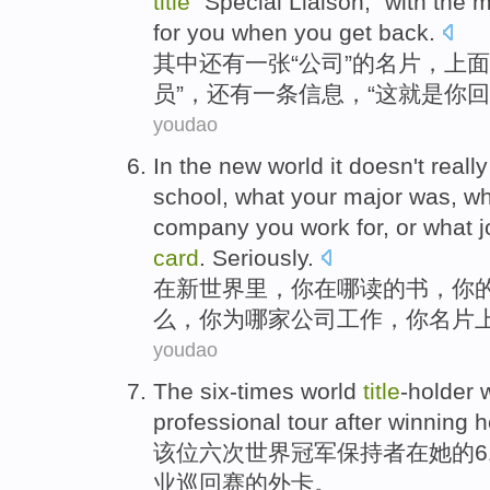
title
"
Special
Liaison
," with
the 
for
you
when
you get
back
.
其中还有
一张“
公司
”的
名片
，上面
员
”，
还有
一
条
信息，“
这
就是
你
回
youdao
In
the
new world
it
doesn't
reall
school,
what
your
major
was
, w
company
you
work
for
, or
what
card
. Seriously.
在
新世界
里
，
你
在哪读
的书，
你
么，你
为
哪家公司
工作
，你
名片
youdao
The
six-times
world
title
-holder
professional
tour
after
winning
h
该
位六次
世界
冠军
保持者
在
她
的6
业
巡回赛
的外卡。