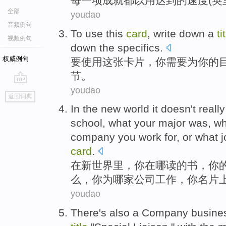
每
一
项成就
都
以
用
达到
的
速度
(
英
全部
youdao
音频例句
To
use
this
card
,
write
down
a
ti
视频例句
down the
specifics
.
权威例句
要
使用
这
张卡片
，你需要
为
你
的
节
。
youdao
go
返回词典
top
In
the
new world
it
doesn't
reall
school,
what
your
major
was
, w
company
you
work
for
, or
what
card
.
在
新世界
里
，
你
在哪读
的书，
你
么，你
为
哪家公司
工作
，你
名片
youdao
There
's
also
a
Company
busine