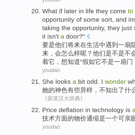
W
hat if later in life they come
to
opportunity of some sort, and i
taking the opportunity, they just 
it isn't
a
door?"
要
是他们将来在生活中遇到一扇
来，会怎么样呢？他们是不是不
着它，想知道“假如它不是一扇门
youdao
She
looks
a
bit
odd
.
I
wonder
wh
她
的
神色
有些
异样
，
不知
出了
什
《新英汉大辞典》
Price deflation
in
technology
is
技术
方面的
物价
通缩
是
一个
可亲
youdao