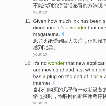
不能
找到
治疗
普通
感冒
的
方法呢
youdao
Given
how much
ink has
been
s
dinosaurs
,
it
's
a
wonder
that ev
megatauna.
恐龙
灭绝
受到
巨大关注，但却没
感到
诧异。
youdao
It
's no
wonder
that
new
applicat
are moving ahead
fast
when
al
has
a
plug
on
the
end
of
it
or
a
w
internet
.
当
我们
购买
的
几乎
每一
款
新
设备
络
连接时，
物
联网
的
新
应用
程序
youdao