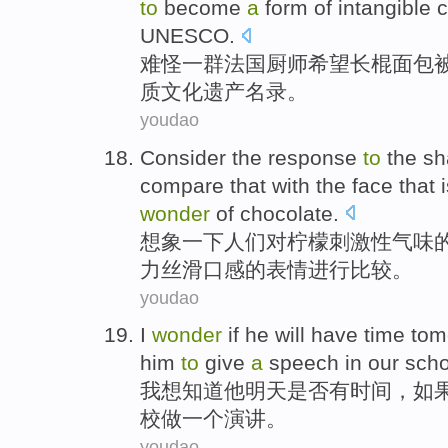
to
become
a
form of intangible c
UNESCO.
难
怪一群法国厨师希望长棍面包
质文化遗产名录。
youdao
Consider
the
response
to
the
sh
compare
that
with
the
face
that 
wonder
of
chocolate
.
想象一下
人们对
柠檬
刺激性
气味
力
丝滑口感
的
表情
进行
比较
。
youdao
I
wonder
if he will have time tomor
him
to
give
a
speech in our scho
我
想知道他明天是否有时间，如
校做一个演讲。
youdao