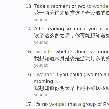
Take
a
moment
or
two
to
wonde
花
一
两
分钟
来
欣赏
这些
奇迹般的
youdao
A
fter reading so much, you ma
读
了这么多之后，你可能想知道
youdao
I
wonder
whether June is
a
good
我
想知道六月是否是游玩丹东的
youdao
I
wonder
if you could give me
a
morning.
我
想知道你明天早上能不能送我
youdao
I
t's no
wonder
that
a
group of Fr