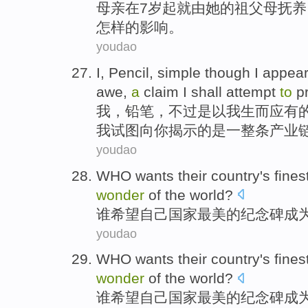
母亲
在
7
岁起
就
由
她
的祖父母
抚养
怎样的影响。
youdao
I
,
Pencil
, simple
though
I appea
awe
,
a
claim I shall
attempt
to
pr
我
，
铅笔
，
不过
是以我生而应有
我
试图
向
你揭示的是一整条产业
youdao
WHO
wants
their
country
's fines
wonder
of
the
world
?
谁
希望
自己
国家
最美
的
纪念碑
成
youdao
WHO
wants
their
country
's fines
wonder
of
the
world
?
谁
希望
自己
国家
最美
的
纪念碑
成