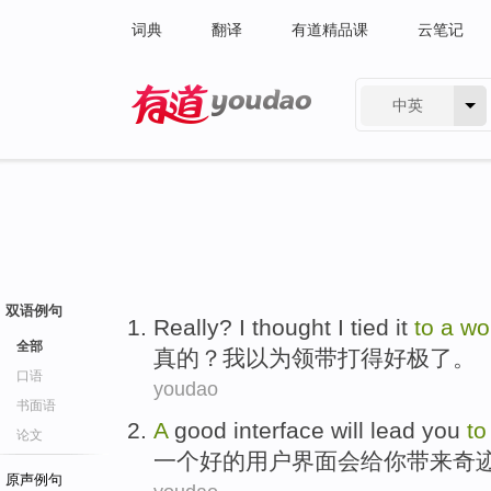
词典
翻译
有道精品课
云笔记
中英
有道 - 网易旗下搜索
双语例句
Really
?
I
thought I
tied
it
to
a
wo
全部
真的
？
我
以为
领带
打得好极了。
口语
youdao
书面语
A
good
interface
will
lead
you
t
论文
一个
好的
用户界面
会
给
你
带来
奇
原声例句