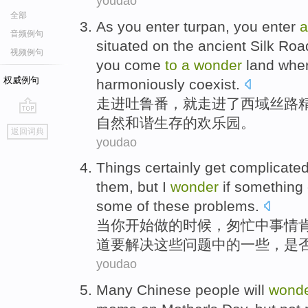
youdao
全部
As you
enter turpan
,
you
enter
a
音频例句
situated on the ancient Silk Ro
视频例句
you
come
to
a
wonder
land whe
权威例句
harmoniously
coexist.
走进
吐鲁番
，
就
走进
了
西域丝路
自然和谐生存
的
欢乐园。
go
返回词典
top
youdao
Things
certainly
get complicate
them,
but
I
wonder
if
something
some
of
these
problems
.
当
你
开始
做
的时候，
匆忙
中
事情
道
要
解决
这些
问题
中的
一些
，
是
youdao
Many
Chinese people
will
wond