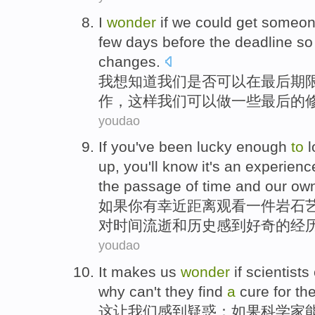
I
wonder
if
we
could
get
someo
few days
before the
deadline
so
changes
.
我
想知道
我们
是否
可以
在
最后期
作
，
这样
我们
可以
做
一些
最后
的
youdao
If
you
've been lucky enough
to
l
up,
you
'll
know
it
's
an
experienc
the
passage
of
time
and
our ow
如果
你
有幸
近
距离
观看
一
件
岩石
对
时间
流逝
和
历史感到好奇
的
经
youdao
It
makes
us
wonder
if
scientists
why
can't
they
find
a
cure
for th
这
让
我们
感到疑惑：
如果
科学家