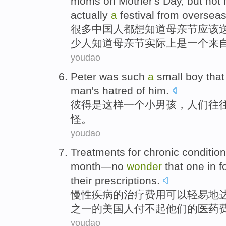
moms
on
Mother
's Day,
but
not
actually
a
festival
from
oversea
很多
中国人
都
想
知道
母亲节
应该
少
人
知道
母亲节
实际上
是
一个
来
youdao
Peter
was
such
a
small
boy
tha
man
's
hatred
of
him
.
彼得
是
这样
一个
小
男孩
，
人们
往
怪。
youdao
Treatments
for
chronic
conditio
month
—
no
wonder
that one
in f
their
prescriptions
.
慢性
疾病
的
治疗
费用
可以
轻易地
之一
的
美国人
付
不起
他们
的医药
youdao