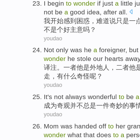
I
begin
to
wonder
if
just
a
little
j
not
be
a
good
idea
, after all.
我
开始
感到困惑
，
难道说
只是
一
不
是个
好主意吗？
youdao
Not only
was
he
a
foreigner
,
bu
wonder
he
stole
our
hearts
awa
译注。一者
他
是
外地人
，
二者
他是
走
，
有什么
奇怪
呢？
youdao
It
's not
always
wonderful
to
be
a
成为
奇观
并不
总是
一
件
奇妙
的事
youdao
Mom
was
handed off
to
her gra
wonder
what
that does
to
a
pers