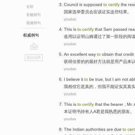
Council
is
supposed
to
certify
the
res
全部
国家选举委员会
应该
证实
这些
结果
。
音频例句
youdao
视频例句
This
is
to
certify
that
Sam
passed
rea
权威例句
兹
用以
证明
山姆
通过
了第一
阶段
的
阅
youdao
go
An
excellent
way
to
obtain
that
credit
返回词典
top
获得
信誉
的
的最好
方法
就是
用
产品
来
youdao
I
believe
it
to
be
true
,
but
I am
not ab
我
相信
它
是
真的
，
但
我
不能
证实
其真
youdao
This
is
to
certify
that the bearer
, Mr.
本
证明书
持有人
A
君
是
我
熟悉
的
朋友。
youdao
The Indian
authorities
are
due
to
cert