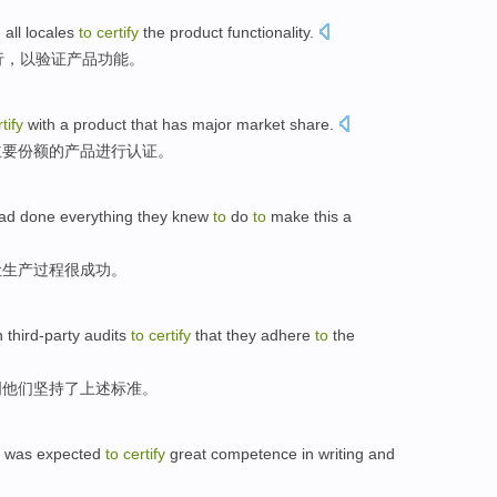
n
all
locales
to
certify
the
product
functionality
.
行
，
以
验证
产品
功能
。
tify
with a
product
that
has
major
market
share
.
主要
份额
的
产品
进行
认证
。
ad
done
everything
they knew
to
do
to
make
this a
让
生产过程很
成功
。
n
third-party
audits
to
certify
that
they
adhere
to
the
明
他们
坚持
了上述
标准
。
was
expected
to
certify
great
competence
in writing
and