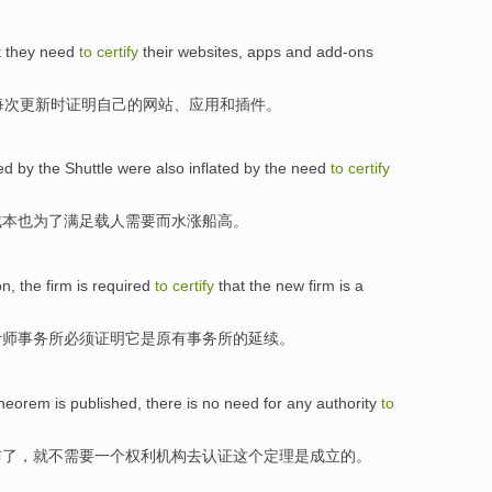
t
they
need
to
certify
their
websites
,
apps
and
add-ons
每次
更新
时
证明
自己
的
网站
、
应用
和
插件
。
ed
by
the
Shuttle
were
also
inflated
by
the need
to
certify
成本
也
为了满足载人
需要
而水涨船高。
on
, the
firm
is
required
to
certify
that
the
new
firm is a
计师
事务所
必须
证明
它
是
原有
事务所
的
延续
。
theorem
is
published
,
there
is no
need for
any authority
to
布了
，
就
不
需要
一个
权利
机构
去
认证
这个
定理
是
成立的。