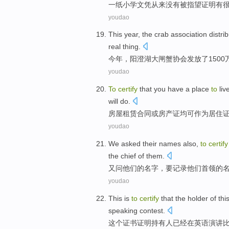
一
纸
小学
文凭
从来没有
被
指望
证明有
youdao
This year
,
the crab
association
distri
real thing.
今年
，
阳澄湖
大闸蟹
协会
发放
了1500
youdao
To
certify
that you have a place
to
liv
will do.
房屋
租赁
合同
或
房产证均可作为
居住
youdao
We
asked
their
names
also,
to
certify
the
chief
of
them
.
又问
他们
的
名字
，
要
记录
他们
首领
的
youdao
This
is
to
certify
that
the holder of
thi
speaking
contest
.
这个
证书
证明
持有人
已经
在
英语演讲