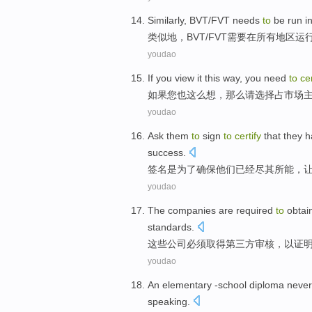
Similarly
,
BVT
/
FVT
needs
to
be
run
i
类似地
，
BVT
/
FVT
需要
在
所有
地区
运
youdao
If
you
view it this way
, you need
to
cer
如果
您
也
这么
想，
那么
请选择占
市场
youdao
Ask them
to
sign
to
certify
that
they
h
success
.
签名
是
为了
确保
他们
已经
尽
其所
能
，
youdao
The
companies
are
required
to
obtai
standards
.
这些
公司
必须
取得
第三方
审核
，
以
证
youdao
An
elementary
-school diploma
never
speaking
.