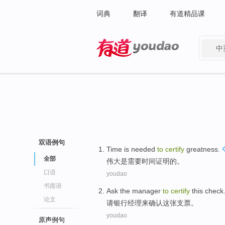
词典
翻译
有道精品课
中
有道 - 网易旗下搜索
双语例句
Time
is
needed
to
certify
greatness
.
全部
伟大
是
需要
时间
证明
的。
口语
youdao
书面语
Ask
the manager
to
certify
this
check
论文
请
银行
经理
来
确认
这
张支票。
youdao
原声例句