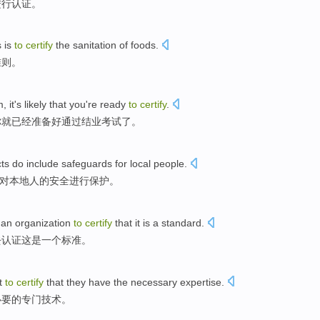
进行认证
。
s
is
to
certify
the
sanitation
of
foods
.
准则。
m
, it's likely
that
you
're ready
to
certify
.
你
就
已经准备好通过
结业
考试了。
cts
do
include
safeguards
for
local people
.
对
本地人
的
安全进行保护
。
an
organization
to
certify
that it
is
a
standard
.
去
认证
这
是
一
个标准。
t
to
certify
that
they
have
the necessary
expertise
.
必要
的
专门技术。