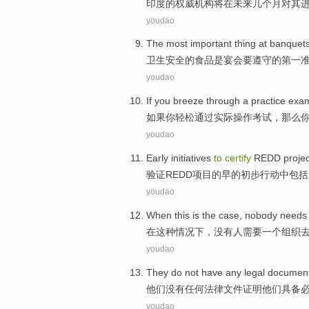
印度
的
权威
机构
将
在
未来几个月对其
youdao
The
most important thing at
banquet
卫生安全
的
食品
是
宴会
要
遵守
的第一
youdao
If
you
breeze
through a
practice
exa
如果
你
轻松
通过
实际操作
考试
，
那么
youdao
Early
initiatives
to
certify
REDD
proje
验证REDD
项目
的
早
的初步
行动
中
包括
youdao
When
this
is
the case
,
nobody
needs
在
这种
情况
下
，
没有人
需要
一
个
组织
youdao
They
do not have
any
legal
documen
他们
没有
任何
法律
文件
证明
他们
具备
youdao