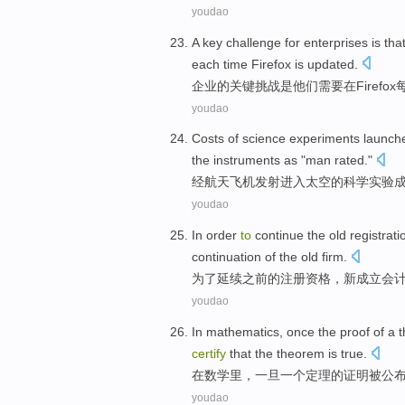
youdao
A
key
challenge
for
enterprises
is
tha
each time
Firefox
is
updated
.
企业
的
关键
挑战
是
他们
需要
在
Firefox
youdao
Costs
of
science
experiments
launch
the instruments as "man rated."
经
航天
飞机
发射进入
太空
的
科学
实验
youdao
In order
to
continue
the
old
registrati
continuation
of
the old firm.
为了
延续
之前
的
注册资格
，
新
成立会
youdao
In
mathematics
,
once
the
proof
of
a
certify
that
the
theorem
is
true
.
在
数学里
，
一旦
一
个
定理
的
证明
被
公
youdao