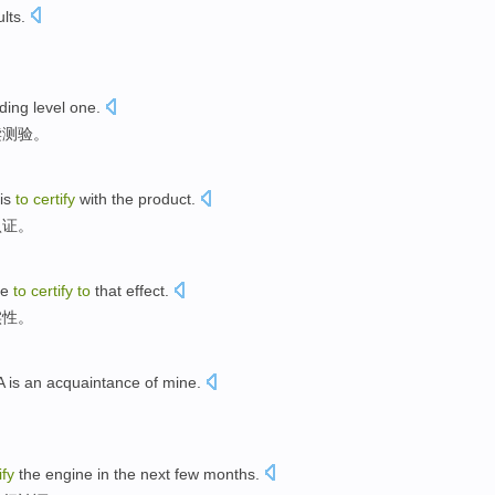
ults
.
ding
level
one
.
读
测验。
is
to
certify
with the
product
.
认证
。
le
to
certify
to
that effect.
实性
。
A
is
an acquaintance
of
mine
.
ify
the engine
in
the
next
few months
.