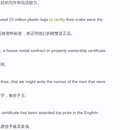
很好的
写作
和
说话
能力
。
buted
15 million
plastic
tags
to
certify
their
crabs
were the
万
枚塑料
标签
，
来
证明
他们
的螃蟹是正品。
e
, a
house
rental
contract
or
property ownership certificate
证明。
thee, that we might write the names
of
the men that were
名字，
奏
告于王。
s
certificate
has been
awarded
top
prize
in
the
English-
比赛
授予
最高
奖项
。