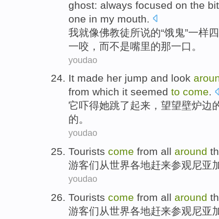
ghost:
always
focused on
the
bi
one in
my mouth
.
我
就
像
佛教徒
所说的“饿鬼”一样
四
一
咬
，
而不是
嘴里
的
那
一口。
youdao
It
made
her
jump
and look
arou
from which
it
seemed
to
come
.
它
吓得
她
跳
了起来，望望
壁炉
边
的。
youdao
Tourists
come
from
all
around
t
游客们
从
世界
各地
赶来
参观
尼亚
youdao
Tourists
come
from
all
around
t
游客们
从
世界
各地
赶来
参观
尼亚