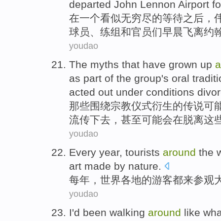
departed
John
Lennon Airport
fo
在
一个
看似
无穷尽
的
等待
之后，
球员
、练组
和
官员们
早晨
飞离
约
youdao
The myths
that have grown
up
a
as
part of
the
group
's oral
tradit
acted
out
under conditions
divo
那些
围绕
宗教
仪式
衍生的传说
可
流传
下去
，
甚至
可能
会
在
脱离
这
youdao
Every year
,
tourists
around
the
art
made
by nature
.
每年
，
世界各地
的
游客
都
来
参观
youdao
I
'd
been walking
around
like
wh