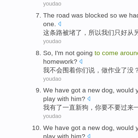
youdao
The
road
was
blocked
so
we
ha
one.
这
条
路
被
堵了
，
所以
我们
只好
从
youdao
So,
I
'm
not going
to
come
aroun
homework
?
我
不会
围着
你们
说
，做作业
了没
youdao
We
have got
a
new
dog
,
would 
play with him
?
我
有
了一直
新
狗
，
你
要
不要
过来
youdao
We
have got
a
new
dog
, would
play with
him
?