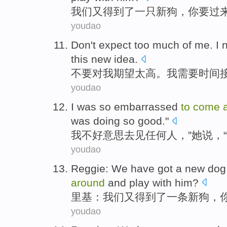
我们
又
得到
了
一只
新
狗
，
你
要
过
youdao
Don't
expect
too much
of
me
.
I
this
new
idea
.
不要
对
我
期望
太高
。
我
需要
时间
youdao
I
was so embarrassed
to
come
was
doing
so
good
."
我
不好
意思
去
见
任何人
，”
她
说
，
youdao
Reggie
:
We
have got
a
new
dog
around
and
play with
him
?
里基
：
我们
又
得到
了
一条
新
狗
，
youdao