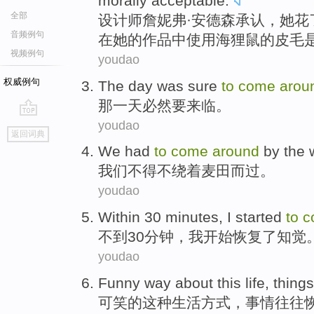
morally acceptable.
全部
设
计师詹妮弗·安德森承认，她花
音频例句
在她的作品中使用海狸鼠的皮毛
视频例句
youdao
权威例句
The
day
was sure
to
come
arou
那
一天
必然
要
来临
。
youdao
go
返回词典
top
We
had
to
come
around
by
the
我们
不得不
绕
着
麦田
而过。
youdao
Within
30
minutes
,
I
started
to
c
不到
30
分钟
，
我
开始
恢复了知觉
youdao
Funny way about
this
life
,
things
可笑
的
这种
生活
方式，
事情
往往