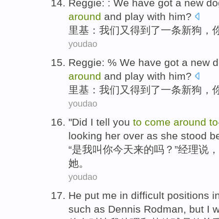
Reggie
: :
We
have got
a
new
do
around
and
play with
him
?
里基
：
我们
又
得到
了
一条
新
狗
，
youdao
Reggie
: %
We
have got
a
new
d
around
and
play with
him
?
里基
：
我们
又
得到
了
一条
新
狗
，
youdao
"
Did
I
tell
you
to
come
around
to
looking her over as
she
stood
b
“
是
我
叫
你
今天
来
的吗？”
经理
说
，
她
。
youdao
He
put
me
in difficult positions 
such as
Dennis
Rodman
,
but
I
w