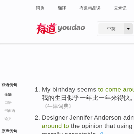
词典
翻译
有道精品课
云笔记
中英
有道 - 网易旗下搜索
双语例句
My
birthday
seems
to
come
aro
全部
我
的
生日
似乎
一
年比一年
来得
快
口语
《牛津词典》
书面语
D
esigner Jennifer Anderson admi
论文
around
to
the opinion that using n
原声例句