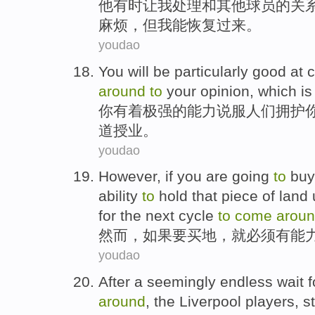
他
有时
让
我
处理
和
其他
球员
的关
麻烦，
但
我
能
恢复
过来
。
youdao
You
will be
particularly
good at
c
around
to
your
opinion
,
which
is
你
有着极强的能力
说服
人们
拥护
道授业
。
youdao
However
,
if
you are going
to
buy
ability
to
hold
that
piece
of
land 
for the next
cycle
to
come
arou
然而
，
如果
要买
地
，
就
必须
有
能
youdao
After
a
seemingly
endless
wait f
around
,
the Liverpool
players
, s