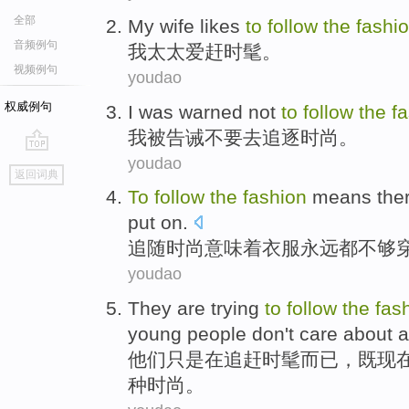
全部
My
wife
likes
to
follow
the
fashi
音频例句
我
太太
爱
赶时髦
。
视频例句
youdao
权威例句
I
was
warned
not
to
follow
the
f
我
被
告诫
不要
去
追逐
时尚
。
youdao
go
返回词典
top
To
follow
the
fashion
means
the
put on.
追随
时尚
意味着
衣服永远
都
不够
youdao
They
are trying
to
follow
the
fas
young people
don't
care about
a
他们
只是
在
追赶
时髦
而已，既现
种时尚。