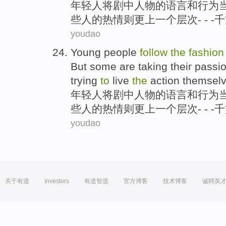
年轻人
将
剧中
人物
的
语言
和
行为
些人的
热情则更上
一个
层次- - -千
youdao
Young people
follow
the
fashion
But some
are taking their
passi
trying
to
live
the
action
themsel
年轻人
将
剧中
人物
的
语言
和
行为
些人的
热情则更上
一个
层次- - -千
youdao
关于有道
Investors
有道智选
官方博客
技术博客
诚聘英