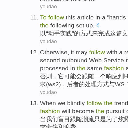
youdao
To
follow
this
article in
a "
hands
the
following
set up
.
以
“
动手实践
”的
方式
来
完成
这
篇文
youdao
Otherwise
,
it
may
follow
with
a
r
second
outbound
Web
Service
processed
in
the
same
fashion
a
否则
，
它
可能会
跟随
一个
响应
到
H
求
(
ws2
)，后者的
处理
方式
与WS 
youdao
When
we
blindly
follow
the
tren
fashion
will
become
the
pursuit 
当
我们
盲目
跟随
潮流
只是
为了
炫
求
奢侈
和
浪费
。