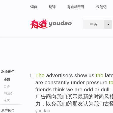
词典
翻译
有道精品课
云笔记
中英
有道 - 网易旗下搜索
双语例句
The
advertisers
show
us
the
lat
全部
are constantly
under
pressure
t
口语
friends
think
we
are odd
or
dull
.
书面语
广告商向
我们
展示
最新
的
时尚
风
论文
力
，
以免
我们
的
朋友
认为
我们
古
youdao
原声例句