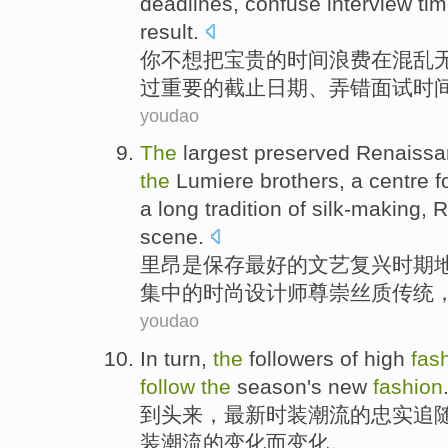
deadlines
,
confuse
interview
ti
result
.
你
不想
把
宝贵的
时间
浪费
在
混乱
过
重要
的
截止日期
、
弄错
面试
时
youdao
The
largest preserved
Renaissa
the
Lumiere
brothers
, a
centre
f
a long
tradition
of
silk-making
,
R
scene
.
里昂
是保存
最好
的文艺复兴时期
集中
的
时尚
设计师
尊崇
丝质
传统
youdao
In turn,
the
followers
of
high
fas
follow
the
season
's new
fashion
到头来，最新
时装
潮流
的
忠实
追
装潮流的变化而变化。