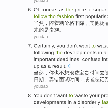
youdao
Of course
,
as
the
price
of
sugar
follow
the
fashion
first
popularis
当然
，
随着
糖
价格
下降
，
其他
物
来
的
是贵族
。
youdao
Certainly
,
you
don't want
to
wast
following
the
developments in a
important
deadlines
,
confuse
in
up
as
a
result
.
当然
，
你
也
不想
浪费
宝贵
时间
去
日期
、
弄错
面试
时间
，
或者
忘记
youdao
You
don't want
to
waste
your
pr
developments
in
a disorderly
fa