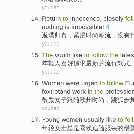
youdao
Return
to
Innocence
,
closely
fol
nothing
is
impossible
!
返璞归真
，
紧跟
时尚潮流
，
没有
youdao
The
youth
like
to
follow
the
lates
年轻人
喜好
追求
最新
的
流行
款式
youdao
Women
were
urged
to
follow
Eu
foxtrotand
work
in
the
professio
鼓励
女子
跟随
欧
州
时尚
，
跳
狐步
youdao
Young
women
usually
like
to
fol
年轻
女士
总是
喜欢
追随
服装
的
最