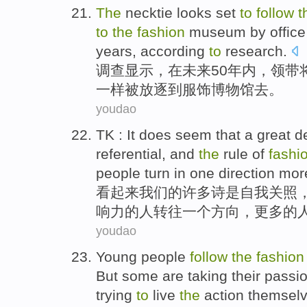
The
necktie
looks
set
to
follow
t
to
the
fashion
museum
by offic
years
, according
to
research
.
调查
显示，
在
未来
50
年内
，
领带
一样被
放逐
到
服饰
博物馆
去。
youdao
TK :
It does seem that
a
great d
referential
,
and
the
rule
of
fashi
people
turn
in one
direction
mor
看起来
我们
的
许多诗
是
自我
关照
响力
的
人
转
往
一个
方向
，
更多
的
youdao
Young people
follow
the
fashion
But some
are taking their
passi
trying
to
live
the
action
themsel