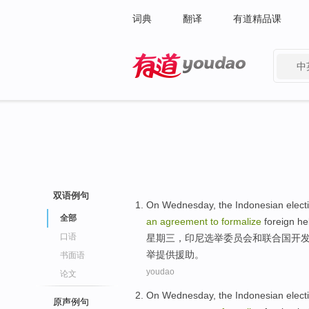
词典
翻译
有道精品课
中
有道 - 网易旗下搜索
双语例句
On Wednesday
,
the Indonesian
elect
全部
an
agreement
to
formalize
foreign
he
口语
星期三
，
印尼
选举
委员会
和
联合国
开
举提供
援助
。
书面语
youdao
论文
On Wednesday
,
the Indonesian
elect
原声例句