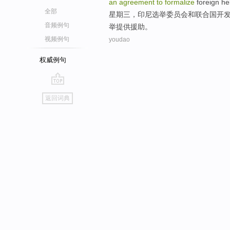
an
agreement
to
formalize
foreign
he
全部
星期三
，
印尼
选举
委员会
和
联合国
开
音频例句
举提供
援助
。
视频例句
youdao
权威例句
go
返回词典
top