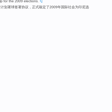
lp
for
the
2009
elections
.
发
计划署
球
签署
协议
，
正式
敲定了2009年国际社会
为
印尼选