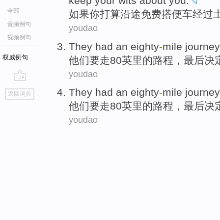
keep your
wits
about you.
全部
如果
你
打算
沿途免费
搭便车
经过
音频例句
youdao
视频例句
They
had an eighty
-
mile
journey
权威例句
他们
要走80
英里
的
路程
，最后
决
youdao
go
They
had an eighty
-
mile
journey
返回词典
top
他们
要走80
英里
的
路程
，最后
决
youdao