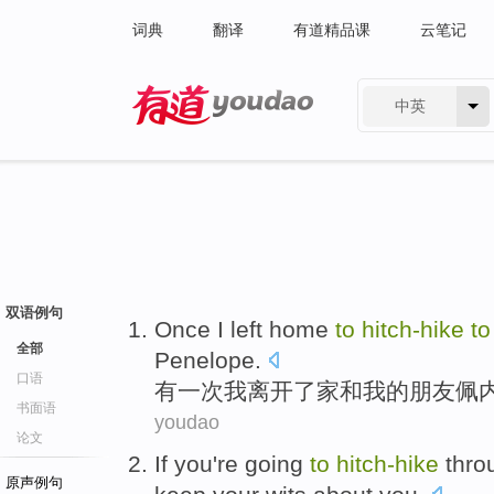
词典
翻译
有道精品课
云笔记
中英
有道 - 网易旗下搜索
双语例句
Once
I
left
home
to
hitch-hike
to
全部
Penelope
.
口语
有一次
我
离开了
家
和
我
的
朋友
佩
书面语
youdao
论文
If
you
're going
to
hitch-hike
thro
原声例句