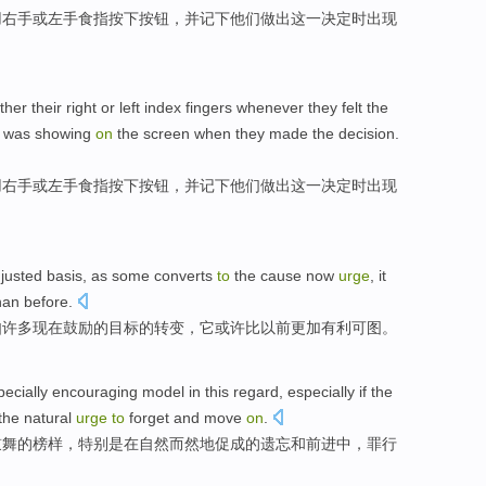
用
右手
或
左手
食指
按
下
按钮
，
并
记下
他们
做出
这
一决定
时
出现
ither
their right
or
left
index
fingers
whenever
they
felt
the
t was
showing
on
the
screen
when
they
made
the
decision
.
用
右手
或
左手
食指
按
下
按钮
，
并
记下
他们
做出
这
一决定
时
出现
djusted
basis
,
as
some
converts
to
the
cause
now
urge
,
it
han
before
.
如
许多
现在
鼓励
的
目标
的
转变
，
它
或许
比
以前
更加
有利可图
。
pecially
encouraging
model
in
this
regard
,
especially
if
the
the natural
urge
to
forget
and
move
on
.
鼓舞
的
榜样
，
特别是
在自然而然
地
促成
的
遗忘
和
前进
中，
罪行