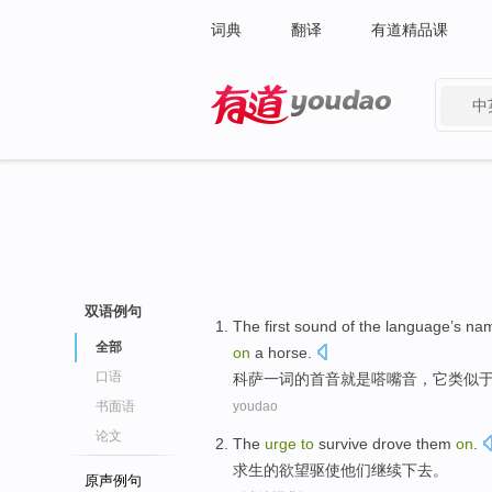
词典
翻译
有道精品课
中
有道 - 网易旗下搜索
双语例句
The
first
sound
of
the
language
’s n
全部
on
a horse.
口语
科萨一词
的
首
音
就是
嗒嘴
音，它
类似
书面语
youdao
论文
The
urge
to
survive
drove
them
on
.
求生
的
欲望
驱使
他们继续下去。
原声例句