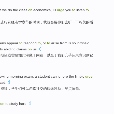
n
we do the class
on
economics
,
I
'll
urge
you
to
listen
to
们
进行到
经济学
章节的时候，
我
就
会要
你们
去
听
一下相关的
播
dens
appear
to
respond
to
, or
to
arise
from is
so
intrinsic
its
abiding
claims
on
us
.
种
期望
或
需要
如此
潜藏于内在
，以至于
我们
几乎
从未
意识
到
它
lowing
morning
exam
, a
student
can
ignore
the
limbic
urge
ead.
的
成绩
，
学生们
可以
忽略
社交
的
边缘
冲动
，
早点
睡觉
。
s
on
to
study
hard
.