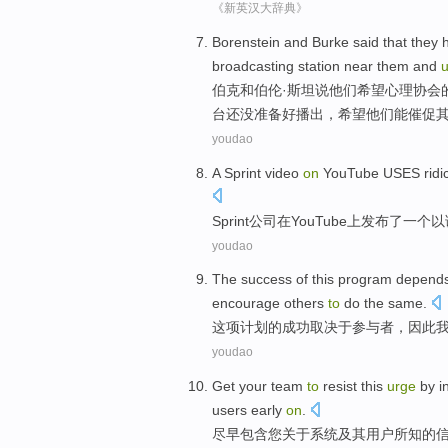
《新英汉大辞典》
Borenstein
and
Burke
said that
they
broadcasting
station
near
them and
伯克
和
伯伦·斯坦
说
他们
希望
心理协会
台
还没准备好播出，希望他们能
催促
youdao
A
Sprint
video
on
YouTube
USES
ridi
Sprint公司
在
YouTube
上发布
了
一个
以
youdao
The
success
of
this
program
depend
encourage
others
to
do
the
same
.
这项
计划
的
成功
取决于
参与者
，
因此
youdao
Get
your
team
to
resist
this
urge
by i
users
early
on
.
尽早
包含
您
关于
系统
及其
用户
所
知
的