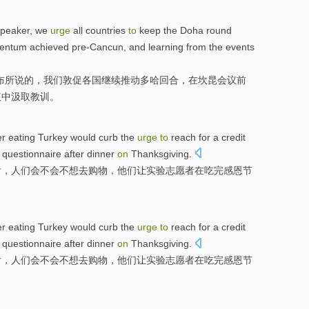
speaker
,
we
urge
all countries
to
keep
the Doha
round
entum
achieved
pre-Cancun, and
learning
from
the events
布所说
的
，
我们
敦促
各国
继续
推动
多哈
回合，
在
坎昆会议
前
议中
汲取教训
。
er
eating
Turkey
would
curb the
urge
to
reach for a credit
a
questionnaire
after
dinner
on
Thanksgiving
.
后
，人们
会不会
不想去购物，
他们
让
实验志愿者
在吃完感恩节
er
eating
Turkey
would
curb the
urge
to
reach for a credit
a
questionnaire
after
dinner
on
Thanksgiving
.
后
，人们
会不会
不想去购物，
他们
让
实验志愿者
在吃完感恩节