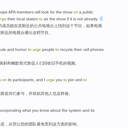
hope
APA
members
will
look
for
the
show
on
a
public
urge
their
local station
to
air the show
if
it is not already.
的
成员
能
在
其
附近
的
公共
电视台
上
找到
这个
节目
，
如果
电视
其附近的电视台播出这档节目。
cule
and
humor
to
urge
people
to
recycle
their
cell phones
.
讽刺
和
幽默形式
敦促
人们
回收
旧手机的
视频
。
s
on
its participants
,
and
I
urge
you
to
join
and
to
我
敦促
你们
参与
，
并
鼓励
其他人
也这样
做
。
ncorporating
what
you
know
about the
system
and its
信息，从而
让
您
的
团队
避免受到
这
方面的影响。