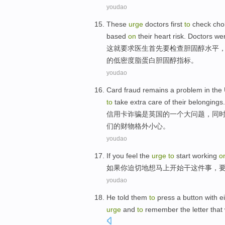
youdao
These
urge
doctors
first
to
check
cho
based
on
their heart
risk
.
Doctors
we
这
就要求
医生
首先
要
检查
胆固醇
水平
的
低密度脂蛋白
胆固醇
指标
。
youdao
Card
fraud remains
a
problem
in the
to
take
extra
care
of
their
belongings
.
信用卡
诈骗
是
英国
的
一个
大问题
，同
们
的
财物
格外
小心
。
youdao
If
you
feel the
urge
to
start
working
o
如果
你
迫切
地想马上
开始
干
这件事
，
youdao
He
told
them
to
press
a
button
with
e
urge
and
to
remember
the
letter
that