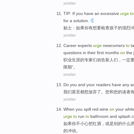
youdao
TIP
:
If
you
have
an excessive
urge
to
for
a
solution
.
贴士
：
如果
你
有
想
要
检查
孩子
的强烈
youdao
Career
experts
urge
newcomers
to
t
questions
in
their first
months
on
the
职业生涯
的
专家们
劝告
新人们，一定
限期
”。
youdao
Do
you
and
your
readers
have
any
a
我们甚至
都
想
放弃了。
您
和
您
的
读者
youdao
When
you
spill
red wine
on
your
whit
urge
to
run
to
bathroom
and splash
c
如果
你
不小心把
红酒
，
或是
别的
什么
的
冲动
。