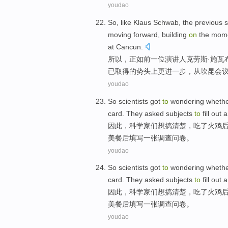
youdao
So
,
like
Klaus
Schwab
,
the
previous
moving
forward
, building
on
the
mom
at
Cancun
.
所以
，
正如
前
一
位演讲人
克劳斯·
施瓦
已
取得
的
势头
上
更进一步，
从
坎昆会
youdao
So
scientists
got
to
wondering
wheth
card.
They
asked
subjects
to
fill out
因此
，
科学家
们
想
搞清楚，
吃
了
火鸡
美餐后
填写
一张
调查问卷
。
youdao
So
scientists
got
to
wondering
wheth
card.
They
asked
subjects
to
fill out
因此
，
科学家
们
想
搞清楚，
吃
了
火鸡
美餐后
填写
一张
调查问卷
。
youdao