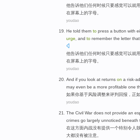
他
告诉
他们
任何
时候
只要
感觉
可以就
在
屏幕上
的
字母
。
youdao
He
told
them
to
press
a
button
with
e
urge
,
and
to
remember
the
letter
tha
他
告诉
他们
任何
时候
只要
感觉
可以就
在
屏幕上
的
字母
。
youdao
And if
you
look at
returns
on
a
risk-a
may even be
a more
profitable one
t
如果
你
基于
风险
调整来评判
回报
，
正
youdao
The
Civil War
does not
provide
an
es
crimes go
largely
unnoticed
beneath
在
这
方面
内战
没有
提供
一个
特别
令人
大都
没有被注意
。