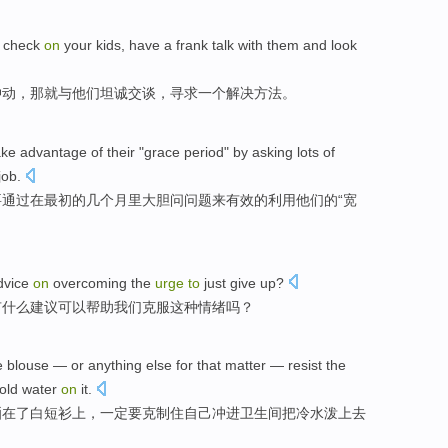
check
on
your
kids
,
have
a
frank
talk
with
them
and
look
冲动，那
就
与
他们
坦诚
交谈
，
寻求
一个
解决方法
。
ake
advantage
of
their
"
grace
period"
by
asking
lots
of
job.
要
通过
在
最初
的几个
月
里大胆
问
问题
来有效的
利用
他们
的
“
宽
dvice
on
overcoming
the
urge
to
just
give up
?
有
什么
建议
可以帮助我们
克服
这种情绪吗？
e
blouse
—
or
anything
else for that matter — resist
the
old water
on
it.
洒
在
了
白
短衫
上，一定要克制住自己冲
进
卫生间
把
冷水泼上去