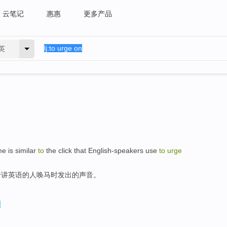
云笔记
惠惠
更多产品
英
ame
is
similar
to
the
click
that English-speakers use
to
urge
于讲
英语
的
人唤
马时发出的声音。