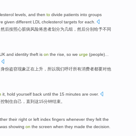
lesterol
levels
, and
then
to
divide
patients
into
groups
re
given
different
LDL
cholesterol
targets
for each.
，
然后
按照
心脏病
风险
将
患者
划分
为
几组
，
然后
分别
给予
不同
UK
and
identity
theft
is
on
the
rise
,
so
we
urge
(
people
)...
时
身份
盗窃现象
正在
上升
，
所以
我们
呼吁
所有
消费者都
要对
他
n
it
,
hold
yourself
back until
the
15
minutes
are
over
.
要控制住
自己
，
直到
这
15
分钟
结束。
ither
their right
or
left
index
fingers
whenever
they
felt
the
 was
showing
on
the
screen
when
they
made
the
decision
.