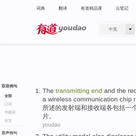
词典
翻译
有道精品课
云笔记
中英
有道 - 网易旗下搜索
双语例句
The
transmitting
end
and
the re
全部
a wireless
communication
chip 
口语
所
述
的发射
端
和
接收
端各
包括
一
书面语
片。
论文
youdao
原声例句