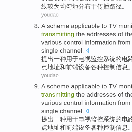
线
较为
均匀地分布于传播
路径。
youdao
A
scheme
applicable to
TV
moni
transmitting
the
addresses
of th
various
control
information
fro
single
channel
.
提出
一种
用于
电视
监控
系统
的
电
点
地址
和
前端
设备
各种
控制
信息
youdao
A
scheme
applicable to
TV
moni
transmitting
the
addresses
of th
various
control
information
fro
single
channel
.
提出
一种
用于
电视
监控
系统
的
电
点
地址
和
前端
设备
各种
控制
信息