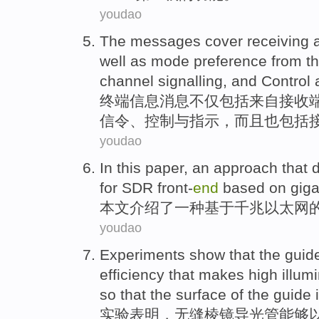
youdao
The
messages
cover
receiving
well
as
mode
preference
from
th
channel
signalling,
and
Control
终端
信息消息
不仅
包括
来自
接收
信令、
控制
与
指示
，
而且
也
包括
youdao
In this paper
,
an
approach that
for
SDR
front-
end
based on
giga
本文
介绍了
一
种
基于
千兆
以太网
youdao
Experiments
show
that the
guid
efficiency
that makes high
illum
so that the surface of the guide
实验
表明
，无缝
棱镜
导
光管能够