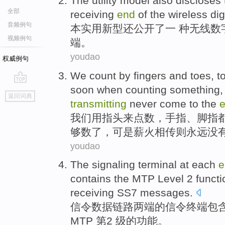
The utility
model
also
discloses
全部
receiving
end
of
the
wireless
dig
音频例句
本
实用新型
还
公开
了一 种
无线
数
视频例句
端。
youdao
权威例句
We
count
by
fingers
and
toes
, t
soon
when
counting
something
go
返回词典
top
transmitting
never
come to the
我们
用
指头
来点数
，手指、
脚
指
够
数
了，
可是
薪火相传
则
永远没
youdao
The
signaling
terminal
at each
e
contains
the
MTP Level
2
functi
receiving
SS7
messages
.
信令
数据
链路
两端
的
信令
终端
包
MTP
第2 级的
功能
。