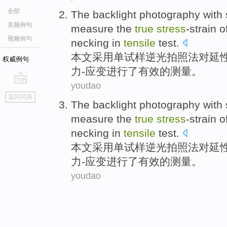
全部
The
backlight
photography
with
音频例句
measure
the
true
stress
-strain
o
视频例句
necking
in
tensile
test
.
本文采用
单
试样
逆光
拍照
法
对
延
权威例句
力-应变
进行了有效的
测量
。
youdao
go
返回词典
top
The
backlight
photography
with
measure
the
true
stress
-strain
o
necking
in
tensile
test
.
本文采用
单
试样
逆光
拍照
法
对
延
力-应变
进行了有效的
测量
。
youdao