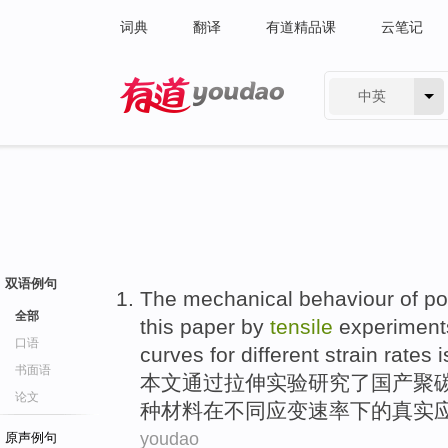
词典
翻译
有道精品课
云笔记
中英
有道 - 网易旗下搜索
双语例句
The
mechanical
behaviour
of
po
全部
this
paper
by
tensile
experiment
口语
curves
for
different
strain
rates
i
书面语
本文
通过
拉伸
实验
研究了
国产
聚
论文
种材料
在
不同
应变
速率下
的
真实
youdao
原声例句