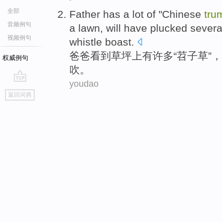
全部
Father
has a
lot
of "
Chinese
tru
音频例句
a
lawn
,
will have
plucked
severa
视频例句
whistle
boast.
爸爸
看到
草坪上
有
许多
“
苕子
草
”，
权威例句
吹。
youdao
go
返回词典
top