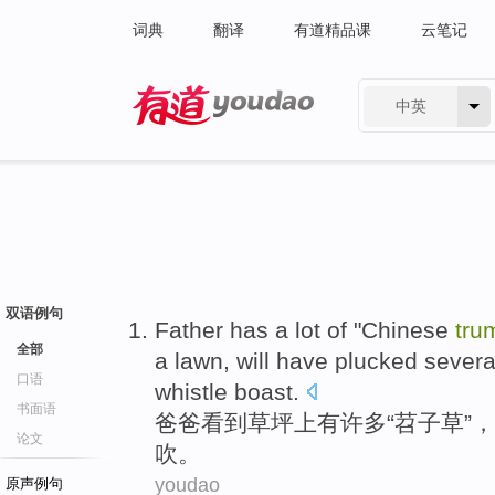
词典
翻译
有道精品课
云笔记
中英
有道 - 网易旗下搜索
双语例句
Father
has a
lot
of "
Chinese
tru
全部
a
lawn
,
will have
plucked
severa
口语
whistle
boast.
书面语
爸爸
看到
草坪上
有
许多
“
苕子
草
”，
论文
吹。
youdao
原声例句